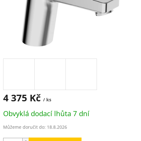
4 375 Kč
/ ks
Měrná
Obvyklá dodací lhůta 7 dní
cena:
Můžeme doručit do:
18.8.2026