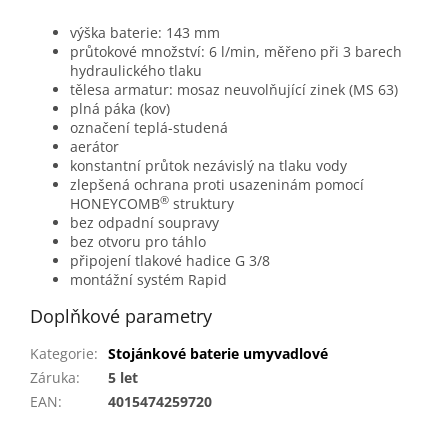
výška baterie: 143 mm
průtokové množství: 6 l/min, měřeno při 3 barech
hydraulického tlaku
tělesa armatur: mosaz neuvolňující zinek (MS 63)
plná páka (kov)
označení teplá-studená
aerátor
konstantní průtok nezávislý na tlaku vody
zlepšená ochrana proti usazeninám pomocí
®
HONEYCOMB
struktury
bez odpadní soupravy
bez otvoru pro táhlo
připojení tlakové hadice G 3/8
montážní systém Rapid
Doplňkové parametry
Kategorie
:
Stojánkové baterie umyvadlové
Záruka
:
5 let
EAN
:
4015474259720