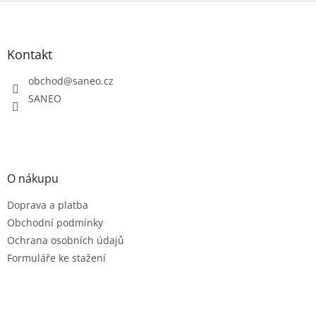
Z
á
p
a
Kontakt
t
obchod
@
saneo.cz
í
SANEO
O nákupu
Doprava a platba
Obchodní podmínky
Ochrana osobních údajů
Formuláře ke stažení