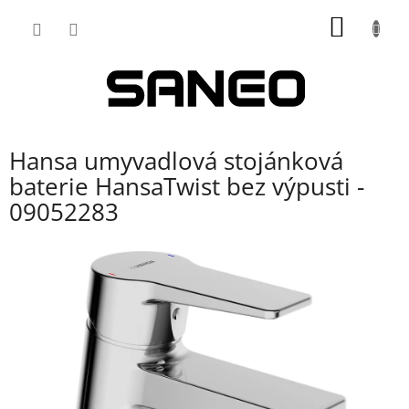
Přejít
NÁKUP
na
obsah
KOŠÍK
Hansa umyvadlová stojánková
baterie HansaTwist bez výpusti -
09052283