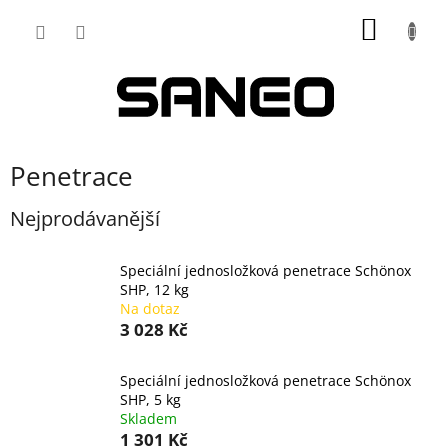
Přejít
NÁKUP
na
obsah
KOŠÍK
Penetrace
Nejprodávanější
Speciální jednosložková penetrace Schönox
SHP, 12 kg
Na dotaz
3 028 Kč
Speciální jednosložková penetrace Schönox
SHP, 5 kg
Skladem
1 301 Kč