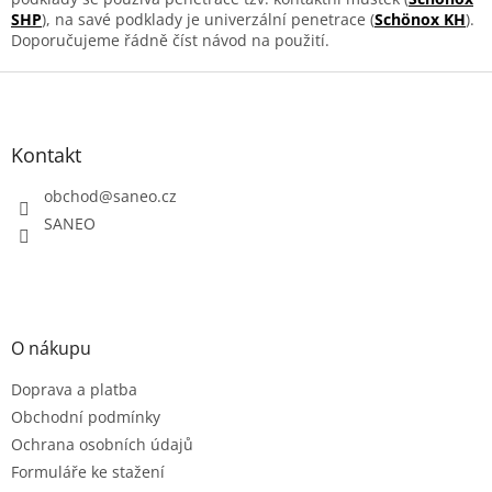
p
SHP
), na savé podklady je univerzální penetrace (
Schönox KH
).
r
Doporučujeme řádně číst návod na použití.
v
k
Z
y
á
v
p
ý
a
Kontakt
p
t
i
obchod
@
saneo.cz
í
s
u
SANEO
O nákupu
Doprava a platba
Obchodní podmínky
Ochrana osobních údajů
Formuláře ke stažení