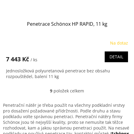
Penetrace Schönox HP RAPID, 11 kg
Na dotaz
DETAIL
7 443 Kč
/ ks
Jednosložková polyuretanová penetrace bez obsahu
rozpouštědel, balení 11 kg
9
položek celkem
O
v
l
Penetrační nátěr je třeba použít na všechny podkladní vrstvy
á
pro dosažení požadované přídržnosti. Podle druhu a stavu
d
podkladu volte správnou penetraci. Penetrační nátěry firmy
a
Schönox jsou té nejvyšší kvality, proto se nemusíte tak těžce
c
rozhodovat, kam a jakou správnou penetraci použít. Na nesavé
í
podklady se používá penetrace tzv. kontaktní můstek (
Schönox