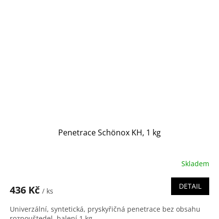
Penetrace Schönox KH, 1 kg
Skladem
DETAIL
436 Kč
/ ks
Univerzální, syntetická, pryskyřičná penetrace bez obsahu
rozpouštedel, balení 1 kg.