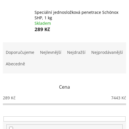
Speciální jednosložková penetrace Schönox
SHP, 1 kg
Skladem
289 Kč
Ř
a
Doporučujeme
Nejlevnější
Nejdražší
Nejprodávanější
z
e
Abecedně
n
í
p
Cena
r
o
289
Kč
7443
Kč
d
u
k
t
ů