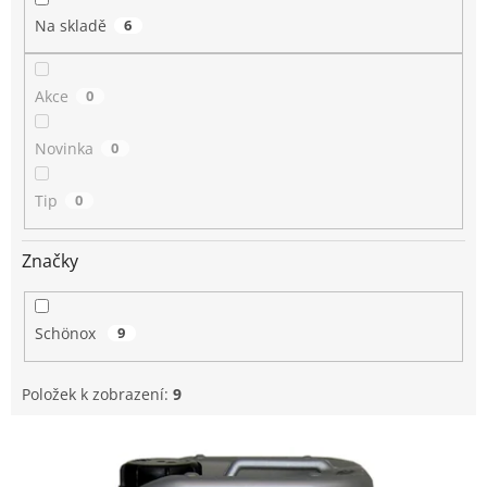
Na skladě
6
Akce
0
Novinka
0
Tip
0
Značky
Schönox
9
Položek k zobrazení:
9
V
ý