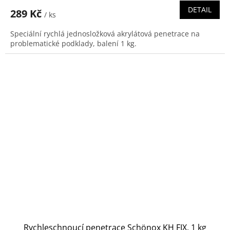
DETAIL
289 Kč
/ ks
Speciální rychlá jednosložková akrylátová penetrace na
problematické podklady, balení 1 kg.
Rychleschnoucí penetrace Schönox KH FIX, 1 kg