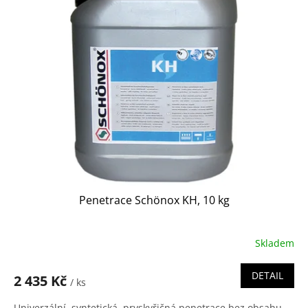
p
i
s
p
r
o
d
u
k
t
ů
Penetrace Schönox KH, 10 kg
Skladem
DETAIL
2 435 Kč
/ ks
Univerzální, syntetická, pryskyřičná penetrace bez obsahu