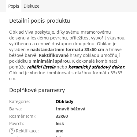
Popis
Diskuze
Detailní popis produktu
Obklad Viva poskytuje, díky svému mramorovému
deisgnu a lesklému povrchu, příležitost vytvořit vkusnou,
vytříbenou a cenově dostupnou koupelnu. Obklad je
vyráběn v
nadstandartním formátu 33x60 cm
a tmavě
béžové barvě.
Rektifikované
hrany obkladu umožňují
pokládku s
minimální spárou
. K dokonalé kombinaci
pomůže
reliéfní listela
nebo
keramický středový dekor
.
Obklad je vhodné kombinovat s dlažbou formátu 33x33
cm.
Doplňkové parametry
Kategorie
:
Obklady
Barva
:
tmavě béžová
Rozměr (cm)
:
33x60
Povrch
:
lesk
?
Rektifikace
:
ano