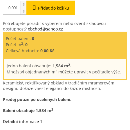
Přidat do košíku
Potřebujete poradit s výběrem nebo ověřit skladovou
dostupnost?
obchod@saneo.cz
Počet balení:
0
2
Počet m
:
0
Celková hodnota:
0,00 Kč
2
Jedno balení obsahuje:
1,584 m
.
2
Množství objednaných m
můžete upravit v počítadle výše.
Keramický, rektifikovaný obklad v tradičním mramorovém
designu dokáže vnést eleganci do každé místnosti.
Prodej pouze po ucelených balení.
2
Balení obsahuje 1,584 m
Detailní informace