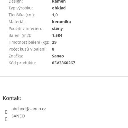
Design
:
kámen
Typ výrobku
:
obklad
Tloušťka (cm)
:
1,0
Materiál
:
keramika
Použití v interiéru
:
stěny
Balení (m2)
:
1,584
Hmotnost balení (kg)
:
29
Počet kusů v balení
:
8
Značka
:
Saneo
Kód produktu
:
03V3360267
Z
á
p
a
Kontakt
t
obchod
@
saneo.cz
í
SANEO