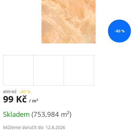
–80 %
499 Kč
–80 %
99 Kč
/ m²
Měrná
Skladem
(753,984 m²)
cena:
Můžeme doručit do:
12.8.2026