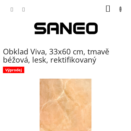
Přejít
NÁKUP
na
obsah
KOŠÍK
Obklad Viva, 33x60 cm, tmavě
béžová, lesk, rektifikovaný
Výprodej