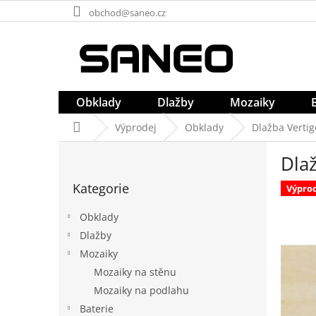
Přejít
obchod@saneo.cz
na
obsah
Obklady
Dlažby
Mozaiky
Domů
Výprodej
Obklady
Dlažba Vertig
P
Dlaž
o
Přeskočit
s
Kategorie
kategorie
Výpro
t
r
Obklady
a
Dlažby
n
Mozaiky
n
í
Mozaiky na stěnu
p
Mozaiky na podlahu
a
Baterie