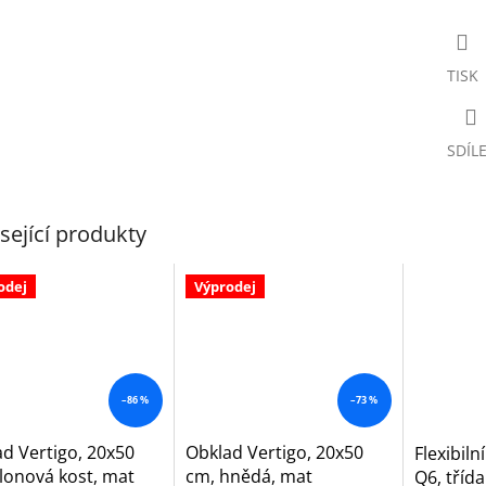
TISK
SDÍL
sející produkty
odej
Výprodej
–86 %
–73 %
d Vertigo, 20x50
Obklad Vertigo, 20x50
Flexibiln
lonová kost, mat
cm, hnědá, mat
Q6, třída