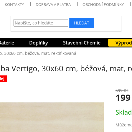
KONTAKTY
DOPRAVA A PLATBA
OBCHODNÍ PODMÍNKY
HLEDAT
Baterie
Doplňky
Stavební Chemie
Výprod
o, 30x60 cm, béžová, mat, rektifikovaná
ba Vertigo, 30x60 cm, béžová, mat, r
dej
599 Kč
199
Měrná
Skla
cena:
Můžeme 