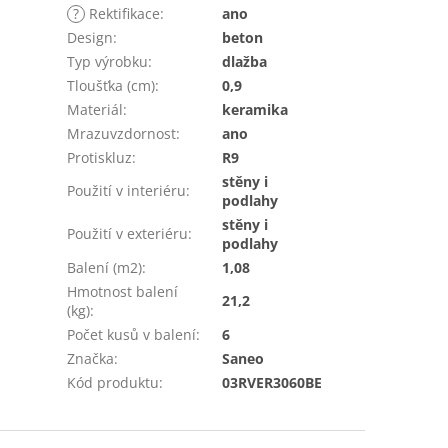
?
Rektifikace
:
ano
Design
:
beton
Typ výrobku
:
dlažba
Tloušťka (cm)
:
0,9
Materiál
:
keramika
Mrazuvzdornost
:
ano
Protiskluz
:
R9
stěny i
Použití v interiéru
:
podlahy
stěny i
Použití v exteriéru
:
podlahy
Balení (m2)
:
1,08
Hmotnost balení
21,2
(kg)
:
Počet kusů v balení
:
6
Značka
:
Saneo
Kód produktu
:
03RVER3060BE