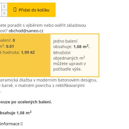
Přidat do košíku
ete poradit s výběrem nebo ověřit skladovou
ost?
obchod@saneo.cz
balení:
0
Jedno balení
2
2
m
:
0.01
obsahuje:
1,08 m
.
á hodnota:
1,99 Kč
Množství
2
objednaných m
můžete upravit v
počítadle výše.
 keramická dlažba v moderním betonovém designu,
 barvě, v matném povrchu s rektifikovanými
.
pouze po ucelených balení.
2
obsahuje 1,08 m
 informace