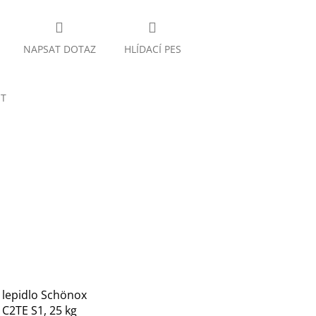
NAPSAT DOTAZ
HLÍDACÍ PES
ET
í lepidlo Schönox
 C2TE S1, 25 kg