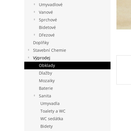
n
Umyvadlové
e
Vanové
l
Sprchové
Bidetové
Dřezové
Doplňky
Stavební Chemie
Výprodej
Obklady
Dlažby
Mozaiky
Baterie
Sanita
Umyvadla
Toalety a WC
WC sedátka
Bidety