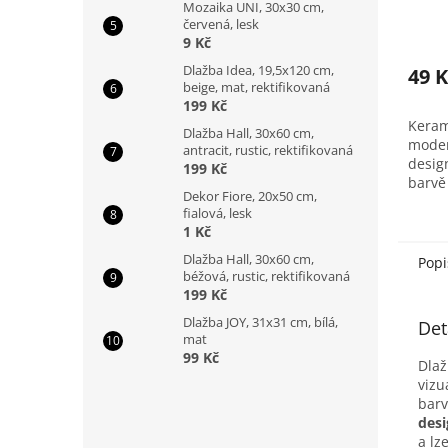
Mozaika UNI, 30x30 cm,
červená, lesk
9 Kč
Dlažba Idea, 19,5x120 cm,
49 K
beige, mat, rektifikovaná
199 Kč
Keram
Dlažba Hall, 30x60 cm,
mode
antracit, rustic, rektifikovaná
desig
199 Kč
barvě
Dekor Fiore, 20x50 cm,
Prode
fialová, lesk
balen
1 Kč
m2
Dlažba Hall, 30x60 cm,
Popi
béžová, rustic, rektifikovaná
199 Kč
Dlažba JOY, 31x31 cm, bílá,
Det
mat
99 Kč
Dlaž
vizu
barv
des
a lz