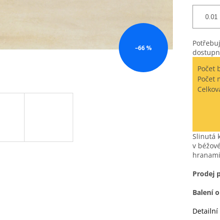
Potřebuj
–66 %
dostupn
Počet 
Počet 
Celkov
Slinutá
v béžové
hranami
Prodej 
Balení 
Detailní