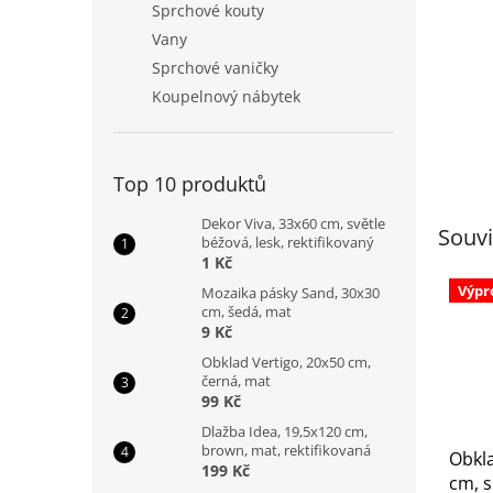
Sprchové kouty
Vany
Sprchové vaničky
Koupelnový nábytek
Top 10 produktů
Dekor Viva, 33x60 cm, světle
Souvi
béžová, lesk, rektifikovaný
1 Kč
Výpr
Mozaika pásky Sand, 30x30
cm, šedá, mat
9 Kč
Obklad Vertigo, 20x50 cm,
černá, mat
99 Kč
Dlažba Idea, 19,5x120 cm,
brown, mat, rektifikovaná
Obkla
199 Kč
cm, s