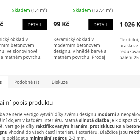
Skladem
(1,4 m²)
Skladem
(127,4 m²)
č
99 Kč
1 026 
DETAIL
DETAIL
ický obklad v
Keramický obklad v
Flexibilní
rním betonovém
moderním betonovém
práškové l
nu, ve slonovinové
designu, v hnědé barvě a
redukovan
 a matném povrchu.
matném povrchu. Prodej
balení 25
j pouze po ucelených
pouze po ucelených balení.
í. Balení obsahuje 1,4
Balení obsahuje 1,4 m2
s
Podobné (1)
Diskuze
ailní popis produktu
ba ze série Vertigo vytváří díky svému designu
moderní
a neopakov
ální dojem v každém interiéru. Matná
slinutá dlažba
je k dispozici
ě. Vertigo je díky
rektifikovaným hranám
,
protiskluzu R9
a
beto
ignu
vhodná do všech částí interiéru i exteriéru. Dlaždice jsou
rekt
e je pokládat s
minimální spárou
2-3 mm.