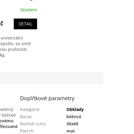
Skladem
Kč
DETAIL
, univerzální
epidlo, se silně
ou prašností,
 kg
Doplňkové parametry
atelný
Kategorie
:
Obklady
 v béžové
Barva
:
béžová
novému
Rozměr (cm)
:
30x60
ifikované
Povrch
:
mat