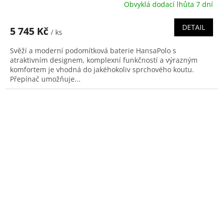
Obvyklá dodací lhůta 7 dní
DETAIL
5 745 Kč
/ ks
Svěží a moderní podomítková baterie HansaPolo s
atraktivním designem, komplexní funkčností a výrazným
komfortem je vhodná do jakéhokoliv sprchového koutu.
Přepínač umožňuje...