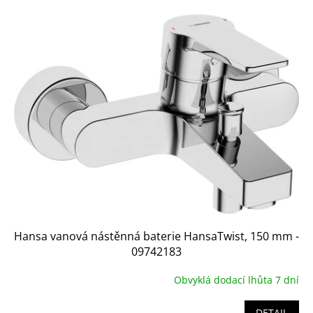
V
ý
p
i
s
p
r
o
d
u
k
t
ů
Hansa vanová nástěnná baterie HansaTwist, 150 mm -
09742183
Obvyklá dodací lhůta 7 dní
DETAIL