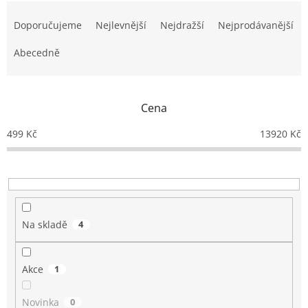
Ř
a
Doporučujeme
Nejlevnější
Nejdražší
Nejprodávanější
z
e
Abecedně
n
í
p
Cena
r
o
499
Kč
13920
Kč
d
u
k
t
ů
Na skladě
4
Akce
1
Novinka
0