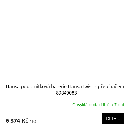
Hansa podomítková baterie HansaTwist s přepínačem
- 89849083
Obvyklá dodací lhůta 7 dní
DETAIL
6 374 Kč
/ ks