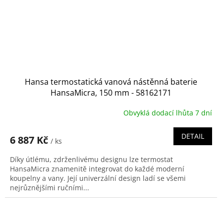
Hansa termostatická vanová nástěnná baterie
HansaMicra, 150 mm - 58162171
Obvyklá dodací lhůta 7 dní
DETAIL
6 887 Kč
/ ks
Díky útlému, zdrženlivému designu lze termostat
HansaMicra znamenitě integrovat do každé moderní
koupelny a vany. Její univerzální design ladí se všemi
nejrůznějšími ručními...