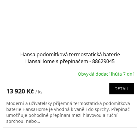
Hansa podomítková termostatická baterie
HansaHome s přepínačem - 88629045
Obvyklá dodací lhůta 7 dní
DETAIL
13 920 Kč
/ ks
Moderní a uživatelsky příjemná termostatická podomítková
baterie HansaHome je vhodná k vaně i do sprchy. Přepínač
umožňuje pohodlné přepínaní mezi hlavovou a ruční
sprchou, nebo...