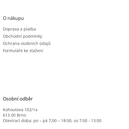
p
i
s
O nákupu
u
Doprava a platba
Obchodní podmínky
Ochrana osobních údajů
Formuláře ke stažení
Osobní odběr
Kohoutova 102/1a
613 00 Brno
Otevírací doba: po – pá 7:00 – 18:00, so 7:00 - 13:00