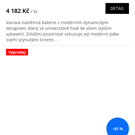
DETAIL
4 182 Kč
/ ks
Vanová nástěnná baterie s moderním dynamickým
designem, který se univerzálně hodí ke všem stylům
vybavení. Zvláštní pozornost vzbuzuje její moderní páka
svými plynulými liniemi...
Výprodej
–81 %