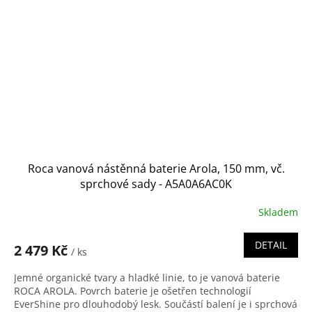
Roca vanová nástěnná baterie Arola, 150 mm, vč.
sprchové sady - A5A0A6AC0K
Skladem
DETAIL
2 479 Kč
/ ks
Jemné organické tvary a hladké linie, to je vanová baterie
ROCA AROLA. Povrch baterie je ošetřen technologií
EverShine pro dlouhodobý lesk. Součástí balení je i sprchová