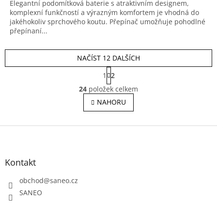
Elegantní podomítková baterie s atraktivním designem,
komplexní funkčností a výrazným komfortem je vhodná do
jakéhokoliv sprchového koutu. Přepínač umožňuje pohodlné
přepínaní...
NAČÍST 12 DALŠÍCH
S
1
2
t
O
r
24
položek celkem
v
á
l
NAHORU
n
á
k
o
d
v
Z
a
á
c
á
n
í
p
í
p
a
Kontakt
r
t
v
obchod
@
saneo.cz
í
k
SANEO
y
v
ý