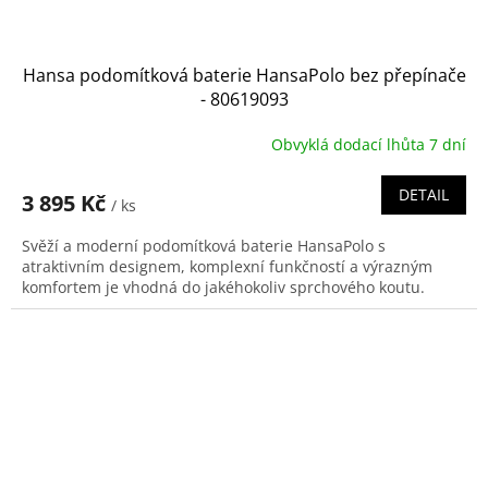
Hansa podomítková baterie HansaPolo bez přepínače
- 80619093
Obvyklá dodací lhůta 7 dní
DETAIL
3 895 Kč
/ ks
Svěží a moderní podomítková baterie HansaPolo s
atraktivním designem, komplexní funkčností a výrazným
komfortem je vhodná do jakéhokoliv sprchového koutu.