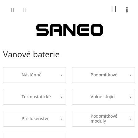
Přejít
NÁKUP
na
obsah
KOŠÍK
Vanové baterie
Nástěnné
Podomítkové
Termostatické
Volně stojící
Podomítkové
Příslušenství
moduly