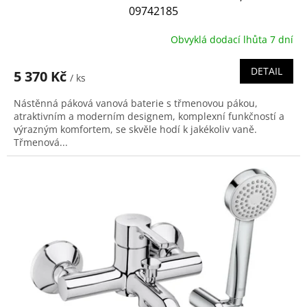
09742185
Obvyklá dodací lhůta 7 dní
DETAIL
5 370 Kč
/ ks
Nástěnná páková vanová baterie s třmenovou pákou,
atraktivním a moderním designem, komplexní funkčností a
výrazným komfortem, se skvěle hodí k jakékoliv vaně.
Třmenová...