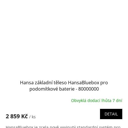
Hansa základní těleso HansaBluebox pro
podomítkové baterie - 80000000
Obvyklá dodací lhůta 7 dní
DETAIL
2 859 Kč
/ ks
HansaBluebox je zcela nově vyvinutý standardní systém pro