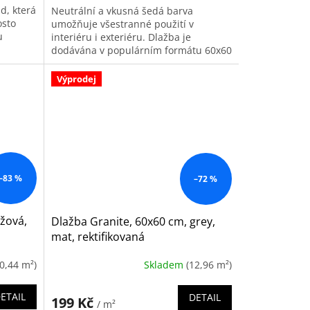
d, která
Neutrální a vkusná šedá barva
osto
umožňuje všestranné použití v
u
interiéru i exteriéru. Dlažba je
h
dodávána v populárním formátu 60x60
je
cm. Prodej pouze po ucelených balení.
Balení...
Výprodej
–83 %
–72 %
éžová,
Dlažba Granite, 60x60 cm, grey,
mat, rektifikovaná
(0,44 m²)
Skladem
(12,96 m²)
ETAIL
DETAIL
199 Kč
/ m²