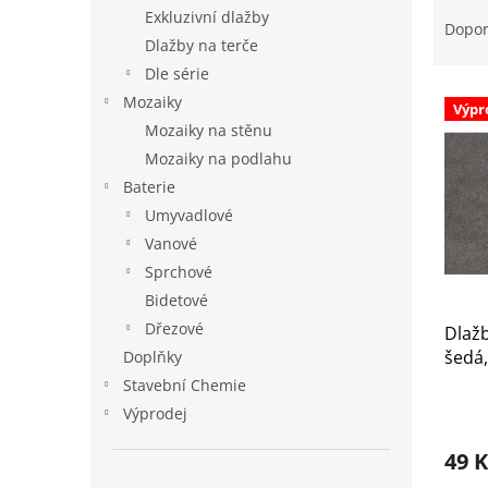
Ř
n
Exkluzivní dlažby
a
e
Dopo
Dlažby na terče
z
l
e
Dle série
V
n
Mozaiky
Výpr
ý
í
Mozaiky na stěnu
p
p
Mozaiky na podlahu
i
r
Baterie
s
o
p
d
Umyvadlové
r
u
Vanové
o
k
Sprchové
d
t
Bidetové
u
ů
Dřezové
Dlaž
k
šedá,
t
Doplňky
ů
Stavební Chemie
Výprodej
49 