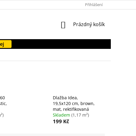
PODMÍNKY OCHRANY OSOBNÍCH ÚDAJŮ
Přihlášení
FORMULÁŘE KE STAŽENÍ
NÁKUPNÍ
Prázdný košík
KOŠÍK
ej
x60
Dlažba Idea,
tic,
19,5x120 cm, brown,
mat, rektifikovaná
²)
Skladem
(1,17 m²)
199 Kč