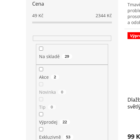
Cena
Tmavě
probl
49
Kč
2344
Kč
proso
a odol
vhodn
Výpr
Na skladě
29
Akce
2
Novinka
0
Dlažb
světl
Tip
0
Výprodej
22
99 
Exkluzivně
53