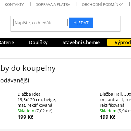
KONTAKTY
DOPRAVA A PLATBA
OBCHODNÍ PODMÍNKY
HLEDAT
Baterie
Doplňky
Stavební Chemie
Výprod
žby do koupelny
odávanější
Dlažba Idea,
Dlažba Hall, 30
19,5x120 cm, beige,
cm, antracit, rus
mat, rektifikovaná
rektifikovaná
Skladem
(7,02 m²)
Skladem
(5,94 m
199 Kč
199 Kč