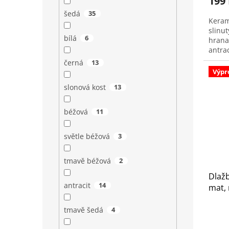
199
šedá
35
Keram
slinu
bílá
6
hrana
antra
balen
černá
13
Výpr
slonová kost
13
béžová
11
světle béžová
3
tmavě béžová
2
Dlažb
antracit
14
mat, 
tmavě šedá
4