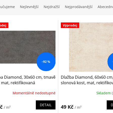
ručujeme
Nejlevnější
Nejdražší
Nejprodávanější
Abecedn
odej
Výprodej
–92 %
ba Diamond, 30x60 cm, tmavě
Dlažba Diamond, 60x60 cm
 mat, rektifikovaná
slonová kost, mat, rektifik
Momentálně nedostupné
Skladem
DETAIL
D
Kč
49 Kč
/ m²
/ m²