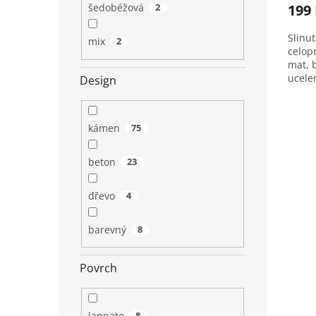
199
šedobéžová
2
Slinut
mix
2
celop
mat, 
ucele
Design
1,44 
kámen
75
beton
23
dřevo
4
barevný
8
Povrch
lappato
8