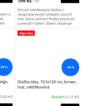
199 Kč
/ m²
Slinutá rektifikovaná dlažba s
epem a
celoprobarveným střepem, povrch
vá.
mat, barva antracit Prodej pouze po
ení.
ucelených balení. Balení obsahuje
1,44 m2
Výprodej
–69 %
–69 %
eige,
Dlažba Idea, 19,5x120 cm, brown,
mat, rektifikovaná
(7,02 m²)
Skladem
(1,17 m²)