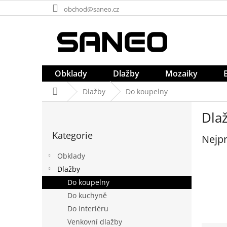
Přejít
obchod@saneo.cz
na
obsah
Obklady
Dlažby
Mozaiky
Domů
Dlažby
Do koupelny
P
Dla
o
Přeskočit
s
Kategorie
kategorie
Nejpr
t
r
Obklady
a
Dlažby
n
Do koupelny
n
í
Do kuchyně
p
Do interiéru
a
Venkovní dlažby