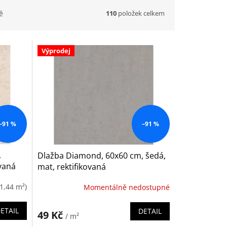
110
položek celkem
ě
Výprodej
–91 %
–91 %
,
Dlažba Diamond, 60x60 cm, šedá,
ovaná
mat, rektifikovaná
(1,44 m²)
Momentálně nedostupné
ETAIL
DETAIL
49 Kč
/ m²