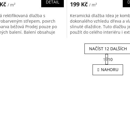
DETAIL
D
 Kč
199 Kč
/ m²
/ m²
á rektifikovaná dlažba s
Keramická dlažba Idea je komb
robarveným střepem, povrch
dokonalého vzhledu dřeva a vl
barva béžová Prodej pouze po
slinuté dlaždice. Tuto dlažbu 
ných balení. Balení obsahuje
použít do celého interiéru i ext
m2
Prodej pouze po...
NAČÍST 12 DALŠÍCH
S
1
10
t
O
r
v
NAHORU
á
l
n
á
k
d
o
a
v
c
á
í
n
p
í
r
v
k
y