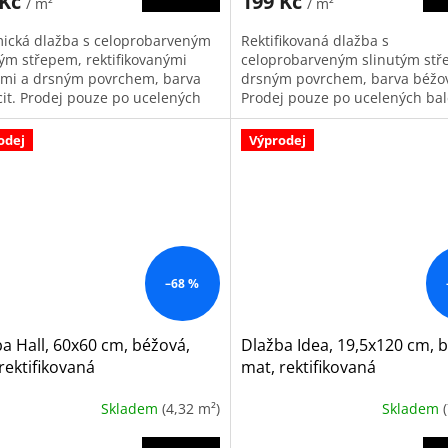
 Kč
199 Kč
/ m²
/ m²
ická dlažba s celoprobarveným
Rektifikovaná dlažba s
tým střepem, rektifikovanými
celoprobarveným slinutým stř
mi a drsným povrchem, barva
drsným povrchem, barva béžo
cit. Prodej pouze po ucelených
Prodej pouze po ucelených bal
í. Balení obsahuje 1,08 m2
Balení obsahuje 1,08 m2
odej
Výprodej
–68 %
a Hall, 60x60 cm, béžová,
Dlažba Idea, 19,5x120 cm, b
rektifikovaná
mat, rektifikovaná
Skladem
(4,32 m²)
Skladem