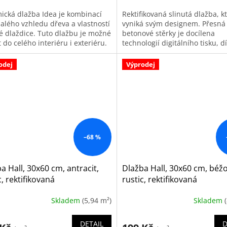
ická dlažba Idea je kombinací
Rektifikovaná slinutá dlažba, k
alého vzhledu dřeva a vlastností
vyniká svým designem. Přesná
té dlaždice. Tuto dlažbu je možné
betonové stěrky je docílena
 do celého interiéru i exteriéru.
technologií digitálního tisku, d
j pouze po ucelených...
je každá dlaždice prakticky orig
odej
Výprodej
–68 %
a Hall, 30x60 cm, antracit,
Dlažba Hall, 30x60 cm, béžo
c, rektifikovaná
rustic, rektifikovaná
Skladem
(5,94 m²)
Skladem
DETAIL
D