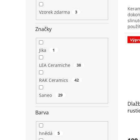
Keram
Vzorek zdarma
3
dokon
slinu
použít
Značky
Prode
Výpr
Jika
1
LEA Ceramiche
38
RAK Ceramics
42
Saneo
29
Dlažb
rusti
Barva
hnědá
5