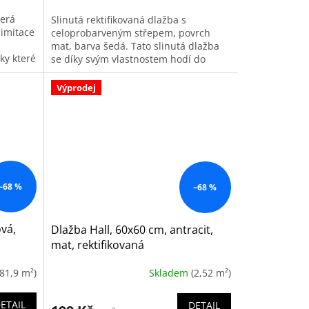
terá
Slinutá rektifikovaná dlažba s
 imitace
celoprobarveným střepem, povrch
mat, barva šedá. Tato slinutá dlažba
íky které
se díky svým vlastnostem hodí do
inál.
interiéru i exteriéru a je vhodná i do...
Výprodej
–68 %
–68 %
vá,
Dlažba Hall, 60x60 cm, antracit,
mat, rektifikovaná
(81,9 m²)
Skladem
(2,52 m²)
ETAIL
DETAIL