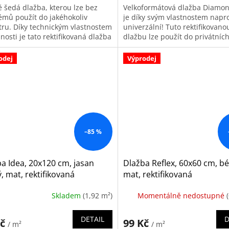
 šedá dlažba, kterou lze bez
Velkoformátová dlažba Diamon
émů použít do jakéhokoliv
je díky svým vlastnostem napr
tru. Díky technickým vlastnostem
univerzální! Tuto rektifikovano
nosti je tato rektifikovaná dlažba
dlažbu lze použít do privátníc
á i pro komerční prostory s...
prostor, komerčních prostor a 
vhodná i...
odej
Výprodej
–85 %
a Idea, 20x120 cm, jasan
Dlažba Reflex, 60x60 cm, b
ý, mat, rektifikovaná
mat, rektifikovaná
Skladem
(1,92 m²)
Momentálně nedostupné
DETAIL
D
Kč
99 Kč
/ m²
/ m²