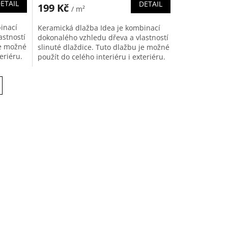
ETAIL
DETAIL
199 Kč
/ m²
inací
Keramická dlažba Idea je kombinací
astností
dokonalého vzhledu dřeva a vlastností
je možné
slinuté dlaždice. Tuto dlažbu je možné
eriéru.
použít do celého interiéru i exteriéru.
Prodej pouze po...