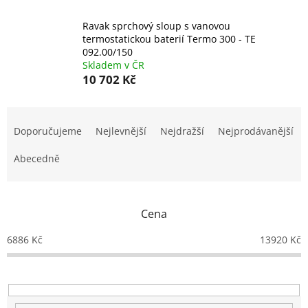
Ravak sprchový sloup s vanovou
termostatickou baterií Termo 300 - TE
092.00/150
Skladem v ČR
10 702 Kč
Ř
a
Doporučujeme
Nejlevnější
Nejdražší
Nejprodávanější
z
e
Abecedně
n
í
p
Cena
r
o
6886
Kč
13920
Kč
d
u
k
t