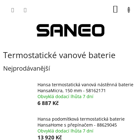
Přejít
NÁKUP
na
obsah
KOŠÍK
Termostatické vanové baterie
Nejprodávanější
Hansa termostatická vanová nástěnná baterie
HansaMicra, 150 mm - 58162171
Obvyklá dodací lhůta 7 dní
6 887 Kč
Hansa podomítková termostatická baterie
HansaHome s přepínačem - 88629045
Obvyklá dodací lhůta 7 dní
13 920 Kč