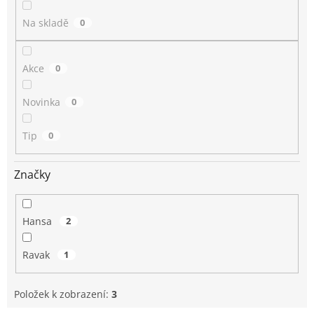
ů
Na skladě
0
Akce
0
Novinka
0
Tip
0
Značky
Hansa
2
Ravak
1
Položek k zobrazení:
3