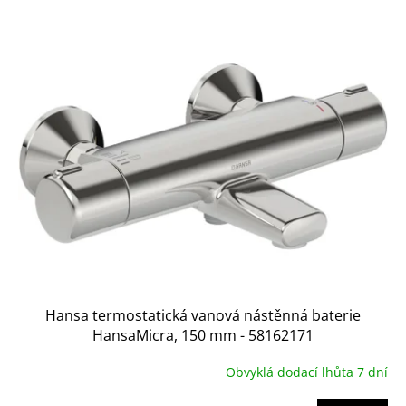
V
ý
p
i
s
p
r
o
d
u
k
t
ů
Hansa termostatická vanová nástěnná baterie
HansaMicra, 150 mm - 58162171
Obvyklá dodací lhůta 7 dní