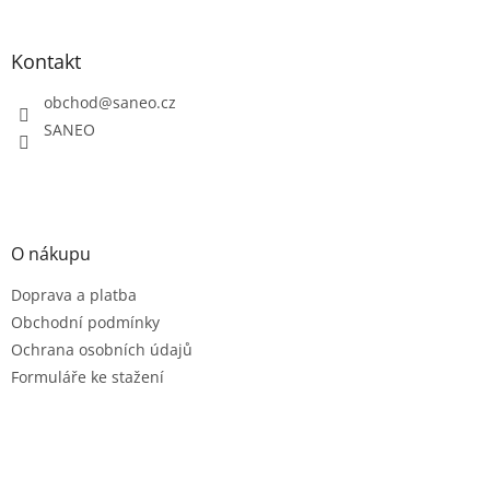
á
á
d
p
a
a
Kontakt
c
t
í
obchod
@
saneo.cz
í
p
r
SANEO
v
k
y
v
ý
O nákupu
p
i
Doprava a platba
s
u
Obchodní podmínky
Ochrana osobních údajů
Formuláře ke stažení