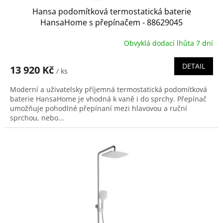
Hansa podomítková termostatická baterie
HansaHome s přepínačem - 88629045
Obvyklá dodací lhůta 7 dní
DETAIL
13 920 Kč
/ ks
Moderní a uživatelsky příjemná termostatická podomítková
baterie HansaHome je vhodná k vaně i do sprchy. Přepínač
umožňuje pohodlné přepínaní mezi hlavovou a ruční
sprchou, nebo...