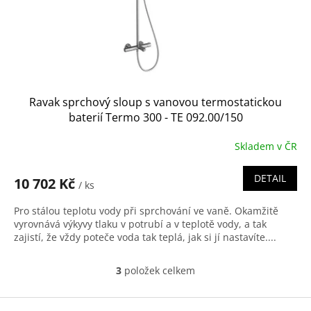
Ravak sprchový sloup s vanovou termostatickou
baterií Termo 300 - TE 092.00/150
Skladem v ČR
DETAIL
10 702 Kč
/ ks
Pro stálou teplotu vody při sprchování ve vaně. Okamžitě
vyrovnává výkyvy tlaku v potrubí a v teplotě vody, a tak
zajistí, že vždy poteče voda tak teplá, jak si jí nastavíte....
3
položek celkem
O
v
l
Z