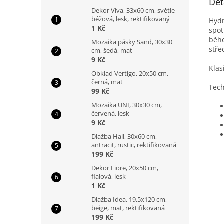
Det
Dekor Viva, 33x60 cm, světle
béžová, lesk, rektifikovaný
Hydr
1 Kč
spot
běhe
Mozaika pásky Sand, 30x30
stře
cm, šedá, mat
9 Kč
Klas
Obklad Vertigo, 20x50 cm,
černá, mat
Tech
99 Kč
Mozaika UNI, 30x30 cm,
červená, lesk
9 Kč
Dlažba Hall, 30x60 cm,
antracit, rustic, rektifikovaná
199 Kč
Dekor Fiore, 20x50 cm,
fialová, lesk
1 Kč
Dlažba Idea, 19,5x120 cm,
beige, mat, rektifikovaná
199 Kč