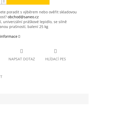
ete poradit s výběrem nebo ověřit skladovou
ost?
obchod@saneo.cz
ní, univerzální práškové lepidlo, se silně
nou prašností, balení 25 kg
 informace
NAPSAT DOTAZ
HLÍDACÍ PES
ET