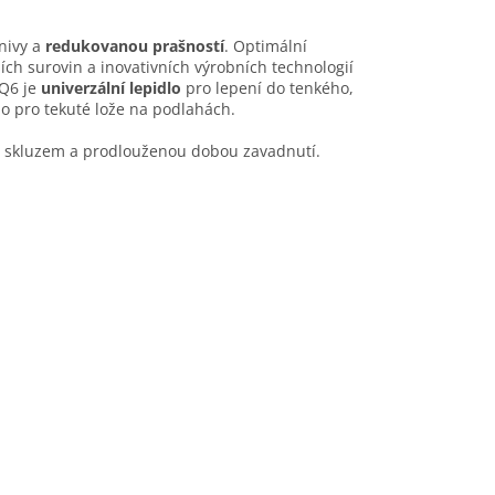
nivy a
redukovanou prašností
. Optimální
h surovin a inovativních výrobních technologií
Q6 je
univerzální lepidlo
pro lepení do tenkého,
dlo pro tekuté lože na podlahách.
ým skluzem a prodlouženou dobou zavadnutí.