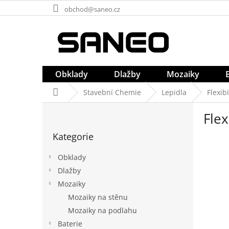
Přejít
obchod@saneo.cz
na
obsah
Obklady
Dlažby
Mozaiky
Domů
Stavební Chemie
Lepidla
Flexib
P
Flex
o
Přeskočit
s
Kategorie
kategorie
t
r
Obklady
a
Dlažby
n
Mozaiky
n
í
Mozaiky na stěnu
p
Mozaiky na podlahu
a
Baterie