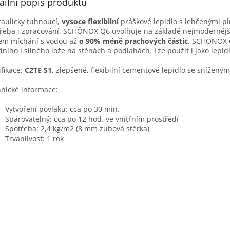
ailní popis produktu
aulicky tuhnoucí,
vysoce flexibilní
práškové lepidlo s lehčenými pl
řeba i zpracování. SCHÖNOX Q6 uvolňuje na základě nejmodernějšíc
m míchání s vodou až
o 90% méně prachových částic
. SCHÖNOX 
dního i silného lože na stěnách a podlahách. Lze použít i jako lepi
ifikace:
C2TE S1
, zlepšené, flexibilní cementové lepidlo se snížen
nické informace:
Vytvoření povlaku: cca po 30 min.
Spárovatelný: cca po 12 hod. ve vnitřním prostředí
Spotřeba: 2,4 kg/m2 (8 mm zubová stěrka)
Trvanlivost: 1 rok