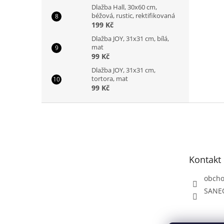
Dlažba Hall, 30x60 cm,
béžová, rustic, rektifikovaná
199 Kč
Dlažba JOY, 31x31 cm, bílá,
mat
99 Kč
Dlažba JOY, 31x31 cm,
tortora, mat
99 Kč
Z
á
p
a
t
Kontakt
í
obch
SANE