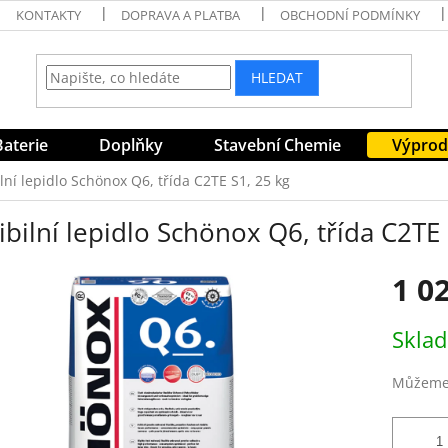
KONTAKTY
DOPRAVA A PLATBA
OBCHODNÍ PODMÍNKY
HLEDAT
Baterie
Doplňky
Stavební Chemie
Výprod
ilní lepidlo Schönox Q6, třída C2TE S1, 25 kg
ibilní lepidlo Schönox Q6, třída C2TE
1 0
Měrná
Skla
cena:
Můžeme 