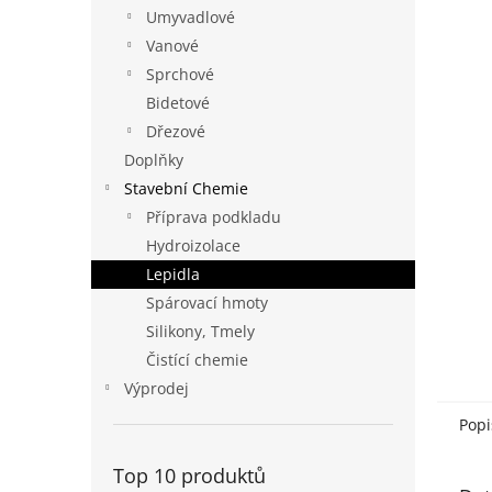
n
Umyvadlové
e
Vanové
l
Sprchové
Bidetové
Dřezové
Doplňky
Stavební Chemie
Příprava podkladu
Hydroizolace
Lepidla
Spárovací hmoty
Silikony, Tmely
Čistící chemie
Výprodej
Popi
Top 10 produktů