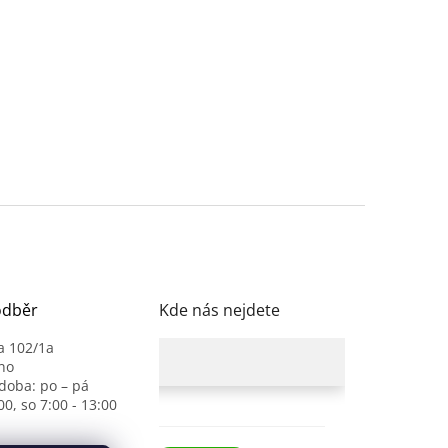
odběr
Kde nás nejdete
a 102/1a
no
 doba: po – pá
00, so 7:00 - 13:00