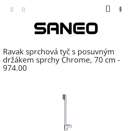
Přejít
NÁKUP
na
obsah
KOŠÍK
Ravak sprchová tyč s posuvným
držákem sprchy Chrome, 70 cm -
974.00