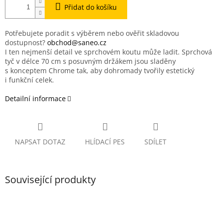
Přidat do košíku
Potřebujete poradit s výběrem nebo ověřit skladovou
dostupnost?
obchod@saneo.cz
I ten nejmenší detail ve sprchovém koutu může ladit. Sprchová
tyč v délce 70 cm s posuvným držákem jsou sladěny
s konceptem Chrome tak, aby dohromady tvořily estetický
i funkční celek.
Detailní informace
NAPSAT DOTAZ
HLÍDACÍ PES
SDÍLET
Související produkty