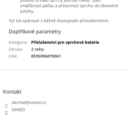
posuvu držáku sprchy jednou rukou. Stačí
zmáčknout páčku a přesunout sprchu do libovolné
polohy.
Tyč lze spárovat s běžně dostupným příslušenstvím.
Doplňkové parametry
Kategorie
:
Příslušenství pro sprchové baterie
Záruka
:
2 roky
EAN
:
8595096870061
Z
á
p
a
Kontakt
t
obchod
@
saneo.cz
í
SANEO