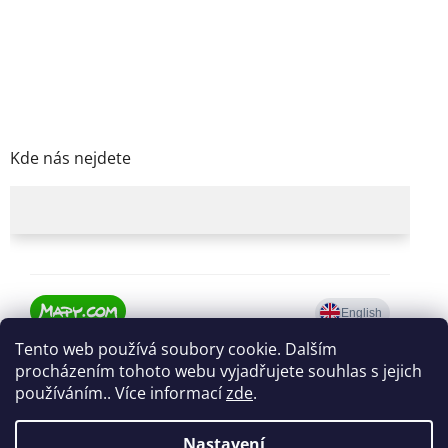
Kde nás nejdete
Tento web používá soubory cookie. Dalším
procházením tohoto webu vyjadřujete souhlas s jejich
používáním.. Více informací
zde
.
Nastavení