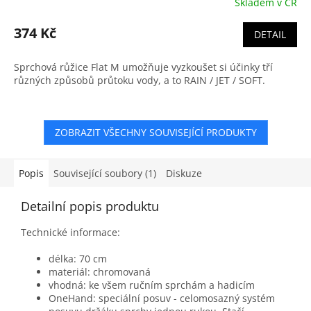
Skladem v ČR
374 Kč
DETAIL
Sprchová růžice Flat M umožňuje vyzkoušet si účinky tří
různých způsobů průtoku vody, a to RAIN / JET / SOFT.
ZOBRAZIT VŠECHNY SOUVISEJÍCÍ PRODUKTY
Popis
Související soubory (1)
Diskuze
Detailní popis produktu
Technické informace:
délka: 70 cm
materiál: chromovaná
vhodná: ke všem ručním sprchám a hadicím
OneHand: speciální posuv - celomosazný systém