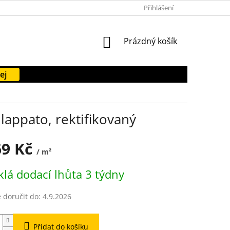
PODMÍNKY OCHRANY OSOBNÍCH ÚDAJŮ
Přihlášení
FORMULÁŘE KE STAŽENÍ
NÁKUPNÍ
Prázdný košík
KOŠÍK
ej
appato, rektifikovaný
69 Kč
/ m²
lá dodací lhůta 3 týdny
doručit do:
4.9.2026
Přidat do košíku