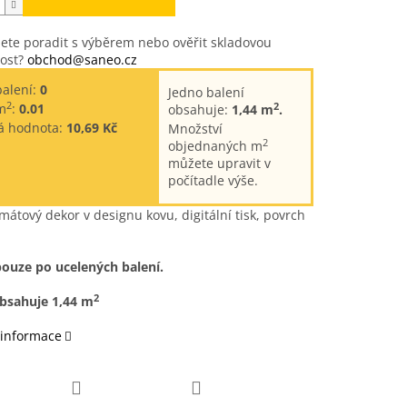
ete poradit s výběrem nebo ověřit skladovou
ost?
obchod@saneo.cz
balení:
0
Jedno balení
2
2
m
:
0.01
obsahuje:
1,44 m
.
á hodnota:
10,69 Kč
Množství
2
objednaných m
můžete upravit v
počítadle výše.
mátový dekor v designu kovu, digitální tisk, povrch
pouze po ucelených balení.
2
obsahuje 1,44 m
 informace