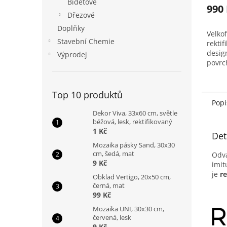
Bidetové
990
Dřezové
Doplňky
Velko
Stavební Chemie
rektif
design
Výprodej
povrc
pouze
Balen
Top 10 produktů
Popi
Dekor Viva, 33x60 cm, světle
béžová, lesk, rektifikovaný
1 Kč
Det
Mozaika pásky Sand, 30x30
cm, šedá, mat
Odvá
9 Kč
imit
je
r
Obklad Vertigo, 20x50 cm,
černá, mat
99 Kč
Mozaika UNI, 30x30 cm,
červená, lesk
9 Kč