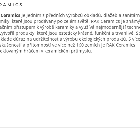
 Ceramics
je jedním z předních výrobců obkladů, dlažeb a sanitárn
miky, které jsou prodávány po celém světě. RAK Ceramics je znám
ačním přístupem k výrobě keramiky a využívá nejmodernější techno
vytvořil produkty, které jsou esteticky krásné, funkční a trvanlivé. 
 klade důraz na udržitelnost a výrobu ekologických produktů. S víc
 zkušeností a přítomností ve více než 160 zemích je RAK Ceramics
pektovaným hráčem v keramickém průmyslu.