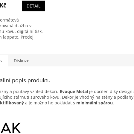
 Kč
DETAIL
formátová
ikovaná dlažba v
u kovu, digitální tisk,
h lappato. Prodej
 po ucelených balení.
í obsahuje 1,44 m2
s
Diskuze
ailní popis produktu
žný a poutavý vzhled dekoru
Evoque Metal
je docílen díky design
ujícího stárnutí surového kovu. Dekor je vhodný na stěny a podlahy
ektifikovaný
a je možno ho pokládat s
minimální spárou
.