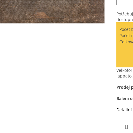
Potřebuj
dostupn
Počet 
Počet 
Celkov
Velkofor
lappato.
Prodej 
Balení 
Detailní