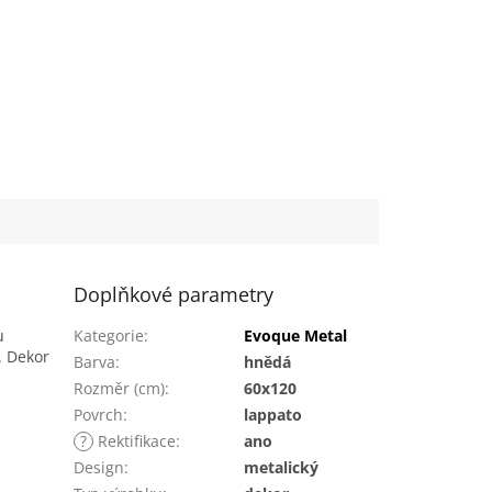
Doplňkové parametry
u
Kategorie
:
Evoque Metal
.
Dekor
Barva
:
hnědá
Rozměr (cm)
:
60x120
Povrch
:
lappato
?
Rektifikace
:
ano
Design
:
metalický