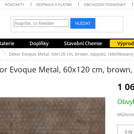
KONTAKTY
DOPRAVA A PLATBA
OBCHODNÍ PODMÍNKY
HLEDAT
Baterie
Doplňky
Stavební Chemie
Výprod
Dekor Evoque Metal, 60x120 cm, brown, lappato, rektifikovaný
or Evoque Metal, 60x120 cm, brown, l
1 0
Měrná
Obvyk
cena:
Můžeme 