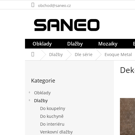
Přejít
obchod@saneo.cz
na
obsah
Obklady
Dlažby
Mozaiky
Domů
Dlažby
Dle série
Evoque Metal
P
Dek
o
Přeskočit
s
Kategorie
kategorie
t
r
Obklady
a
Dlažby
n
Do koupelny
n
í
Do kuchyně
p
Do interiéru
a
Venkovní dlažby