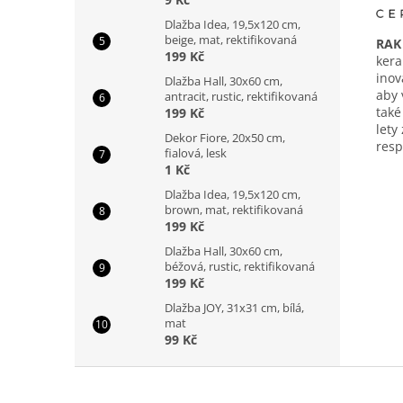
Dlažba Idea, 19,5x120 cm,
beige, mat, rektifikovaná
RAK
199 Kč
kera
inov
Dlažba Hall, 30x60 cm,
aby 
antracit, rustic, rektifikovaná
také
199 Kč
lety
Dekor Fiore, 20x50 cm,
res
fialová, lesk
1 Kč
Dlažba Idea, 19,5x120 cm,
brown, mat, rektifikovaná
199 Kč
Dlažba Hall, 30x60 cm,
béžová, rustic, rektifikovaná
199 Kč
Dlažba JOY, 31x31 cm, bílá,
mat
99 Kč
Z
á