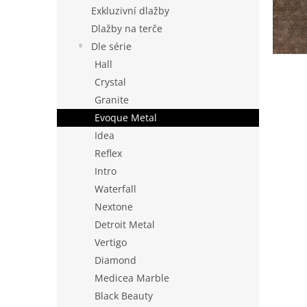
n
Exkluzivní dlažby
e
Dlažby na terče
l
Dle série
Hall
Crystal
Granite
Evoque Metal
Idea
Reflex
Intro
Waterfall
Nextone
Detroit Metal
Vertigo
Diamond
Medicea Marble
Black Beauty