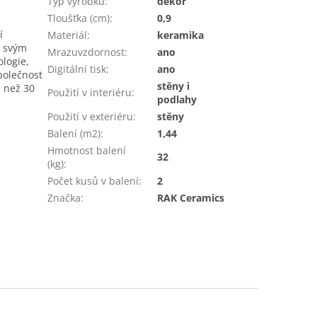
Typ výrobku
:
dekor
Tloušťka (cm)
:
0,9
í
Materiál
:
keramika
ý svým
Mrazuvzdornost
:
ano
logie,
Digitální tisk
:
ano
Společnost
stěny i
e než 30
Použití v interiéru
:
podlahy
Použití v exteriéru
:
stěny
Balení (m2)
:
1,44
Hmotnost balení
32
(kg)
:
Počet kusů v balení
:
2
Značka
:
RAK Ceramics