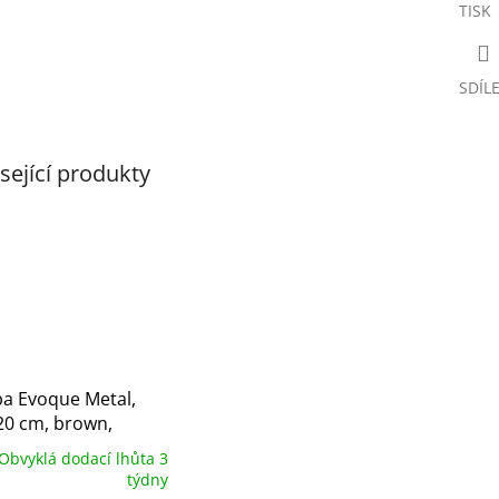
TISK
SDÍL
sející produkty
ba Evoque Metal,
20 cm, brown,
to, rektifikovaná
Obvyklá dodací lhůta 3
týdny