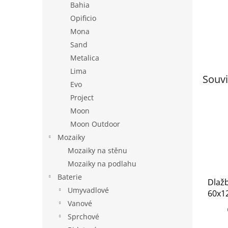
Bahia
Opificio
Mona
Sand
Metalica
Lima
Souvi
Evo
Project
Moon
Moon Outdoor
Mozaiky
Mozaiky na stěnu
Mozaiky na podlahu
Baterie
Dlaž
Umyvadlové
60x1
Vanové
lappa
Sprchové