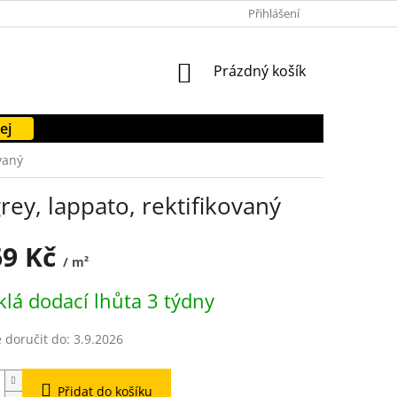
PODMÍNKY OCHRANY OSOBNÍCH ÚDAJŮ
Přihlášení
FORMULÁŘE KE STAŽENÍ
NÁKUPNÍ
Prázdný košík
KOŠÍK
ej
vaný
ey, lappato, rektifikovaný
69 Kč
/ m²
lá dodací lhůta 3 týdny
doručit do:
3.9.2026
Přidat do košíku