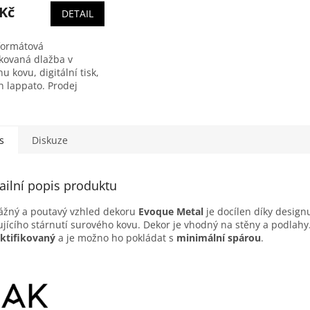
 Kč
DETAIL
formátová
ikovaná dlažba v
u kovu, digitální tisk,
h lappato. Prodej
 po ucelených balení.
í obsahuje 1,44 m2
s
Diskuze
ailní popis produktu
žný a poutavý vzhled dekoru
Evoque Metal
je docílen díky design
ujícího stárnutí surového kovu. Dekor je vhodný na stěny a podlahy
ektifikovaný
a je možno ho pokládat s
minimální spárou
.