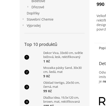
Bidetové
990
Dřezové
Doplňky
Velko
Stavební Chemie
rektif
design
Výprodej
povrc
pouze
Balen
Top 10 produktů
Popi
Dekor Viva, 33x60 cm, světle
béžová, lesk, rektifikovaný
1 Kč
Det
Mozaika pásky Sand, 30x30
cm, šedá, mat
Odvá
9 Kč
imit
je
r
Obklad Vertigo, 20x50 cm,
černá, mat
99 Kč
Dlažba Idea, 19,5x120 cm,
brown, mat, rektifikovaná
199 Kč