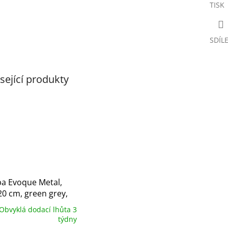
TISK
SDÍL
sející produkty
ba Evoque Metal,
0 cm, green grey,
to, rektifikovaná
Obvyklá dodací lhůta 3
týdny