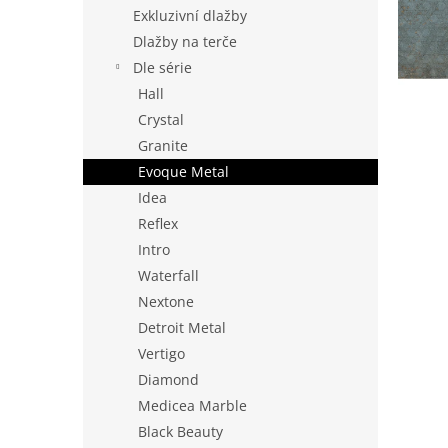
n
Exkluzivní dlažby
e
Dlažby na terče
l
Dle série
Hall
Crystal
Granite
Evoque Metal
Idea
Reflex
Intro
Waterfall
Nextone
Detroit Metal
Vertigo
Diamond
Medicea Marble
Black Beauty