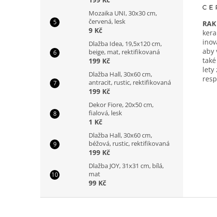
Mozaika UNI, 30x30 cm,
červená, lesk
RAK
9 Kč
kera
inov
Dlažba Idea, 19,5x120 cm,
aby 
beige, mat, rektifikovaná
také
199 Kč
lety
Dlažba Hall, 30x60 cm,
res
antracit, rustic, rektifikovaná
199 Kč
Dekor Fiore, 20x50 cm,
fialová, lesk
1 Kč
Dlažba Hall, 30x60 cm,
béžová, rustic, rektifikovaná
199 Kč
Dlažba JOY, 31x31 cm, bílá,
mat
99 Kč
Z
á