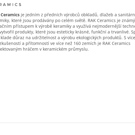
 Ceramics
je jedním z předních výrobců obkladů, dlažeb a sanitárn
miky, které jsou prodávány po celém světě. RAK Ceramics je znám
ačním přístupem k výrobě keramiky a využívá nejmodernější techno
vytvořil produkty, které jsou esteticky krásné, funkční a trvanlivé. 
 klade důraz na udržitelnost a výrobu ekologických produktů. S víc
 zkušeností a přítomností ve více než 160 zemích je RAK Ceramics
pektovaným hráčem v keramickém průmyslu.