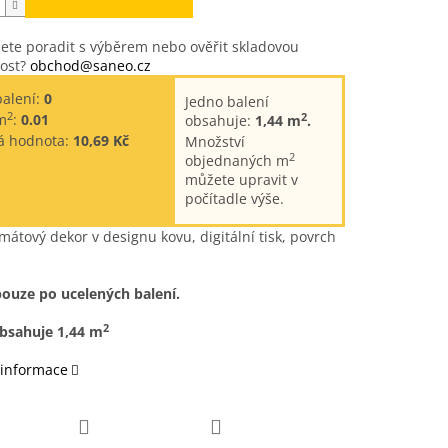
ete poradit s výběrem nebo ověřit skladovou
ost?
obchod@saneo.cz
balení:
0
Jedno balení
2
2
m
:
0.01
obsahuje:
1,44 m
.
á hodnota:
10,69 Kč
Množství
2
objednaných m
můžete upravit v
počítadle výše.
mátový dekor v designu kovu, digitální tisk, povrch
pouze po ucelených balení.
2
obsahuje 1,44 m
 informace