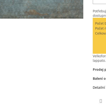
Potřebuj
dostupn
Počet 
Počet 
Celkov
Velkofor
lappato.
Prodej 
Balení 
Detailní