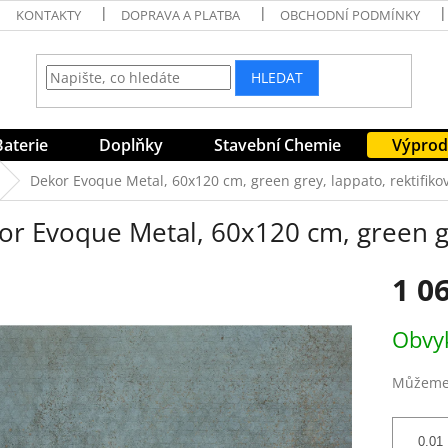
KONTAKTY
DOPRAVA A PLATBA
OBCHODNÍ PODMÍNKY
HLEDAT
Baterie
Doplňky
Stavební Chemie
Výprod
Dekor Evoque Metal, 60x120 cm, green grey, lappato, rektifiko
or Evoque Metal, 60x120 cm, green gr
1 0
Měrná
Obvyk
cena:
Můžeme 