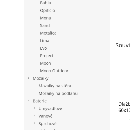
Bahia
Opificio
Mona
Sand
Metalica
Lima
Souvi
Evo
Project
Moon
Moon Outdoor
Mozaiky
Mozaiky na stěnu
Mozaiky na podlahu
Baterie
Dlaž
Umyvadlové
60x12
Vanové
lappa
Sprchové