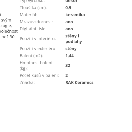
Typ výrobku
:
dekor
Tloušťka (cm)
:
0,9
í
Materiál
:
keramika
ý svým
Mrazuvzdornost
:
ano
logie,
Digitální tisk
:
ano
Společnost
stěny i
e než 30
Použití v interiéru
:
podlahy
Použití v exteriéru
:
stěny
Balení (m2)
:
1,44
Hmotnost balení
32
(kg)
:
Počet kusů v balení
:
2
Značka
:
RAK Ceramics