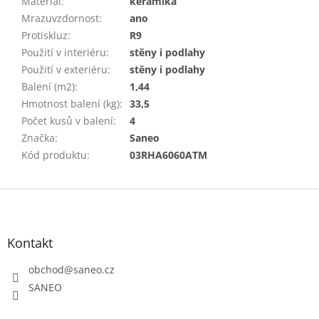
Materiál
:
keramika
Mrazuvzdornost
:
ano
Protiskluz
:
R9
Použití v interiéru
:
stěny i podlahy
Použití v exteriéru
:
stěny i podlahy
Balení (m2)
:
1,44
Hmotnost balení (kg)
:
33,5
Počet kusů v balení
:
4
Značka
:
Saneo
Kód produktu
:
03RHA6060ATM
Z
á
p
a
Kontakt
t
obchod
@
saneo.cz
í
SANEO