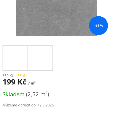
–68 %
639 Kč
–68 %
199 Kč
/ m²
Měrná
Skladem
(2,52 m²)
cena:
Můžeme doručit do:
12.8.2026