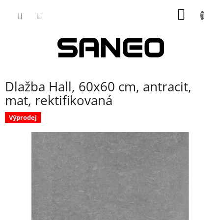
Přejít
NÁKUP
na
obsah
KOŠÍK
Dlažba Hall, 60x60 cm, antracit,
mat, rektifikovaná
Výprodej