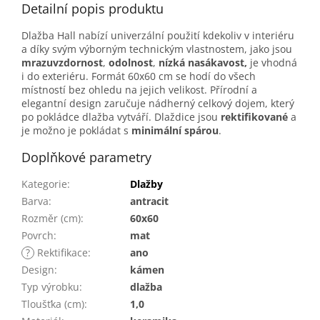
Detailní popis produktu
Dlažba Hall nabízí univerzální použití kdekoliv v interiéru
a díky svým výborným technickým vlastnostem, jako jsou
mrazuvzdornost
,
odolnost
,
nízká nasákavost,
je vhodná
i do exteriéru. Formát 60x60 cm se hodí do všech
místností bez ohledu na jejich velikost. Přírodní a
elegantní design zaručuje nádherný celkový dojem, který
po pokládce dlažba vytváří. Dlaždice jsou
rektifikované
a
je možno je pokládat s
minimální spárou
.
Doplňkové parametry
Kategorie
:
Dlažby
Barva
:
antracit
Rozměr (cm)
:
60x60
Povrch
:
mat
?
Rektifikace
:
ano
Design
:
kámen
Typ výrobku
:
dlažba
Tloušťka (cm)
:
1,0