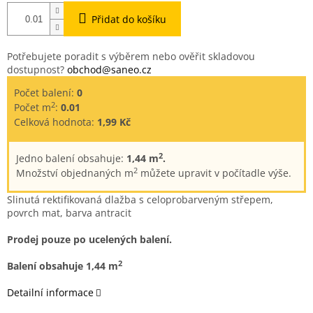
Přidat do košíku
Potřebujete poradit s výběrem nebo ověřit skladovou
dostupnost?
obchod@saneo.cz
Počet balení:
0
2
Počet m
:
0.01
Celková hodnota:
1,99 Kč
2
Jedno balení obsahuje:
1,44 m
.
2
Množství objednaných m
můžete upravit v počítadle výše.
Slinutá rektifikovaná dlažba s celoprobarveným střepem,
povrch mat, barva antracit
Prodej pouze po ucelených balení.
2
Balení obsahuje 1,44 m
Detailní informace