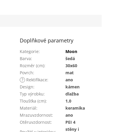
Doplňkové parametry
Kategorie
:
Moon
Barva
:
šedá
Rozměr (cm)
:
30x60
Povrch
:
mat
?
Rektifikace
:
ano
Design
:
kámen
Typ výrobku
:
dlažba
Tloušťka (cm)
:
1,0
Materiál
:
keramika
Mrazuvzdornost
:
ano
Otěruvzdornost
:
PEI 4
stěny i
Použití v interiéru
: