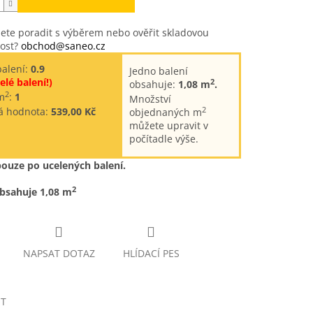
ete poradit s výběrem nebo ověřit skladovou
ost?
obchod@saneo.cz
balení:
0.9
Jedno balení
elé balení!)
2
obsahuje:
1,08 m
.
2
m
:
1
Množství
2
á hodnota:
539,00 Kč
objednaných m
můžete upravit v
počítadle výše.
pouze po ucelených balení.
2
obsahuje 1,08 m
NAPSAT DOTAZ
HLÍDACÍ PES
ET