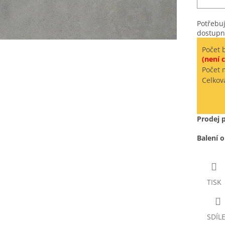
Potřebuj
dostupn
Počet 
(není c
Počet 
Celkov
Prodej 
Balení 
TISK
SDÍL