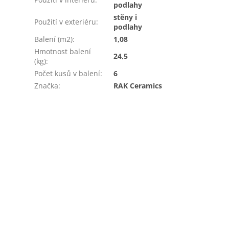
podlahy
stěny i
Použití v exteriéru
:
podlahy
Balení (m2)
:
1,08
Hmotnost balení
24,5
(kg)
:
Počet kusů v balení
:
6
Značka
:
RAK Ceramics