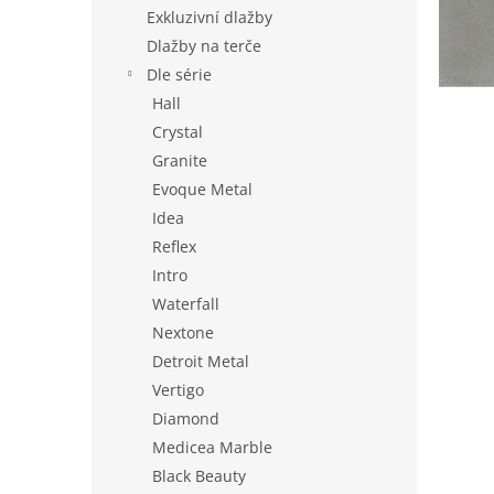
n
Exkluzivní dlažby
e
Dlažby na terče
l
Dle série
Hall
Crystal
Granite
Evoque Metal
Idea
Reflex
Intro
Waterfall
Nextone
Detroit Metal
Vertigo
Diamond
Medicea Marble
Black Beauty