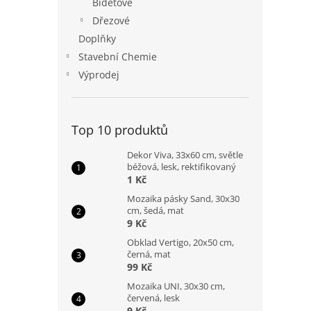
Bidetové
Dřezové
Doplňky
Stavební Chemie
Výprodej
Top 10 produktů
Dekor Viva, 33x60 cm, světle
béžová, lesk, rektifikovaný
1 Kč
Mozaika pásky Sand, 30x30
cm, šedá, mat
9 Kč
Obklad Vertigo, 20x50 cm,
černá, mat
99 Kč
Mozaika UNI, 30x30 cm,
červená, lesk
9 Kč