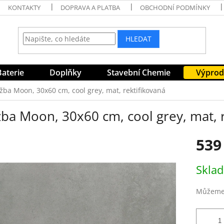
KONTAKTY
DOPRAVA A PLATBA
OBCHODNÍ PODMÍNKY
HLEDAT
Baterie
Doplňky
Stavební Chemie
Výprod
žba Moon, 30x60 cm, cool grey, mat, rektifikovaná
ba Moon, 30x60 cm, cool grey, mat, 
539
Měrná
Skla
cena:
Můžeme 