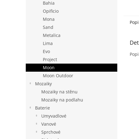
Bahia
Opificio
Mona
Popi
Sand
Metalica
Det
Lima
Evo
Popi
Project
Moon
Moon Outdoor
Mozaiky
Mozaiky na stěnu
Mozaiky na podlahu
Baterie
Umyvadlové
Vanové
Sprchové