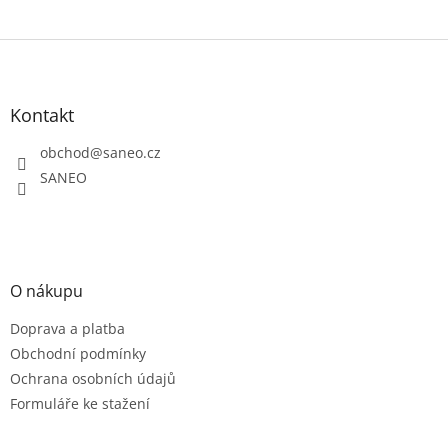
Z
á
p
a
Kontakt
t
obchod
@
saneo.cz
í
SANEO
O nákupu
Doprava a platba
Obchodní podmínky
Ochrana osobních údajů
Formuláře ke stažení