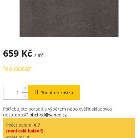
659 Kč
/ m²
Měrná
Na dotaz
cena:
Přidat do košíku
Potřebujete poradit s výběrem nebo ověřit skladovou
dostupnost?
obchod@saneo.cz
Počet balení:
0.7
(není celé balení!)
2
Počet m
:
1