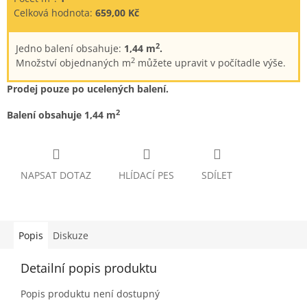
Celková hodnota:
659,00 Kč
2
Jedno balení obsahuje:
1,44 m
.
2
Množství objednaných m
můžete upravit v počítadle výše.
Prodej pouze po ucelených balení.
2
Balení obsahuje 1,44 m
NAPSAT DOTAZ
HLÍDACÍ PES
SDÍLET
Popis
Diskuze
Detailní popis produktu
Popis produktu není dostupný