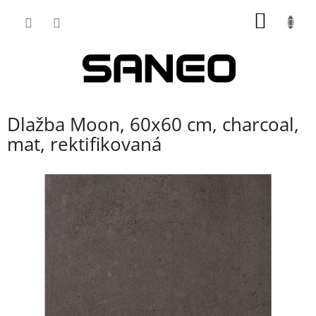
Přejít
NÁKUP
na
obsah
KOŠÍK
Dlažba Moon, 60x60 cm, charcoal,
mat, rektifikovaná