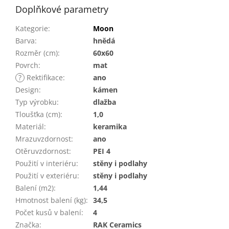
Doplňkové parametry
Kategorie
:
Moon
Barva
:
hnědá
Rozměr (cm)
:
60x60
Povrch
:
mat
?
Rektifikace
:
ano
Design
:
kámen
Typ výrobku
:
dlažba
Tloušťka (cm)
:
1,0
Materiál
:
keramika
Mrazuvzdornost
:
ano
Otěruvzdornost
:
PEI 4
Použití v interiéru
:
stěny i podlahy
Použití v exteriéru
:
stěny i podlahy
Balení (m2)
:
1,44
Hmotnost balení (kg)
:
34,5
Počet kusů v balení
:
4
Značka
:
RAK Ceramics