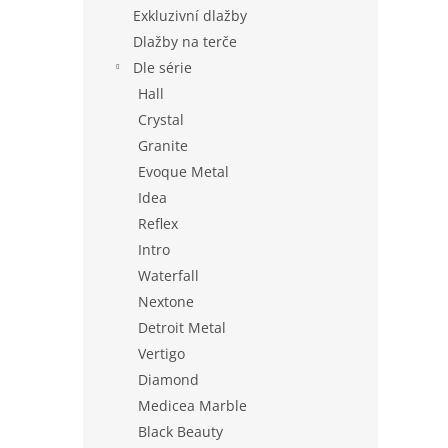
n
Exkluzivní dlažby
e
Dlažby na terče
l
Dle série
Hall
Crystal
Granite
Evoque Metal
Idea
Reflex
Intro
Waterfall
Nextone
Detroit Metal
Vertigo
Diamond
Medicea Marble
Black Beauty