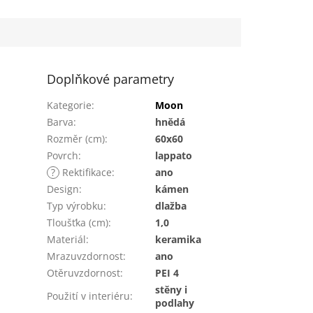
Doplňkové parametry
Kategorie
:
Moon
Barva
:
hnědá
Rozměr (cm)
:
60x60
Povrch
:
lappato
?
Rektifikace
:
ano
Design
:
kámen
Typ výrobku
:
dlažba
Tloušťka (cm)
:
1,0
Materiál
:
keramika
Mrazuvzdornost
:
ano
Otěruvzdornost
:
PEI 4
stěny i
Použití v interiéru
:
podlahy