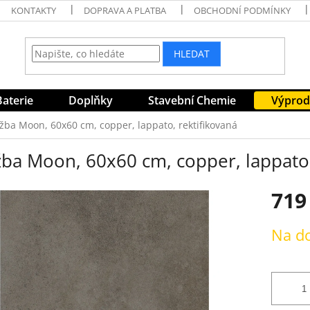
KONTAKTY
DOPRAVA A PLATBA
OBCHODNÍ PODMÍNKY
HLEDAT
Baterie
Doplňky
Stavební Chemie
Výprod
žba Moon, 60x60 cm, copper, lappato, rektifikovaná
žba Moon, 60x60 cm, copper, lappato,
719
Měrná
Na d
cena: