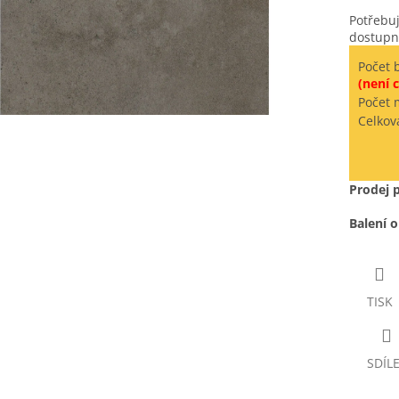
Potřebuj
dostupn
Počet 
(není c
Počet 
Celkov
Prodej 
Balení 
TISK
SDÍL