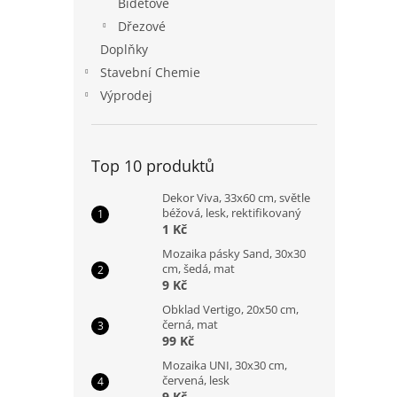
Bidetové
Dřezové
Doplňky
Stavební Chemie
Výprodej
Top 10 produktů
Dekor Viva, 33x60 cm, světle
béžová, lesk, rektifikovaný
1 Kč
Mozaika pásky Sand, 30x30
cm, šedá, mat
9 Kč
Obklad Vertigo, 20x50 cm,
černá, mat
99 Kč
Mozaika UNI, 30x30 cm,
červená, lesk
9 Kč