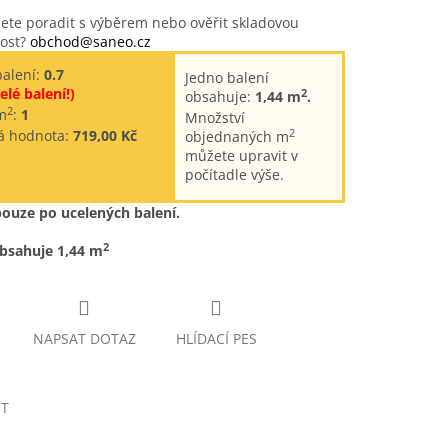
ete poradit s výběrem nebo ověřit skladovou
ost?
obchod@saneo.cz
balení:
0.7
Jedno balení
elé balení!)
2
obsahuje:
1,44 m
.
2
m
:
1
Množství
2
á hodnota:
719,00 Kč
objednaných m
můžete upravit v
počítadle výše.
pouze po ucelených balení.
2
obsahuje 1,44 m
NAPSAT DOTAZ
HLÍDACÍ PES
ET