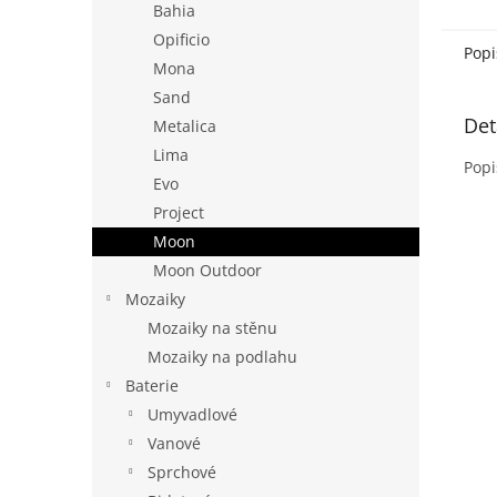
Bahia
Opificio
Popi
Mona
Sand
Det
Metalica
Lima
Popi
Evo
Project
Moon
Moon Outdoor
Mozaiky
Mozaiky na stěnu
Mozaiky na podlahu
Baterie
Umyvadlové
Vanové
Sprchové