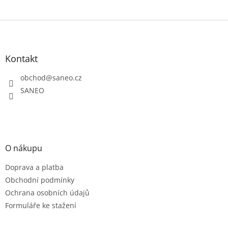
Z
á
p
a
Kontakt
t
obchod
@
saneo.cz
í
SANEO
O nákupu
Doprava a platba
Obchodní podmínky
Ochrana osobních údajů
Formuláře ke stažení