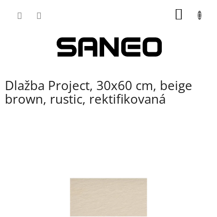
Přejít
NÁKUP
na
obsah
KOŠÍK
Dlažba Project, 30x60 cm, beige
brown, rustic, rektifikovaná