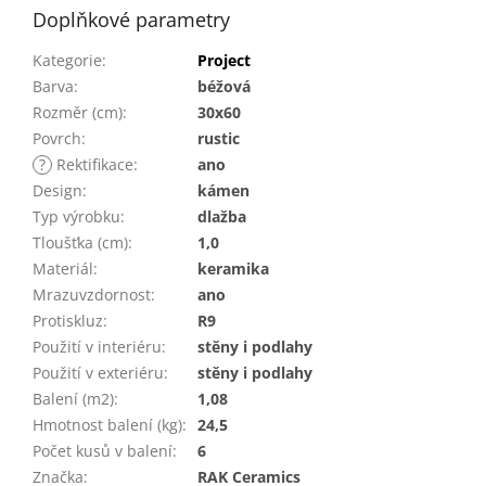
Doplňkové parametry
Kategorie
:
Project
Barva
:
béžová
Rozměr (cm)
:
30x60
Povrch
:
rustic
?
Rektifikace
:
ano
Design
:
kámen
Typ výrobku
:
dlažba
Tloušťka (cm)
:
1,0
Materiál
:
keramika
Mrazuvzdornost
:
ano
Protiskluz
:
R9
Použití v interiéru
:
stěny i podlahy
Použití v exteriéru
:
stěny i podlahy
Balení (m2)
:
1,08
Hmotnost balení (kg)
:
24,5
Počet kusů v balení
:
6
Značka
:
RAK Ceramics