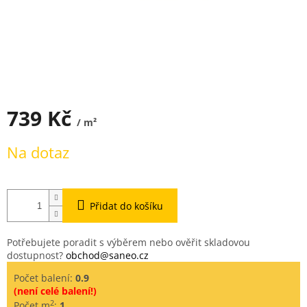
739 Kč
/ m²
Měrná
Na dotaz
cena:
Přidat do košíku
Potřebujete poradit s výběrem nebo ověřit skladovou
dostupnost?
obchod@saneo.cz
Počet balení:
0.9
(není celé balení!)
2
Počet m
:
1