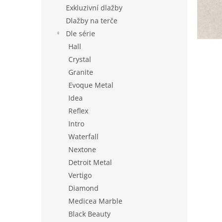
n
Exkluzivní dlažby
e
Dlažby na terče
l
Dle série
Hall
Crystal
Granite
Evoque Metal
Idea
Reflex
Intro
Waterfall
Nextone
Detroit Metal
Vertigo
Diamond
Medicea Marble
Black Beauty