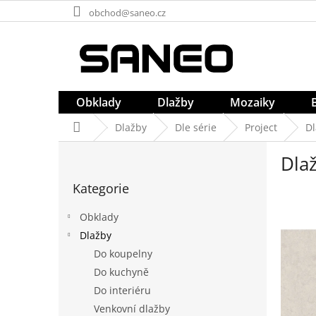
Přejít
obchod@saneo.cz
na
obsah
Obklady
Dlažby
Mozaiky
Domů
Dlažby
Dle série
Project
Dl
P
Dlaž
o
Přeskočit
s
Kategorie
kategorie
t
r
Obklady
a
Dlažby
n
Do koupelny
n
í
Do kuchyně
p
Do interiéru
a
Venkovní dlažby