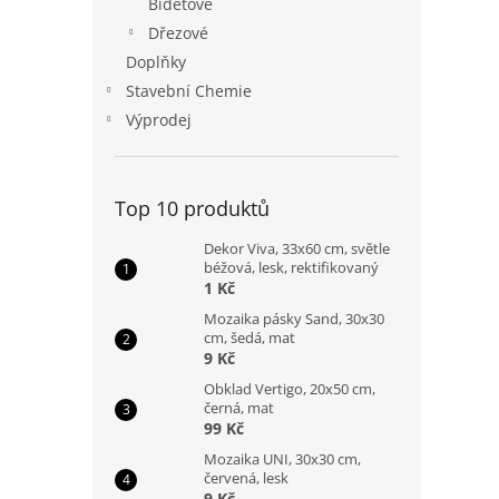
Bidetové
Dřezové
Doplňky
Stavební Chemie
Výprodej
Top 10 produktů
Dekor Viva, 33x60 cm, světle
béžová, lesk, rektifikovaný
1 Kč
Mozaika pásky Sand, 30x30
cm, šedá, mat
9 Kč
Obklad Vertigo, 20x50 cm,
černá, mat
99 Kč
Mozaika UNI, 30x30 cm,
červená, lesk
9 Kč