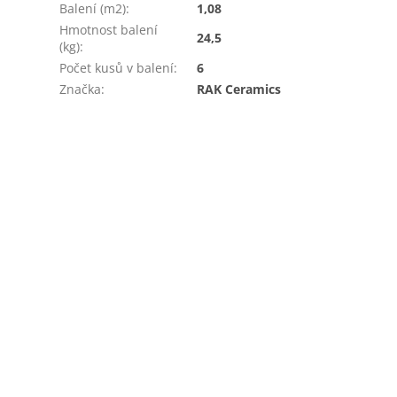
Balení (m2)
:
1,08
Hmotnost balení
24,5
(kg)
:
Počet kusů v balení
:
6
Značka
:
RAK Ceramics