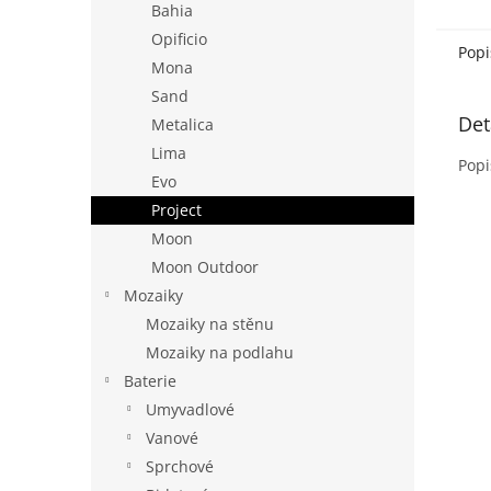
Bahia
Opificio
Popi
Mona
Sand
Det
Metalica
Lima
Popi
Evo
Project
Moon
Moon Outdoor
Mozaiky
Mozaiky na stěnu
Mozaiky na podlahu
Baterie
Umyvadlové
Vanové
Sprchové