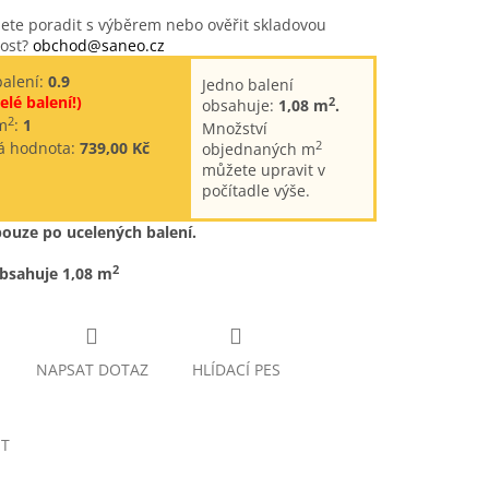
ete poradit s výběrem nebo ověřit skladovou
ost?
obchod@saneo.cz
balení:
0.9
Jedno balení
elé balení!)
2
obsahuje:
1,08 m
.
2
m
:
1
Množství
2
á hodnota:
739,00 Kč
objednaných m
můžete upravit v
počítadle výše.
pouze po ucelených balení.
2
obsahuje 1,08 m
NAPSAT DOTAZ
HLÍDACÍ PES
ET