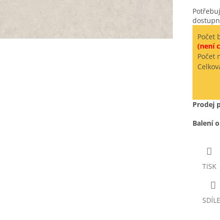
Potřebuj
dostupn
Počet 
(není c
Počet 
Celkov
Prodej 
Balení 
TISK
SDÍL