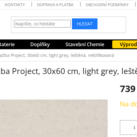
KONTAKTY
DOPRAVA A PLATBA
OBCHODNÍ PODMÍNKY
HLEDAT
Baterie
Doplňky
Stavební Chemie
Výprod
ažba Project, 30x60 cm, light grey, leštěná, rektifikovaná
ba Project, 30x60 cm, light grey, lešt
739
Měrná
Na d
cena: