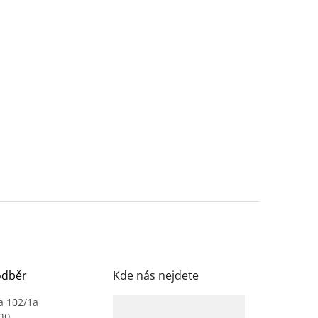
odběr
Kde nás nejdete
a 102/1a
no