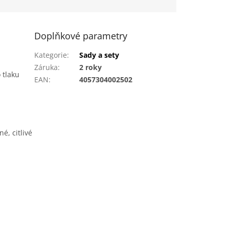
Doplňkové parametry
Kategorie
:
Sady a sety
Záruka
:
2 roky
 tlaku
EAN
:
4057304002502
é, citlivé