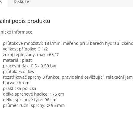
s
Diskuze
ailní popis produktu
nické informace:
průtokové množství: 18 l/min, měřeno při 3 barech hydraulického
velikost přípojky:
G 1/2
z
droj teplé vody
: max +65 °C
materiál: plast
pracovní tlak:
0.5 - 0.50 bar
průtok:
Eco flow
rozstřikovač sprchy 3 funkce: p
ravidelné osvěžující, relaxační jemn
barva: chrom
praktická polička
délka sprchové hadice: 175 cm
délka sprchové tyče: 96 cm
průměr ruční sprchy: Ø 95 mm