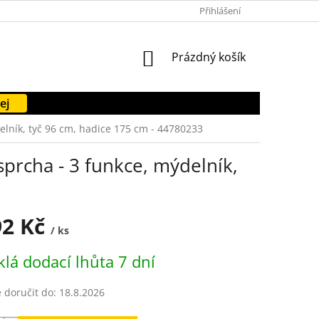
PODMÍNKY OCHRANY OSOBNÍCH ÚDAJŮ
Přihlášení
FORMULÁŘE KE STAŽENÍ
NÁKUPNÍ
Prázdný košík
KOŠÍK
ej
elník, tyč 96 cm, hadice 175 cm - 44780233
sprcha - 3 funkce, mýdelník,
92 Kč
/ ks
lá dodací lhůta 7 dní
doručit do:
18.8.2026