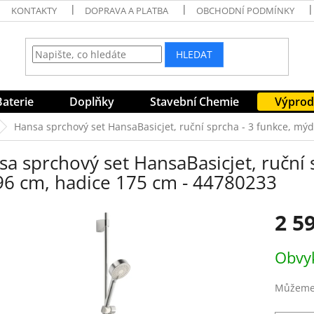
KONTAKTY
DOPRAVA A PLATBA
OBCHODNÍ PODMÍNKY
HLEDAT
Baterie
Doplňky
Stavební Chemie
Výprod
Hansa sprchový set HansaBasicjet, ruční sprcha - 3 funkce, mýd
a sprchový set HansaBasicjet, ruční 
 96 cm, hadice 175 cm - 44780233
2 5
Měrná
Obvyk
cena:
Můžeme 