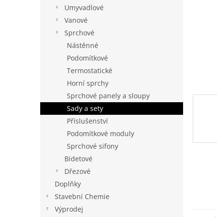
n
Umyvadlové
e
Vanové
l
Sprchové
Nástěnné
Podomítkové
Termostatické
Horní sprchy
Sprchové panely a sloupy
Sady a sety
Příslušenství
Podomítkové moduly
Sprchové sifony
Bidetové
Dřezové
Doplňky
Stavební Chemie
Výprodej