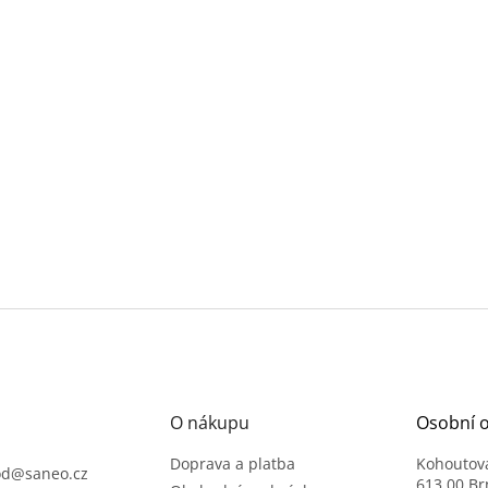
O nákupu
Osobní 
Doprava a platba
Kohoutov
od
@
saneo.cz
613 00 Br