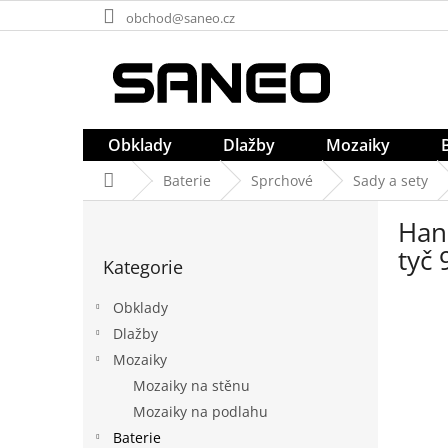
Přejít
obchod@saneo.cz
na
obsah
Obklady
Dlažby
Mozaiky
Domů
Baterie
Sprchové
Sady a sety
P
Hans
o
Přeskočit
s
tyč
Kategorie
kategorie
t
r
Obklady
a
Dlažby
n
Mozaiky
n
í
Mozaiky na stěnu
p
Mozaiky na podlahu
a
Baterie