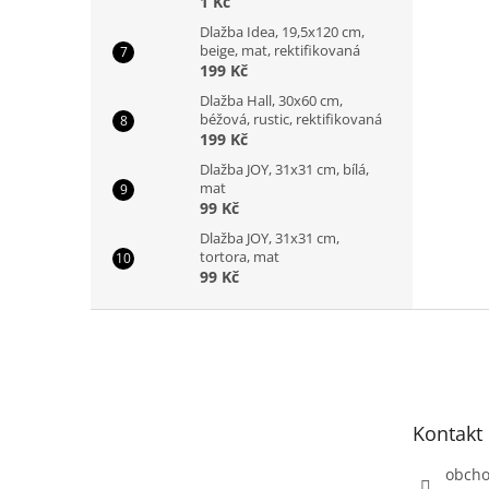
1 Kč
Dlažba Idea, 19,5x120 cm,
beige, mat, rektifikovaná
199 Kč
Dlažba Hall, 30x60 cm,
béžová, rustic, rektifikovaná
199 Kč
Dlažba JOY, 31x31 cm, bílá,
mat
99 Kč
Dlažba JOY, 31x31 cm,
tortora, mat
99 Kč
Z
á
p
a
t
Kontakt
í
obch