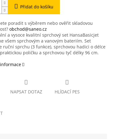
Přidat do košíku
ete poradit s výběrem nebo ověřit skladovou
ost?
obchod@saneo.cz
lní a vysoce kvalitní sprchový set HansaBasicjet
ke všem sprchovým a vanovým bateriím. Set
 ruční sprchu (3 funkce), sprchovou hadici o délce
praktickou poličku a sprchovou tyč délky 96 cm.
 informace
NAPSAT DOTAZ
HLÍDACÍ PES
ET