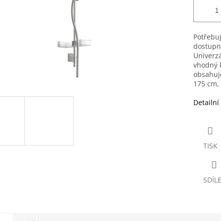
Potřebuj
dostupn
Univerzá
vhodný 
obsahuje
175 cm, 
Detailní
TISK
SDÍL