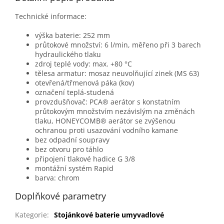
Technické informace:
výška baterie: 252 mm
průtokové množství: 6 l/min, měřeno při 3 barech
hydraulického tlaku
zdroj teplé vody:
max. +80 °C
tělesa armatur: mosaz neuvolňující zinek (MS 63)
otevřená/třmenová páka (kov)
označení teplá-studená
provzdušňovač:
PCA® aerátor s konstatním
průtokovým množstvím nezávislým na změnách
tlaku, HONEYCOMB® aerátor se zvýšenou
ochranou proti usazování vodního kamane
bez odpadní soupravy
bez otvoru pro táhlo
připojení tlakové hadice G 3/8
montážní systém Rapid
barva: chrom
Doplňkové parametry
Kategorie
:
Stojánkové baterie umyvadlové