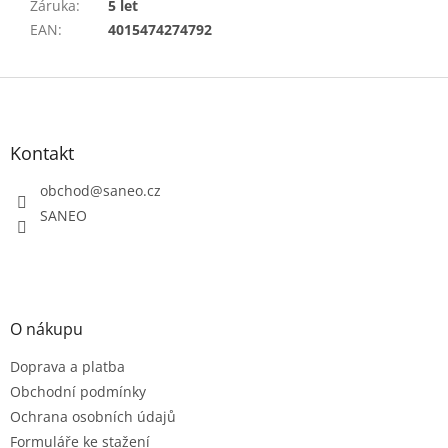
Záruka
:
5 let
EAN
:
4015474274792
Z
á
p
a
Kontakt
t
obchod
@
saneo.cz
í
SANEO
O nákupu
Doprava a platba
Obchodní podmínky
Ochrana osobních údajů
Formuláře ke stažení