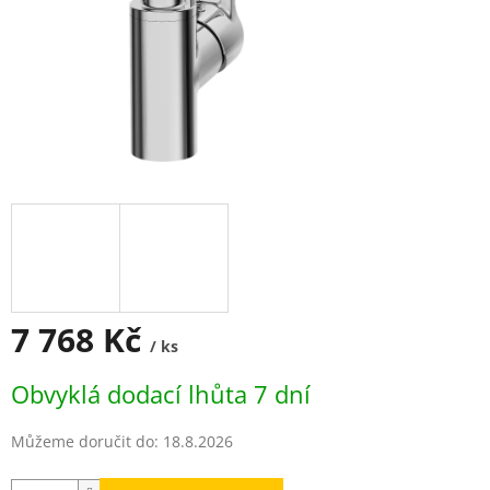
7 768 Kč
/ ks
Měrná
Obvyklá dodací lhůta 7 dní
cena:
Můžeme doručit do:
18.8.2026