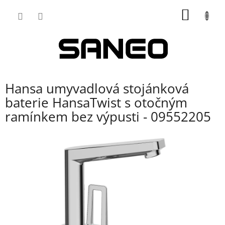
Přejít
NÁKUP
na
obsah
KOŠÍK
Hansa umyvadlová stojánková
baterie HansaTwist s otočným
ramínkem bez výpusti - 09552205