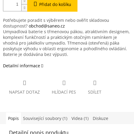
Přidat do košíku
Potřebujete poradit s výběrem nebo ověřit skladovou
dostupnost?
obchod@saneo.cz
Umyvadlová baterie s třmenovou pákou, atraktivním designem,
komplexní funkčností a praktickým otočným ramínkem je
vhodná pro jakékoliv umyvadlo. Třmenová (otevřená) páka
poskytuje výhodu v oblasti ergonomie a pohodlného ovládání.
Baterie je dodávána bez výpusti.
Detailní informace
NAPSAT DOTAZ
HLÍDACÍ PES
SDÍLET
Popis
Související soubory (1)
Videa (1)
Diskuze
Detailní popis produktu