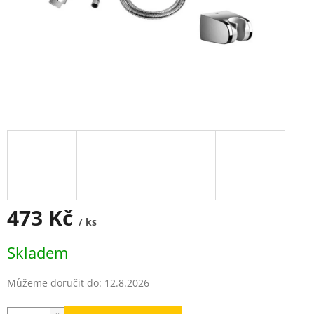
473 Kč
/ ks
Měrná
Skladem
cena:
Můžeme doručit do:
12.8.2026