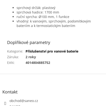
sprchový držák: plastový
sprchová hadice: 1700 mm
ruční sprcha: Ø100 mm, 1 funkce
vhodný: k vanovým, sprchovým, podomítkovým
bateriím a k termostatickým bateriím
Doplňkové parametry
Kategorie
:
Příslušenství pro vanové baterie
Záruka
:
2 roky
EAN
:
4014804885752
Z
á
p
a
Kontakt
t
obchod
@
saneo.cz
í