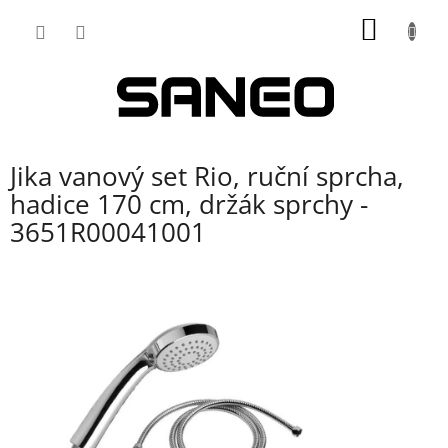
Přejít
NÁKUP
na
obsah
KOŠÍK
Jika vanový set Rio, ruční sprcha,
hadice 170 cm, držák sprchy -
3651R00041001