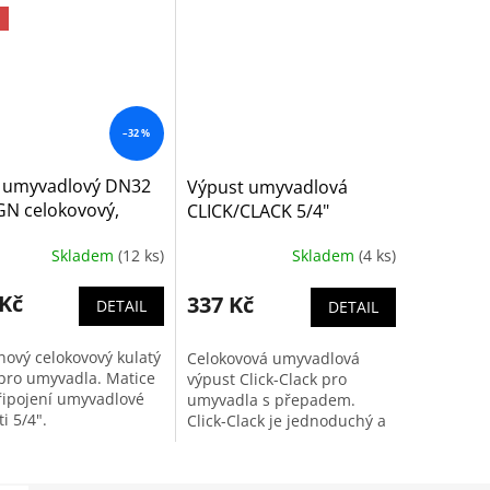
–32 %
n umyvadlový DN32
Výpust umyvadlová
GN celokovový,
CLICK/CLACK 5/4"
ý - A400
celokovová s přepadem,
Skladem
(12 ks)
Skladem
(4 ks)
malá zátka - A39
 Kč
337 Kč
DETAIL
DETAIL
nový celokovový kulatý
Celokovová umyvadlová
 pro umyvadla. Matice
výpust Click-Clack pro
řipojení umyvadlové
umyvadla s přepadem.
i 5/4".
Click-Clack je jednoduchý a
účinný systém pro
napouštění a vypouštění
umyvadla pomocí jednoho