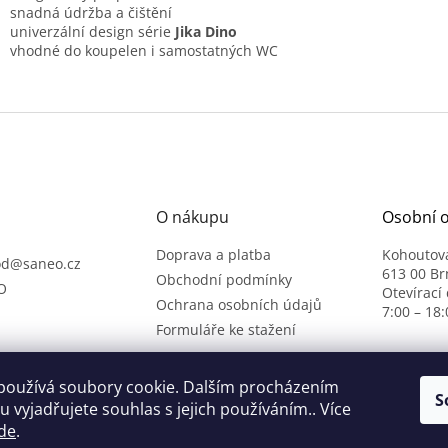
snadná údržba a čištění
univerzální design série
Jika Dino
vhodné do koupelen i samostatných WC
O nákupu
Osobní 
Doprava a platba
Kohoutov
od
@
saneo.cz
613 00 Br
Obchodní podmínky
O
Otevírací
Ochrana osobních údajů
7:00 – 18:
Formuláře ke stažení
používá soubory cookie. Dalším procházením
S
 vyjadřujete souhlas s jejich používáním.. Více
de
.