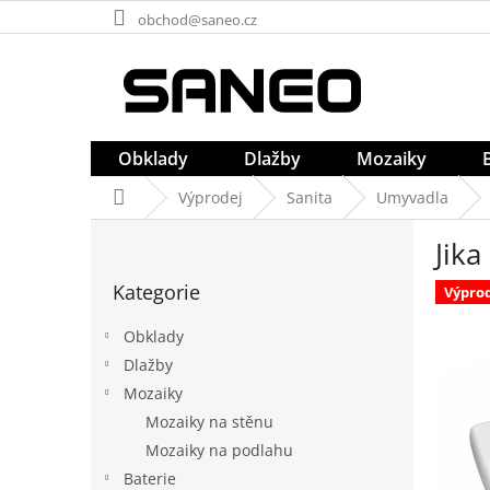
Přejít
obchod@saneo.cz
na
obsah
Obklady
Dlažby
Mozaiky
Domů
Výprodej
Sanita
Umyvadla
P
Jika
o
Přeskočit
s
Kategorie
kategorie
Výpro
t
r
Obklady
a
Dlažby
n
Mozaiky
n
í
Mozaiky na stěnu
p
Mozaiky na podlahu
a
Baterie