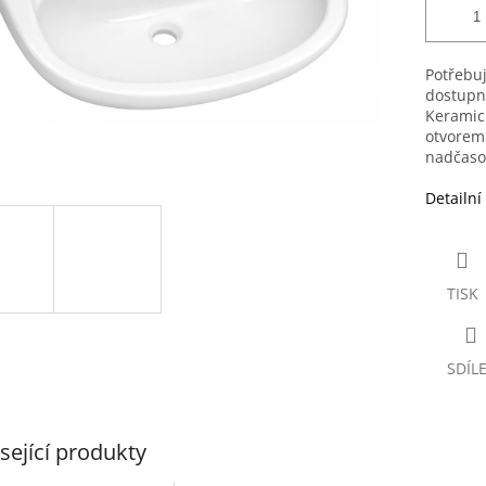
Potřebuj
dostupn
Keramick
otvorem 
nadčaso
Detailní
TISK
SDÍL
sející produkty