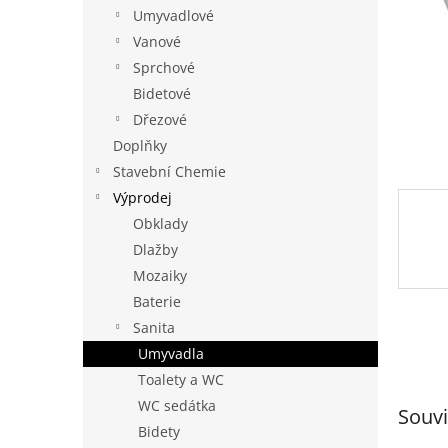
n
Umyvadlové
e
Vanové
l
Sprchové
Bidetové
Dřezové
Doplňky
Stavební Chemie
Výprodej
Obklady
Dlažby
Mozaiky
Baterie
Sanita
Umyvadla
Toalety a WC
WC sedátka
Souvi
Bidety