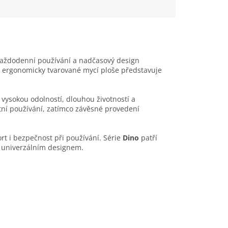
 každodenní používání a nadčasový design
a ergonomicky tvarované mycí ploše představuje
e vysokou odolností, dlouhou životností a
tní používání, zatímco závěsné provedení
ort i bezpečnost při používání. Série
Dino
patří
a univerzálním designem.