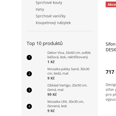
Sprchové kouty
Akce
Vany
Sprchové vaničky
Koupelnový nábytek
Top 10 produktů
Sifo
DESI
Dekor Viva, 33x60 cm, světle
kulat
béžová, lesk, rektifikovaný
1 Kč
Mozaika pásky Sand, 30x30
717
cm, šedá, mat
9 Kč
Desig
Obklad Vertigo, 20x50 cm,
sifon
černá, mat
99 Kč
pro p
výpust
Mozaika UNI, 30x30 cm,
červená, lesk
9 Kč