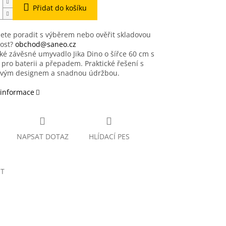
Přidat do košíku
ete poradit s výběrem nebo ověřit skladovou
ost?
obchod@saneo.cz
é závěsné umyvadlo Jika Dino o šířce 60 cm s
pro baterii a přepadem. Praktické řešení s
vým designem a snadnou údržbou.
 informace
NAPSAT DOTAZ
HLÍDACÍ PES
ET