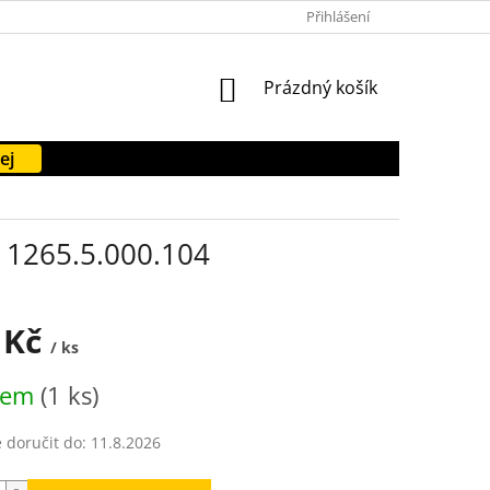
PODMÍNKY OCHRANY OSOBNÍCH ÚDAJŮ
Přihlášení
FORMULÁŘE KE STAŽENÍ
NÁKUPNÍ
Prázdný košík
KOŠÍK
ej
- 1265.5.000.104
 Kč
/ ks
dem
(1 ks)
doručit do:
11.8.2026