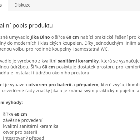
stisknutí kovové...
s
Diskuze
ailní popis produktu
ěsné umyvadlo
Jika Dino
o šířce
60 cm
nabízí praktické řešení pro
ný do moderních i klasických koupelen. Díky jednoduchým liniím 
benou volbu pro rodinné koupelny i samostatná WC.
adlo je vyrobeno z kvalitní
sanitární keramiky
, která se vyznačuj
nou údržbou. Šířka
60 cm
poskytuje dostatek prostoru pro komfor
dňuje instalaci i údržbu okolního prostoru.
el je vybaven
otvorem pro baterii
a
přepadem
, které zvyšují komf
 osvědčené řady značky Jika a je známá svým praktickým pojetím 
ní výhody:
šířka
60 cm
závěsné provedení
kvalitní sanitární keramika
otvor pro baterii
integrovaný přepad