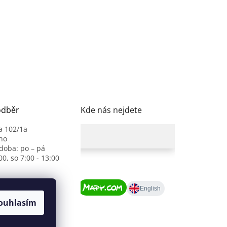
odběr
Kde nás nejdete
a 102/1a
no
 doba: po – pá
00, so 7:00 - 13:00
ouhlasím