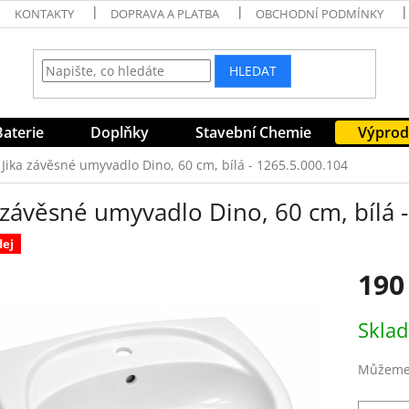
KONTAKTY
DOPRAVA A PLATBA
OBCHODNÍ PODMÍNKY
HLEDAT
Baterie
Doplňky
Stavební Chemie
Výprod
Jika závěsné umyvadlo Dino, 60 cm, bílá - 1265.5.000.104
 závěsné umyvadlo Dino, 60 cm, bílá 
dej
190
Měrná
Skla
cena:
Můžeme 