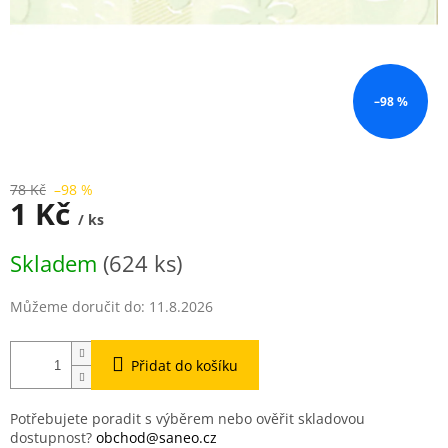
–98 %
78 Kč
–98 %
1 Kč
/ ks
Měrná
Skladem
(624 ks)
cena:
Můžeme doručit do:
11.8.2026
Přidat do košíku
Potřebujete poradit s výběrem nebo ověřit skladovou
dostupnost?
obchod@saneo.cz