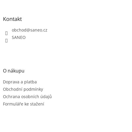
á
p
a
Kontakt
t
obchod
@
saneo.cz
í
SANEO
O nákupu
Doprava a platba
Obchodní podmínky
Ochrana osobních údajů
Formuláře ke stažení