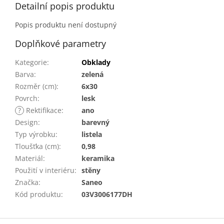
Detailní popis produktu
Popis produktu není dostupný
Doplňkové parametry
Kategorie
:
Obklady
Barva
:
zelená
Rozměr (cm)
:
6x30
Povrch
:
lesk
?
Rektifikace
:
ano
Design
:
barevný
Typ výrobku
:
listela
Tloušťka (cm)
:
0,98
Materiál
:
keramika
Použití v interiéru
:
stěny
Značka
:
Saneo
Kód produktu
:
03V3006177DH
Z