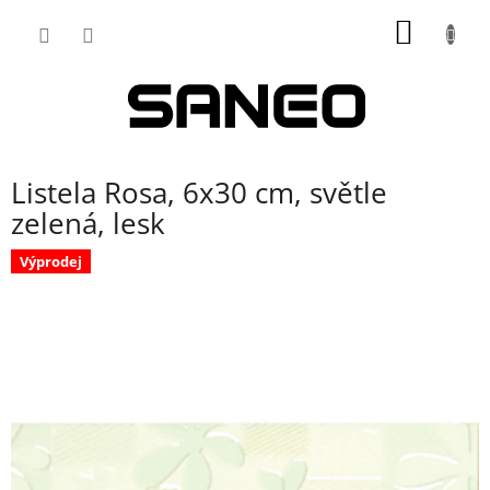
Přejít
NÁKUP
na
obsah
KOŠÍK
Listela Rosa, 6x30 cm, světle
zelená, lesk
Výprodej