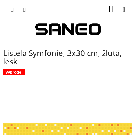
Přejít
NÁKUP
na
obsah
KOŠÍK
Listela Symfonie, 3x30 cm, žlutá,
lesk
Výprodej