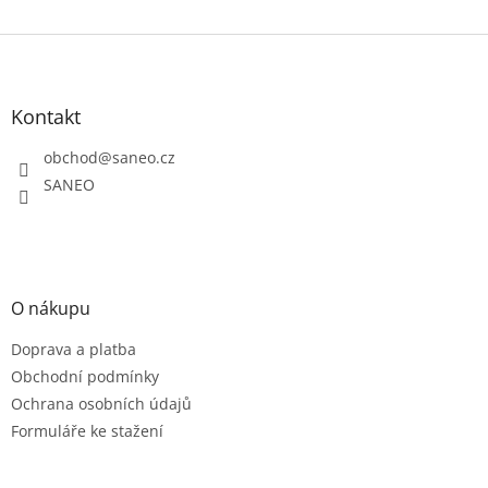
Z
á
p
a
Kontakt
t
obchod
@
saneo.cz
í
SANEO
O nákupu
Doprava a platba
Obchodní podmínky
Ochrana osobních údajů
Formuláře ke stažení