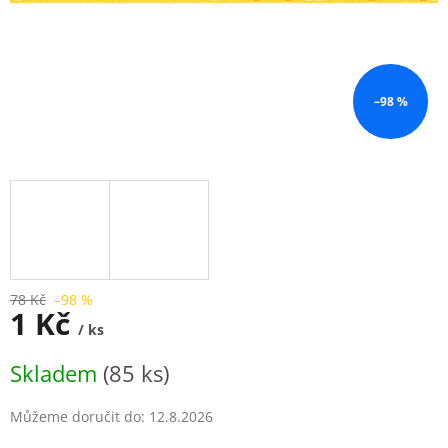
–98 %
78 Kč
–98 %
1 Kč
/ ks
Měrná
Skladem
(85 ks)
cena:
Můžeme doručit do:
12.8.2026