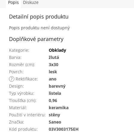
Popis
Diskuze
Detailní popis produktu
Popis produktu není dostupný
Doplňkové parametry
Kategorie
:
Obklady
Barva
:
žlutá
Rozměr (cm)
:
3x30
Povrch
:
lesk
?
Rektifikace
:
ano
Design
:
barevný
Typ výrobku
:
listela
Tloušťka (cm)
:
0,96
Materiál
:
keramika
Použití v interiéru
:
stěny
Značka
:
Saneo
Kód produktu
:
03V3003175EH