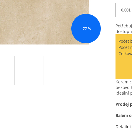
Potřebuj
–77 %
dostupn
Počet 
Počet 
Celkov
Keramic
béžovo-
Ideální 
Prodej 
Balení 
Detailní