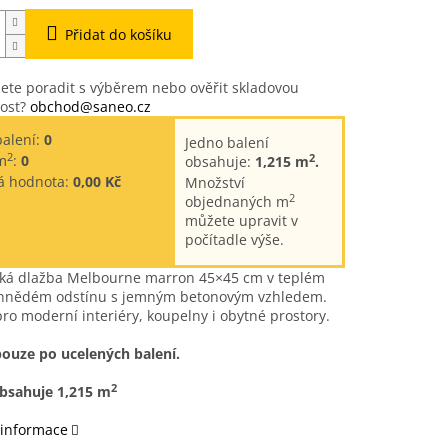
Přidat do košíku
ete poradit s výběrem nebo ověřit skladovou
ost?
obchod@saneo.cz
balení:
0
Jedno balení
2
2
m
:
0
obsahuje:
1,215 m
.
á hodnota:
0,00 Kč
Množství
2
objednaných m
můžete upravit v
počítadle výše.
ká dlažba Melbourne marron 45×45 cm v teplém
hnědém odstínu s jemným betonovým vzhledem.
pro moderní interiéry, koupelny i obytné prostory.
pouze po ucelených balení.
2
obsahuje 1,215 m
 informace