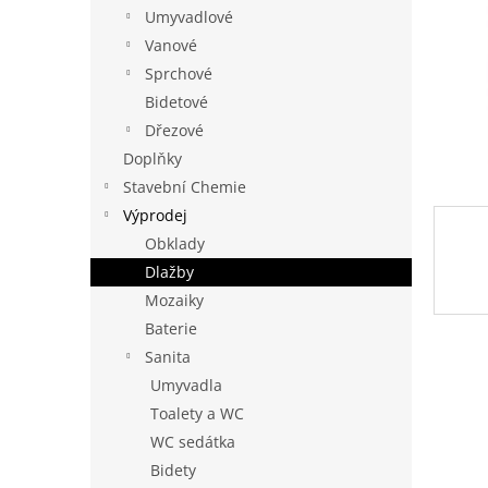
n
Umyvadlové
e
Vanové
l
Sprchové
Bidetové
Dřezové
Doplňky
Stavební Chemie
Výprodej
Obklady
Dlažby
Mozaiky
Baterie
Sanita
Umyvadla
Toalety a WC
WC sedátka
Bidety