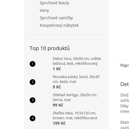
Sprchové kouty
Vany
Sprchové vaničky
Koupelnový nábytek
Top 10 produktů
Dekor Viva, 33x60 cm, světle
béžová, lesk, rektifikovaný
Popi
1 Kč
Mozaika pásky Sand, 30x30
cm, šedá, mat
Det
9 Kč
Dla
Obklad Vertigo, 20x50 cm,
černá, mat
vzhl
99 Kč
Díky
inte
Dlažba Idea, 19,5x120 cm,
brown, mat, rektifikovaná
Matn
199 Kč
zaji