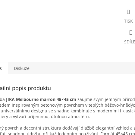
TISK
SDÍL
s
Diskuze
ailní popis produktu
žba
JIKA Melbourne marron 45×45 cm
zaujme svým jemným příro
edem inspirovaným betonovým povrchem v teplých béžovo-hnědýc
 univerzálnímu designu se snadno kombinuje s moderními i klasic
riéry a vytváří příjemnou, útulnou atmosféru.
ý povrch a decentní struktura dodávají dlažbě elegantní vzhled a
šťují snadnou údržbu při každodenním používání. Formát 45×45 cm