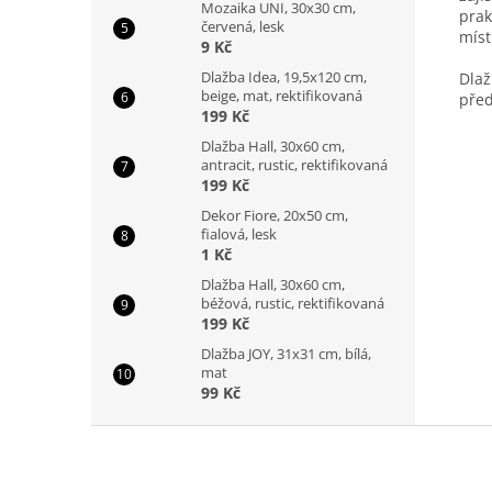
Mozaika UNI, 30x30 cm,
prak
červená, lesk
míst
9 Kč
Dlažba Idea, 19,5x120 cm,
Dlaž
beige, mat, rektifikovaná
před
199 Kč
Dlažba Hall, 30x60 cm,
antracit, rustic, rektifikovaná
199 Kč
Dekor Fiore, 20x50 cm,
fialová, lesk
1 Kč
Dlažba Hall, 30x60 cm,
béžová, rustic, rektifikovaná
199 Kč
Dlažba JOY, 31x31 cm, bílá,
mat
99 Kč
Z
á
p