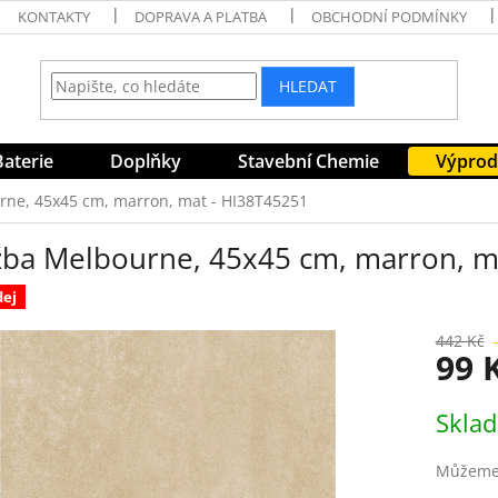
KONTAKTY
DOPRAVA A PLATBA
OBCHODNÍ PODMÍNKY
HLEDAT
Baterie
Doplňky
Stavební Chemie
Výprod
rne, 45x45 cm, marron, mat - HI38T45251
žba Melbourne, 45x45 cm, marron, m
dej
442 Kč
99 
Měrná
Skla
cena:
Můžeme 