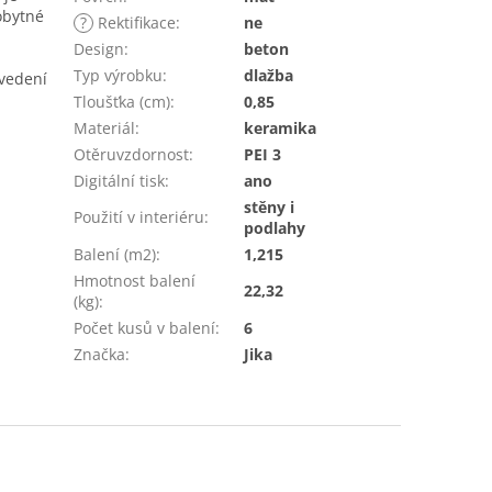
obytné
?
Rektifikace
:
ne
Design
:
beton
Typ výrobku
:
dlažba
vedení
Tloušťka (cm)
:
0,85
Materiál
:
keramika
Otěruvzdornost
:
PEI 3
Digitální tisk
:
ano
stěny i
Použití v interiéru
:
podlahy
Balení (m2)
:
1,215
Hmotnost balení
22,32
(kg)
:
Počet kusů v balení
:
6
Značka
:
Jika