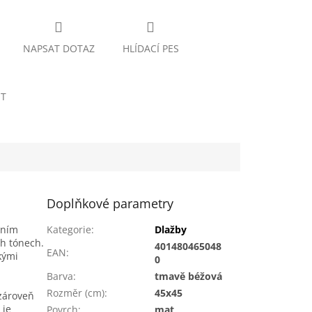
NAPSAT DOTAZ
HLÍDACÍ PES
ET
Doplňkové parametry
dním
Kategorie
:
Dlažby
h tónech.
401480465048
EAN
:
kými
0
Barva
:
tmavě béžová
Rozměr (cm)
:
45x45
 zároveň
 je
Povrch
:
mat