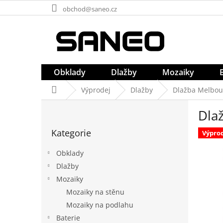
Přejít
obchod@saneo.cz
na
obsah
Obklady
Dlažby
Mozaiky
Domů
Výprodej
Dlažby
Dlažba Melbou
P
Dla
o
Přeskočit
s
Kategorie
kategorie
Výpro
t
r
Obklady
a
Dlažby
n
Mozaiky
n
í
Mozaiky na stěnu
p
Mozaiky na podlahu
a
Baterie