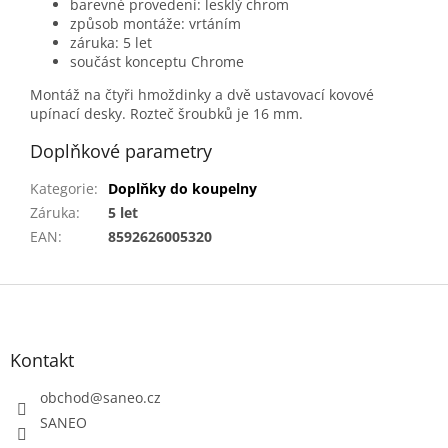
barevné provedení: lesklý chrom
způsob montáže: vrtáním
záruka: 5 let
součást konceptu Chrome
Montáž na čtyři hmoždinky a dvě ustavovací kovové
upínací desky. Rozteč šroubků je 16 mm.
Doplňkové parametry
Kategorie
:
Doplňky do koupelny
Záruka
:
5 let
EAN
:
8592626005320
Z
á
p
a
Kontakt
t
obchod
@
saneo.cz
í
SANEO