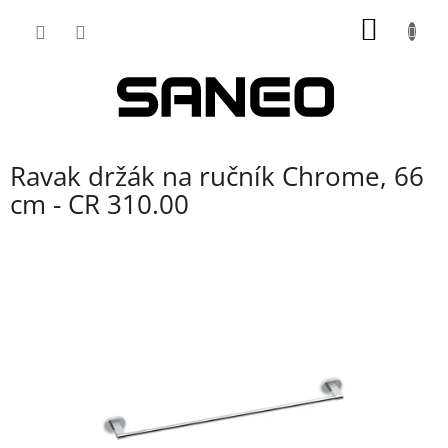
Přejít
NÁKUP
na
obsah
KOŠÍK
Ravak držák na ručník Chrome, 66
cm - CR 310.00