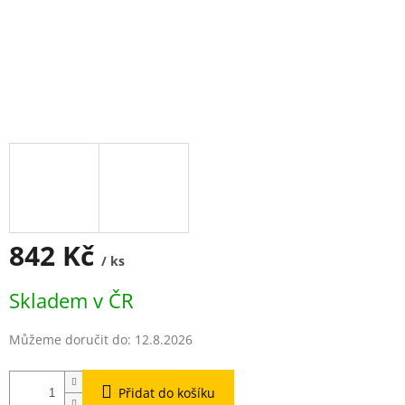
842 Kč
/ ks
Měrná
Skladem v ČR
cena:
Můžeme doručit do:
12.8.2026
Přidat do košíku