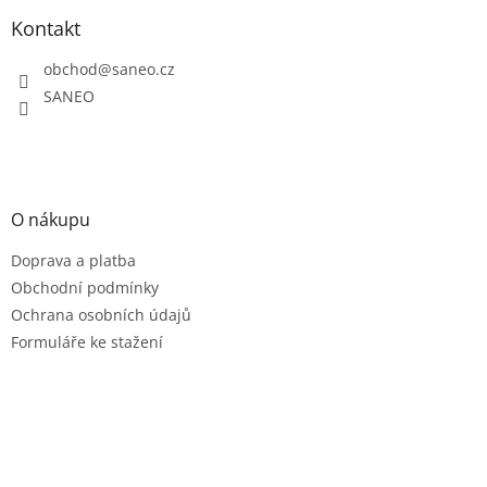
p
a
Kontakt
t
obchod
@
saneo.cz
í
SANEO
O nákupu
Doprava a platba
Obchodní podmínky
Ochrana osobních údajů
Formuláře ke stažení