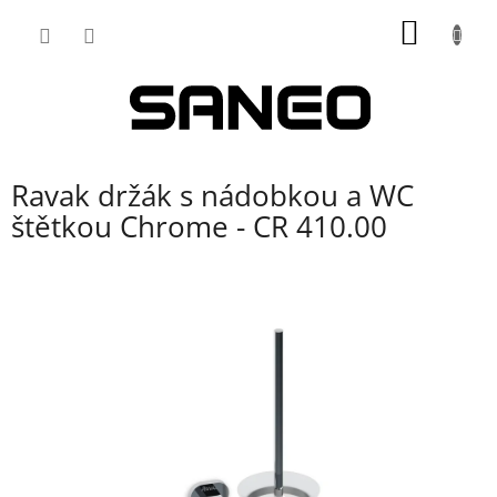
Přejít
NÁKUP
na
obsah
KOŠÍK
Ravak držák s nádobkou a WC
štětkou Chrome - CR 410.00