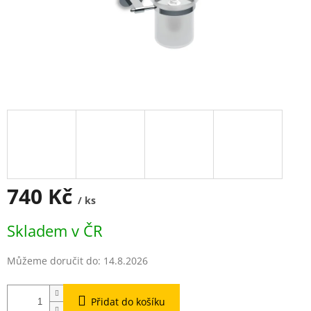
740 Kč
/ ks
Měrná
Skladem v ČR
cena:
Můžeme doručit do:
14.8.2026
Přidat do košíku