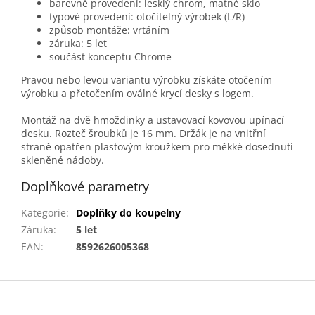
barevné provedení: lesklý chrom, matné sklo
typové provedení: otočitelný výrobek (L/R)
způsob montáže: vrtáním
záruka: 5 let
součást konceptu Chrome
Pravou nebo levou variantu výrobku získáte otočením
výrobku a přetočením oválné krycí desky s logem.
Montáž na dvě hmoždinky a ustavovací kovovou upínací
desku. Rozteč šroubků je 16 mm. Držák je na vnitřní
straně opatřen plastovým kroužkem pro měkké dosednutí
skleněné nádoby.
Doplňkové parametry
Kategorie
:
Doplňky do koupelny
Záruka
:
5 let
EAN
:
8592626005368
Z
á