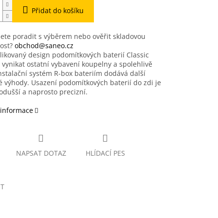
Přidat do košíku
ete poradit s výběrem nebo ověřit skladovou
ost?
obchod@saneo.cz
ikovaný design podomítkových baterií Classic
vynikat ostatní vybavení koupelny a spolehlivě
Instalační systém R-box bateriím dodává další
é výhody. Usazení podomítkových baterií do zdi je
odušší a naprosto precizní.
 informace
NAPSAT DOTAZ
HLÍDACÍ PES
ET