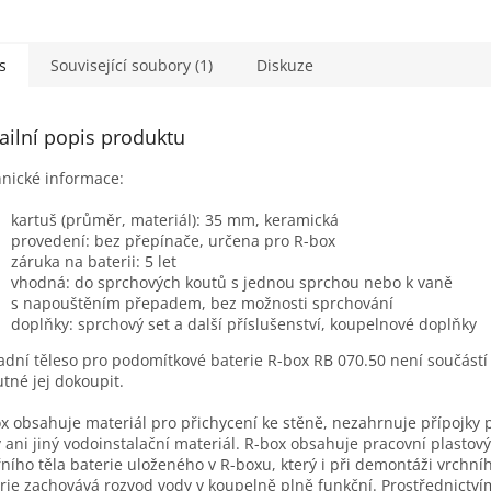
ační těleso snižuje na
um riziko poškození...
s
Související soubory (1)
Diskuze
ailní popis produktu
nické informace:
kartuš (průměr, materiál): 35 mm, keramická
provedení: bez přepínače, určena pro R-box
záruka na baterii: 5 let
vhodná: do sprchových koutů s jednou sprchou nebo k vaně
s napouštěním přepadem, bez možnosti sprchování
doplňky: sprchový set a další příslušenství, koupelnové doplňky
adní těleso pro podomítkové baterie R-box RB 070.50 není součástí 
utné jej dokoupit.
x obsahuje materiál pro přichycení ke stěně, nezahrnuje přípojky 
 ani jiný vodoinstalační materiál. R-box obsahuje pracovní plastový 
řního těla baterie uloženého v R-boxu, který i při demontáži vrchní
rie zachovává rozvod vody v koupelně plně funkční. Prostřednictví