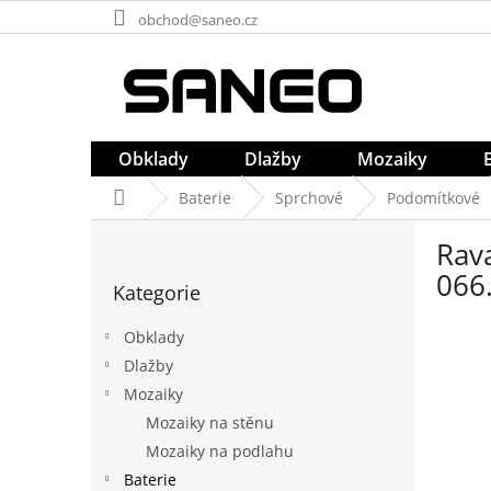
Přejít
obchod@saneo.cz
na
obsah
Obklady
Dlažby
Mozaiky
Domů
Baterie
Sprchové
Podomítkové
P
Rava
o
Přeskočit
s
066
Kategorie
kategorie
t
r
Obklady
a
Dlažby
n
Mozaiky
n
í
Mozaiky na stěnu
p
Mozaiky na podlahu
a
Baterie