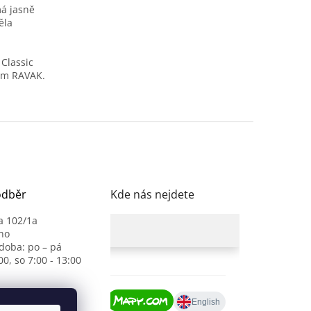
má jasně
ěla
Classic
vím RAVAK.
odběr
Kde nás nejdete
a 102/1a
no
 doba: po – pá
00, so 7:00 - 13:00