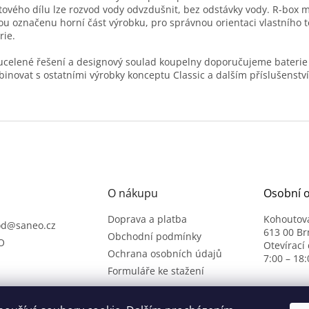
tového dílu lze rozvod vody odvzdušnit, bez odstávky vody. R-box 
ou označenu horní část výrobku, pro správnou orientaci vlastního t
rie.
ucelené řešení a designový soulad koupelny doporučujeme baterie 
inovat s ostatními výrobky konceptu Classic a dalším příslušenst
O nákupu
Osobní 
Doprava a platba
Kohoutov
od
@
saneo.cz
613 00 Br
Obchodní podmínky
O
Otevírací
Ochrana osobních údajů
7:00 – 18:
Formuláře ke stažení