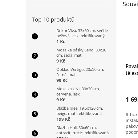
Souvi
Top 10 produktů
Dekor Viva, 33x60 cm, světle
béžová, lesk, rektifikovaný
1 Kč
Mozaika pásky Sand, 30x30
cm, šedá, mat
9 Kč
Ravak
Obklad Vertigo, 20x50 cm,
těle
černá, mat
bater
99 Kč
Mozaika UNI, 30x30 cm,
červená, lesk
1 69
9 Kč
Dlažba Idea, 19,5x120 cm,
beige, mat, rektifikovaná
R-box 
199 Kč
insta
pákov
Dlažba Hall, 30x60 cm,
podom
antracit, rustic, rektifikovaná
který