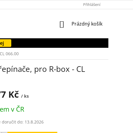
PODMÍNKY OCHRANY OSOBNÍCH ÚDAJŮ
Přihlášení
FORMULÁŘE KE STAŽENÍ
NÁKUPNÍ
Prázdný košík
KOŠÍK
ej
 CL 066.00
řepínače, pro R-box - CL
77 Kč
/ ks
dem v ČR
doručit do:
13.8.2026