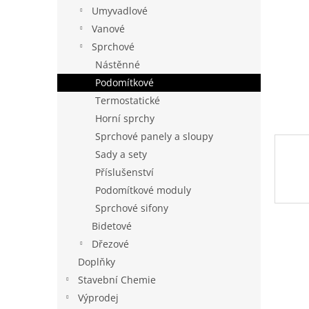
n
Umyvadlové
e
Vanové
l
Sprchové
Nástěnné
Podomítkové
Termostatické
Horní sprchy
Sprchové panely a sloupy
Sady a sety
Příslušenství
Podomítkové moduly
Sprchové sifony
Bidetové
Dřezové
Doplňky
Stavební Chemie
Výprodej