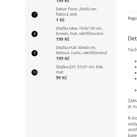
199 Kč
Instal
Dekor Fiore, 20x50 cm,
minim
fialová, lesk
Popi
1 Kč
Dlažba Idea, 19,5x120 cm,
brown, mat, rektifikovaná
Det
199 Kč
Dlažba Hall, 30x60 cm,
Tech
béžová, rustic, rektifikovaná
199 Kč
Dlažba JOY, 31x31 cm, bílá,
mat
99 Kč
Zákl
je n
R-bo
vody
vnit
bate