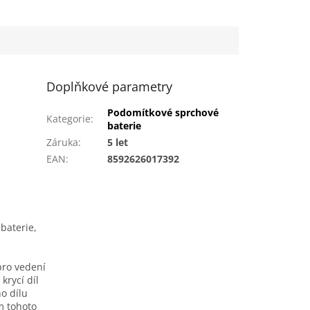
Doplňkové parametry
Podomítkové sprchové
Kategorie
:
baterie
Záruka
:
5 let
EAN
:
8592626017392
baterie,
pro vedení
krycí díl
ho dílu
m tohoto