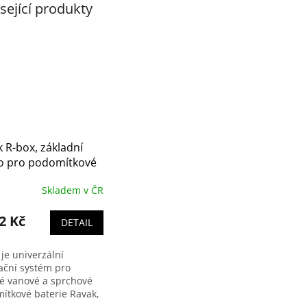
sející produkty
 R-box, základní
so pro podomítkové
ie - RB 070.50
Skladem v ČR
2 Kč
DETAIL
je univerzální
lační systém pro
é vanové a sprchové
ítkové baterie Ravak,
 je zabudován ve zdi.