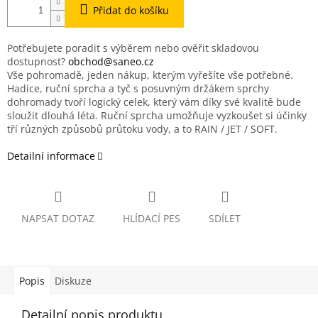
Přidat do košíku
Potřebujete poradit s výběrem nebo ověřit skladovou
dostupnost?
obchod@saneo.cz
Vše pohromadě, jeden nákup, kterým vyřešíte vše potřebné.
Hadice, ruční sprcha a tyč s posuvným držákem sprchy
dohromady tvoří logický celek, který vám díky své kvalitě bude
sloužit dlouhá léta. Ruční sprcha umožňuje vyzkoušet si účinky
tří různých způsobů průtoku vody, a to RAIN / JET / SOFT.
Detailní informace
NAPSAT DOTAZ
HLÍDACÍ PES
SDÍLET
Popis
Diskuze
Detailní popis produktu