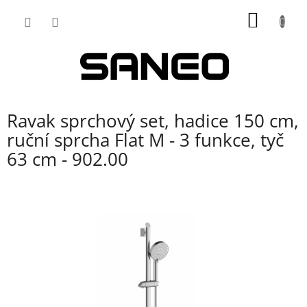
Přejít
NÁKUP
na
obsah
KOŠÍK
Ravak sprchový set, hadice 150 cm,
ruční sprcha Flat M - 3 funkce, tyč
63 cm - 902.00