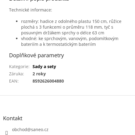
Technické informace:
rozměry: hadice z odolného plastu 150 cm, růžice
plochá s 3 funkcemi o průměru 118 mm, tyč s
posuvným držákem sprchy o délce 63 cm
vhodné: ke sprchovým, vanovým, podomítkovým
bateriím a k termostatickým bateriím
Doplňkové parametry
Kategorie
:
Sady a sety
Záruka
:
2 roky
EAN
:
8592626004880
Z
á
p
a
Kontakt
t
obchod
@
saneo.cz
í