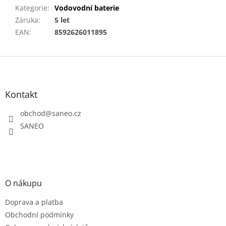
Kategorie
:
Vodovodní baterie
Záruka
:
5 let
EAN
:
8592626011895
Z
á
p
a
Kontakt
t
obchod
@
saneo.cz
í
SANEO
O nákupu
Doprava a platba
Obchodní podmínky