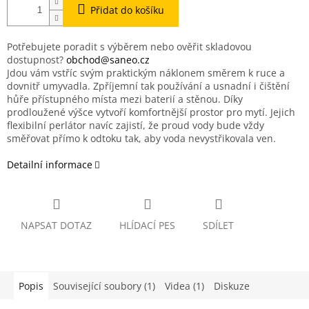
Přidat do košíku
Potřebujete poradit s výběrem nebo ověřit skladovou
dostupnost?
obchod@saneo.cz
Jdou vám vstříc svým praktickým náklonem směrem k ruce a
dovnitř umyvadla. Zpříjemní tak používání a usnadní i čištění
hůře přístupného místa mezi baterií a stěnou. Díky
prodloužené výšce vytvoří komfortnější prostor pro mytí. Jejich
flexibilní perlátor navíc zajistí, že proud vody bude vždy
směřovat přímo k odtoku tak, aby voda nevystřikovala ven.
Detailní informace
NAPSAT DOTAZ
HLÍDACÍ PES
SDÍLET
Popis
Související soubory (1)
Videa (1)
Diskuze