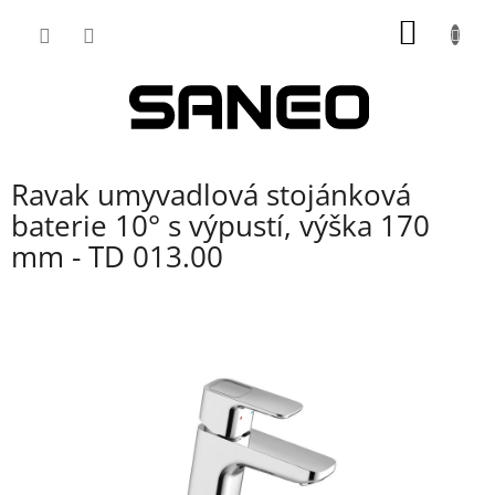
Přejít
NÁKUP
na
obsah
KOŠÍK
Ravak umyvadlová stojánková
baterie 10° s výpustí, výška 170
mm - TD 013.00