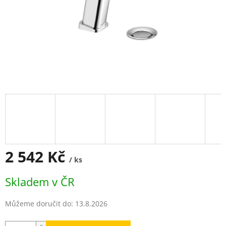
2 542 Kč
/ ks
Měrná
Skladem v ČR
cena:
Můžeme doručit do:
13.8.2026