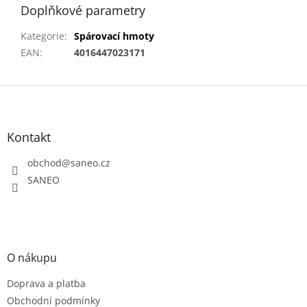
Doplňkové parametry
Kategorie
:
Spárovací hmoty
EAN
:
4016447023171
Z
á
p
a
Kontakt
t
obchod
@
saneo.cz
í
SANEO
O nákupu
Doprava a platba
Obchodní podmínky