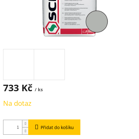
733 Kč
/ ks
Měrná
Na dotaz
cena:
Přidat do košíku