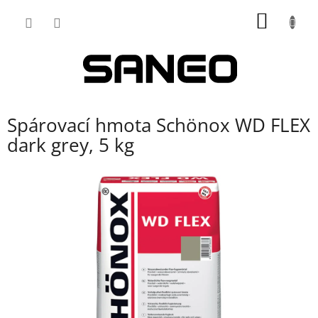
Přejít
NÁKUP
na
obsah
KOŠÍK
Spárovací hmota Schönox WD FLEX
dark grey, 5 kg