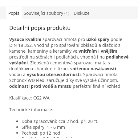
Popis
Související soubory (1)
Diskuze
Detailní popis produktu
Vysoce kvalitní
spárovací hmota pro
úzké spáry
podle
DIN 18 352, vhodná pro spárování obkladů a dlaždic z
kamene, kameniny a keramiky ve
vnitřním
i
vnějším
prostředí na stěnách i podlahách, vhodná i na
podlahové
vytápění
. Zlepšená cementová spárovací malta s
doplňkovou charakteristikou,
sníženou nasákavostí
vodou a
vysokou otěruvzdorností
. Spárovací hmota
Schönox WD Flex zaručuje díky své vysoké účinnosti,
odolnosti proti vodě a mrazu
perfektní finální vzhled.
Klasifikace: CG2 WA
Technické informace:
Doba zpracování: cca 2 hod. při 20 °C
Šířka spáry: 1 - 6 mm
Pochozí: po 12 hod.