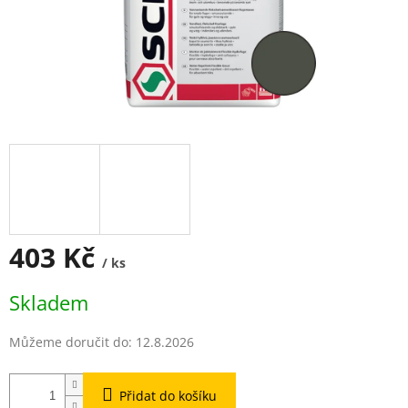
403 Kč
/ ks
Měrná
Skladem
cena:
Můžeme doručit do:
12.8.2026
Přidat do košíku