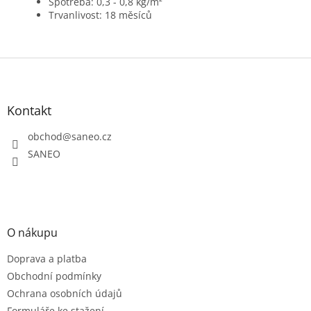
Spotřeba: 0,3 - 0,8 kg/m²
Trvanlivost: 18 měsíců
Z
á
p
a
Kontakt
t
obchod
@
saneo.cz
í
SANEO
O nákupu
Doprava a platba
Obchodní podmínky
Ochrana osobních údajů
Formuláře ke stažení