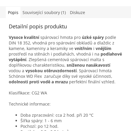
Popis
Související soubory (1)
Diskuze
Detailní popis produktu
Vysoce kvalitní
spárovací hmota pro
úzké spáry
podle
DIN 18 352, vhodná pro spárování obkladů a dlaždic z
kamene, kameniny a keramiky ve
vnitřním
i
vnějším
prostředí na stěnách i podlahách, vhodná i na
podlahové
vytápění
. Zlepšená cementová spárovací malta s
doplňkovou charakteristikou,
sníženou nasákavostí
vodou a
vysokou otěruvzdorností
. Spárovací hmota
Schönox WD Flex zaručuje díky své vysoké účinnosti,
odolnosti proti vodě a mrazu
perfektní finální vzhled.
Klasifikace: CG2 WA
Technické informace:
Doba zpracování: cca 2 hod. při 20 °C
Šířka spáry: 1 - 6 mm
Pochozí: po 12 hod.