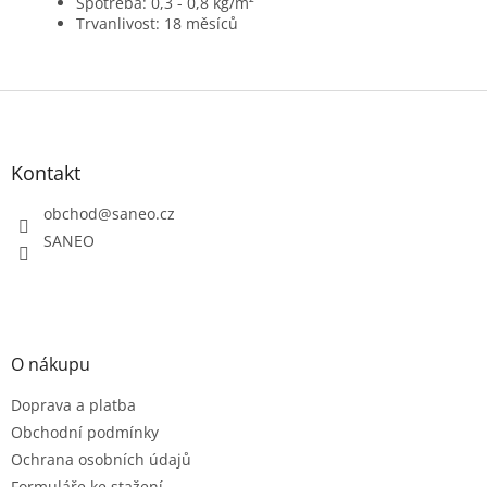
Spotřeba: 0,3 - 0,8 kg/m²
Trvanlivost: 18 měsíců
Z
á
p
a
Kontakt
t
obchod
@
saneo.cz
í
SANEO
O nákupu
Doprava a platba
Obchodní podmínky
Ochrana osobních údajů
Formuláře ke stažení