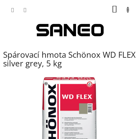
Přejít
NÁKUP
na
obsah
KOŠÍK
Spárovací hmota Schönox WD FLEX
silver grey, 5 kg