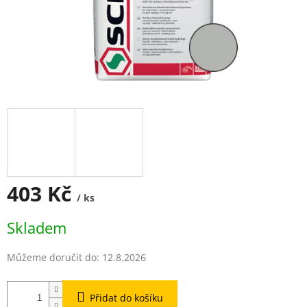
403 Kč
/ ks
Měrná
Skladem
cena:
Můžeme doručit do:
12.8.2026
Přidat do košíku