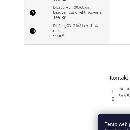
Dlažba Hall, 30x60 cm,
béžová, rustic, rektifikovaná
199 Kč
Dlažba JOY, 31x31 cm, bílá,
mat
99 Kč
Z
á
p
a
t
Kontakt
í
obch
SANE
Tento web 