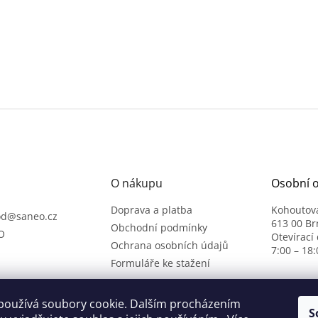
O nákupu
Osobní 
Doprava a platba
Kohoutov
od
@
saneo.cz
613 00 Br
Obchodní podmínky
O
Otevírací
Ochrana osobních údajů
7:00 – 18:
Formuláře ke stažení
používá soubory cookie. Dalším procházením
S