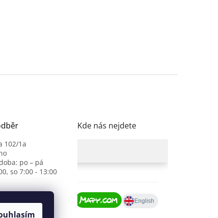
odběr
Kde nás nejdete
a 102/1a
no
 doba: po – pá
00, so 7:00 - 13:00
ouhlasím