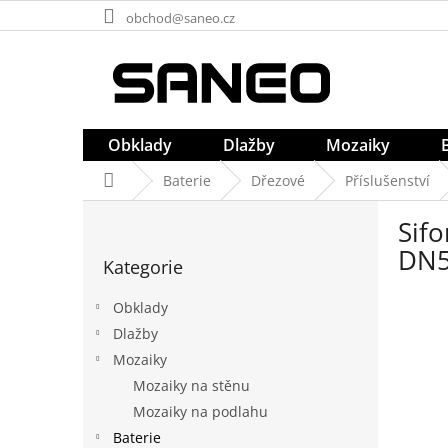
Přejít
obchod@saneo.cz
na
obsah
Obklady
Dlažby
Mozaiky
Domů
Baterie
Dřezové
Příslušenství
P
Sif
o
Přeskočit
s
DN5
Kategorie
kategorie
t
r
Obklady
a
Dlažby
n
Mozaiky
n
í
Mozaiky na stěnu
p
Mozaiky na podlahu
a
Baterie