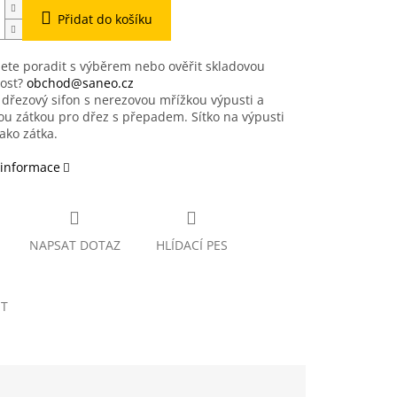
Přidat do košíku
ete poradit s výběrem nebo ověřit skladovou
ost?
obchod@saneo.cz
 dřezový sifon s nerezovou mřížkou výpusti a
u zátkou pro dřez s přepadem. Sítko na výpusti
jako zátka.
 informace
NAPSAT DOTAZ
HLÍDACÍ PES
ET