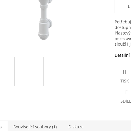
Potřebuj
dostupn
Plastový
nerezovo
slouží i 
Detailní
TISK
SDÍL
s
Související soubory (1)
Diskuze