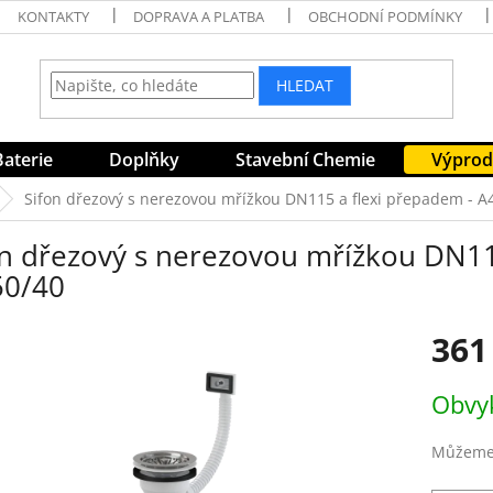
KONTAKTY
DOPRAVA A PLATBA
OBCHODNÍ PODMÍNKY
HLEDAT
Baterie
Doplňky
Stavební Chemie
Výprod
Sifon dřezový s nerezovou mřížkou DN115 a flexi přepadem - 
on dřezový s nerezovou mřížkou DN11
0/40
361
Měrná
Obvyk
cena:
Můžeme 