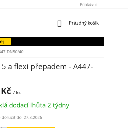
PODMÍNKY OCHRANY OSOBNÍCH ÚDAJŮ
Přihlášení
FORMULÁŘE KE STAŽENÍ
NÁKUPNÍ
Prázdný košík
KOŠÍK
ej
A447-DN50/40
5 a flexi přepadem - A447-
 Kč
/ ks
lá dodací lhůta 2 týdny
doručit do:
27.8.2026