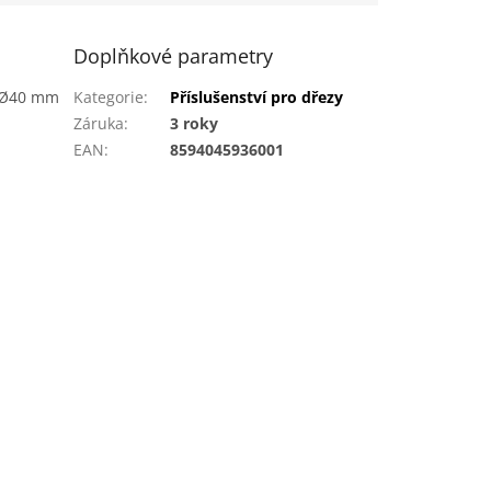
Doplňkové parametry
o Ø40 mm
Kategorie
:
Příslušenství pro dřezy
Záruka
:
3 roky
EAN
:
8594045936001