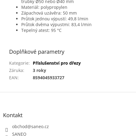
trubky Ø50 nebo Ø40 mm
Materiál: polypropylen
Zápachová uzávěra: 50 mm
Průtok jednou výpustí: 49,8 l/min
Průtok dvěma výpustmi: 83,4 l/min
Tepelný atest: 95 °C
Doplňkové parametry
Kategorie
:
Příslušenství pro dřezy
Záruka
:
3 roky
EAN
:
8594045933727
Z
á
p
a
Kontakt
t
obchod
@
saneo.cz
í
SANEO