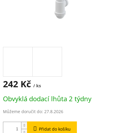
242 Kč
/ ks
Měrná
Obvyklá dodací lhůta 2 týdny
cena:
Můžeme doručit do:
27.8.2026
Přidat do košíku