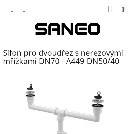
Přejít
NÁKUP
na
obsah
KOŠÍK
Sifon pro dvoudřez s nerezovými
mřížkami DN70 - A449-DN50/40