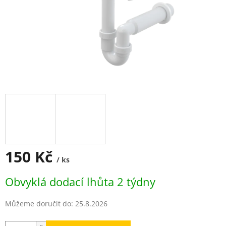
150 Kč
/ ks
Měrná
Obvyklá dodací lhůta 2 týdny
cena:
Můžeme doručit do:
25.8.2026