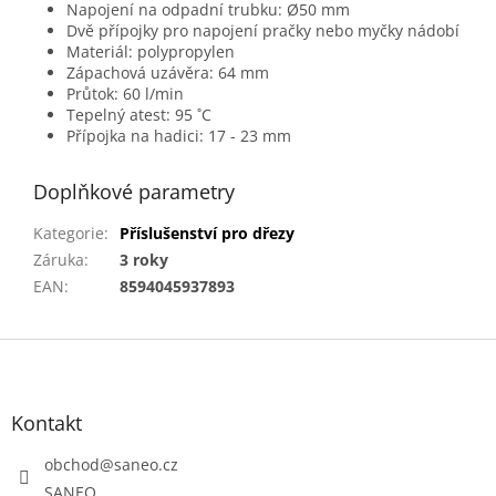
Napojení na odpadní trubku: Ø50 mm
Dvě přípojky pro napojení pračky nebo myčky nádobí
Materiál: polypropylen
Zápachová uzávěra: 64 mm
Průtok: 60 l/min
Tepelný atest: 95 ˚C
Přípojka na hadici: 17 - 23 mm
Doplňkové parametry
Kategorie
:
Příslušenství pro dřezy
Záruka
:
3 roky
EAN
:
8594045937893
Z
á
p
a
Kontakt
t
obchod
@
saneo.cz
í
SANEO