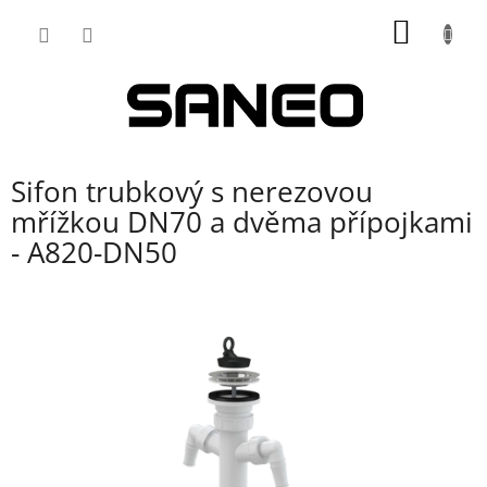
Přejít
NÁKUP
na
obsah
KOŠÍK
Sifon trubkový s nerezovou
mřížkou DN70 a dvěma přípojkami
- A820-DN50