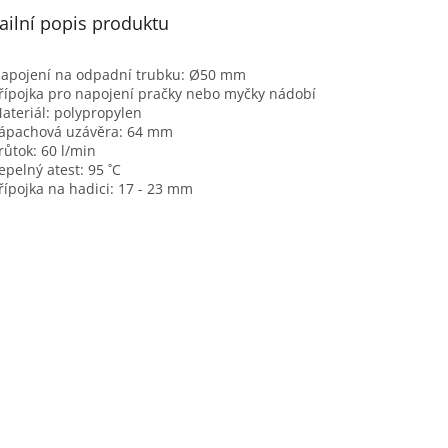
ailní popis produktu
apojení na odpadní trubku: Ø50 mm
řípojka pro napojení pračky nebo myčky nádobí
ateriál: polypropylen
ápachová uzávěra: 64 mm
růtok: 60 l/min
epelný atest: 95 ˚C
řípojka na hadici: 17 - 23 mm