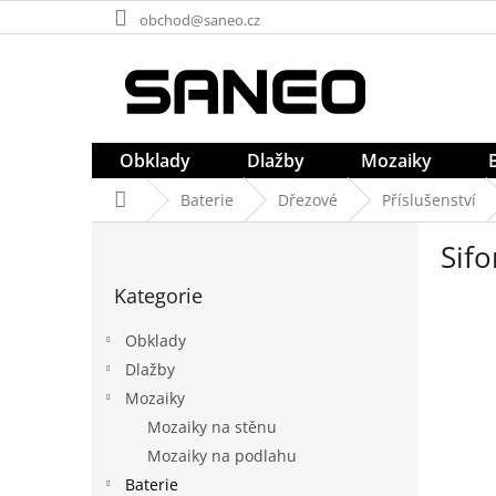
Přejít
obchod@saneo.cz
na
obsah
Obklady
Dlažby
Mozaiky
Domů
Baterie
Dřezové
Příslušenství
P
Sifo
o
Přeskočit
s
Kategorie
kategorie
t
r
Obklady
a
Dlažby
n
Mozaiky
n
í
Mozaiky na stěnu
p
Mozaiky na podlahu
a
Baterie