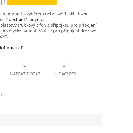
ete poradit s výběrem nebo ověřit skladovou
ost?
obchod@saneo.cz
plastový trubkový sifon s přípojkou pro připojení
ebo myčky nádobí. Matice pro připojení dřezové
6/4".
 informace
NAPSAT DOTAZ
HLÍDACÍ PES
ET