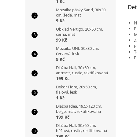
1 Kč
Det
Mozaika pásky Sand, 30x30
cm, šedá, mat
9 Kč
N
P
Obklad Vertigo, 20x50 cm,
M
černá, mat
99 Kč
Z
P
Mozaika UNI, 30x30 cm,
T
červená, lesk
P
9 Kč
Dlažba Hall, 30x60 cm,
antracit, rustic, rektifikovaná
199 Kč
Dekor Fiore, 20x50 cm,
fialová, lesk
1 Kč
Dlažba Idea, 19,5x120 cm,
beige, mat, rektifikovaná
199 Kč
Dlažba Hall, 30x60 cm,
béžová, rustic, rektifikovaná
199 Kč