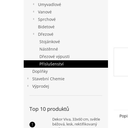
n
Umyvadlové
e
Vanové
l
Sprchové
Bidetové
Dřezové
Stojánkové
Nástěnné
Dřezové výpusti
Příslušenství
Doplňky
Stavební Chemie
Výprodej
Top 10 produktů
Popi
Dekor Viva, 33x60 cm, světle
béžová, lesk, rektifikovaný