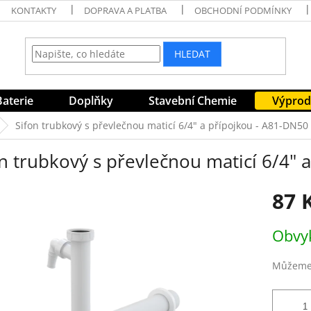
KONTAKTY
DOPRAVA A PLATBA
OBCHODNÍ PODMÍNKY
HLEDAT
Baterie
Doplňky
Stavební Chemie
Výprod
Sifon trubkový s převlečnou maticí 6/4" a přípojkou - A81-DN50
n trubkový s převlečnou maticí 6/4" 
87 
Měrná
Obvyk
cena:
Můžeme 