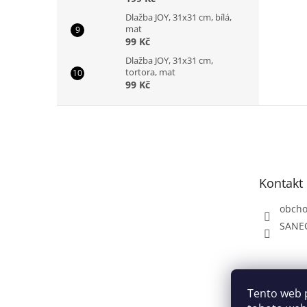
Dlažba JOY, 31x31 cm, bílá,
mat
99 Kč
Dlažba JOY, 31x31 cm,
tortora, mat
99 Kč
Z
á
p
a
t
Kontakt
í
obch
SANE
Tento web 