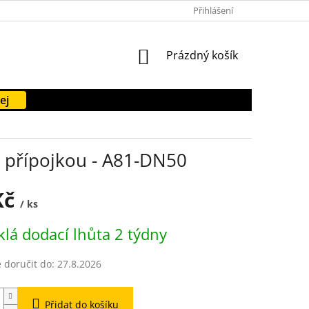
PODMÍNKY OCHRANY OSOBNÍCH ÚDAJŮ
Přihlášení
FORMULÁŘE KE STAŽENÍ
NÁKUPNÍ
Prázdný košík
KOŠÍK
ej
a přípojkou - A81-DN50
Kč
/ ks
lá dodací lhůta 2 týdny
doručit do:
27.8.2026
Přidat do košíku