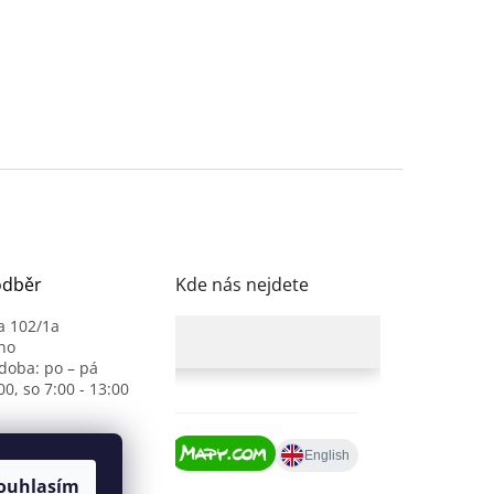
odběr
Kde nás nejdete
a 102/1a
no
 doba: po – pá
00, so 7:00 - 13:00
ouhlasím