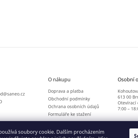
O nákupu
Osobní 
Doprava a platba
Kohoutov
od
@
saneo.cz
613 00 Br
Obchodní podmínky
O
Otevírací
Ochrana osobních údajů
7:00 – 18:
Formuláře ke stažení
používá soubory cookie. Dalším procházením
S