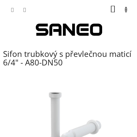
Přejít
NÁKUP
na
obsah
KOŠÍK
Sifon trubkový s převlečnou maticí
6/4" - A80-DN50