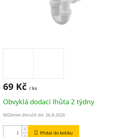
69 Kč
/ ks
Měrná
Obvyklá dodací lhůta 2 týdny
cena:
Můžeme doručit do:
26.8.2026
Přidat do košíku