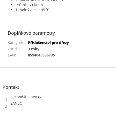
Průtok: 60 l/min
Tepelný atest: 95 ˚C
Doplňkové parametry
Kategorie
:
Příslušenství pro dřezy
Záruka
:
3 roky
EAN
:
8594045936735
Z
á
p
a
Kontakt
t
obchod
@
saneo.cz
í
SANEO