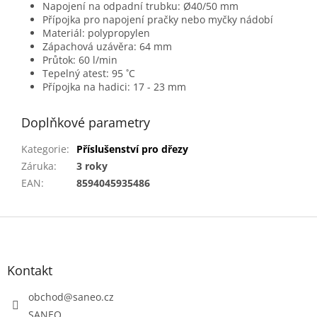
Napojení na odpadní trubku: Ø40/50 mm
Přípojka pro napojení pračky nebo myčky nádobí
Materiál: polypropylen
Zápachová uzávěra: 64 mm
Průtok: 60 l/min
Tepelný atest: 95 ˚C
Přípojka na hadici: 17 - 23 mm
Doplňkové parametry
Kategorie
:
Příslušenství pro dřezy
Záruka
:
3 roky
EAN
:
8594045935486
Z
á
p
a
Kontakt
t
obchod
@
saneo.cz
í
SANEO