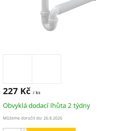
227 Kč
/ ks
Měrná
Obvyklá dodací lhůta 2 týdny
cena:
Můžeme doručit do:
26.8.2026