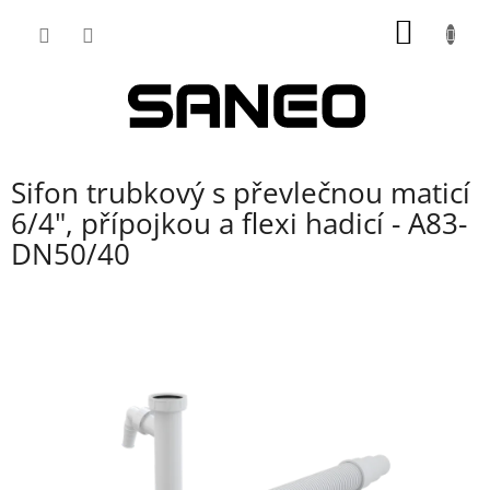
Přejít
NÁKUP
na
obsah
KOŠÍK
Sifon trubkový s převlečnou maticí
6/4", přípojkou a flexi hadicí - A83-
DN50/40