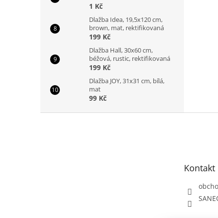
1 Kč
Dlažba Idea, 19,5x120 cm,
brown, mat, rektifikovaná
199 Kč
Dlažba Hall, 30x60 cm,
béžová, rustic, rektifikovaná
199 Kč
Dlažba JOY, 31x31 cm, bílá,
mat
99 Kč
Z
á
p
a
t
Kontakt
í
obch
SANE