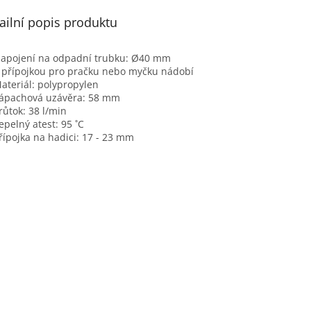
ailní popis produktu
apojení na odpadní trubku: Ø40 mm
 přípojkou pro pračku nebo myčku nádobí
ateriál: polypropylen
ápachová uzávěra: 58 mm
růtok: 38 l/min
epelný atest: 95 ˚C
řípojka na hadici: 17 - 23 mm