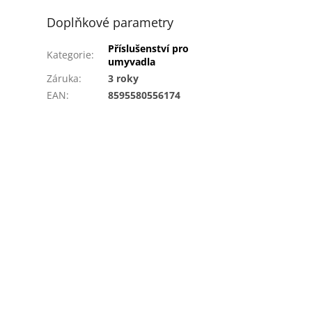
Doplňkové parametry
Příslušenství pro
Kategorie
:
umyvadla
Záruka
:
3 roky
EAN
:
8595580556174