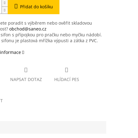
Přidat do košíku
ete poradit s výběrem nebo ověřit skladovou
ost?
obchod@saneo.cz
 sifon s přípojkou pro pračku nebo myčku nádobí.
 sifonu je plastová mřížka výpusti a zátka z PVC.
 informace
NAPSAT DOTAZ
HLÍDACÍ PES
ET