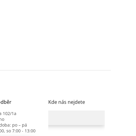
odběr
Kde nás nejdete
a 102/1a
no
 doba: po – pá
00, so 7:00 - 13:00