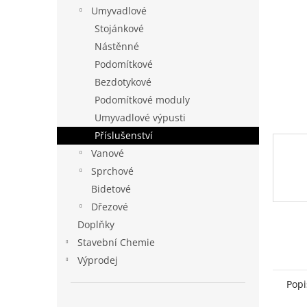
n
Umyvadlové
e
Stojánkové
l
Nástěnné
Podomítkové
Bezdotykové
Podomítkové moduly
Umyvadlové výpusti
Příslušenství
Vanové
Sprchové
Bidetové
Dřezové
Doplňky
Stavební Chemie
Výprodej
Popi