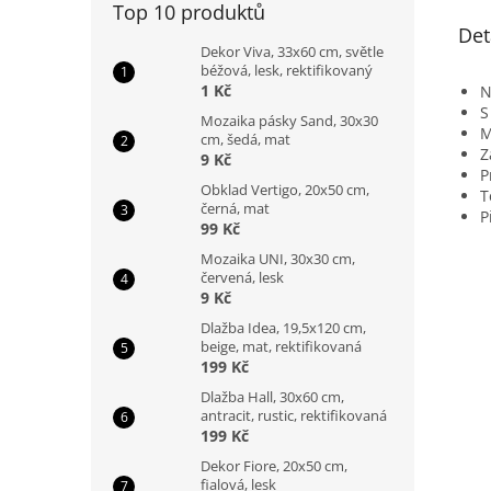
Top 10 produktů
Det
Dekor Viva, 33x60 cm, světle
béžová, lesk, rektifikovaný
1 Kč
N
S
Mozaika pásky Sand, 30x30
M
cm, šedá, mat
Z
9 Kč
P
Obklad Vertigo, 20x50 cm,
T
černá, mat
P
99 Kč
Mozaika UNI, 30x30 cm,
červená, lesk
9 Kč
Dlažba Idea, 19,5x120 cm,
beige, mat, rektifikovaná
199 Kč
Dlažba Hall, 30x60 cm,
antracit, rustic, rektifikovaná
199 Kč
Dekor Fiore, 20x50 cm,
fialová, lesk