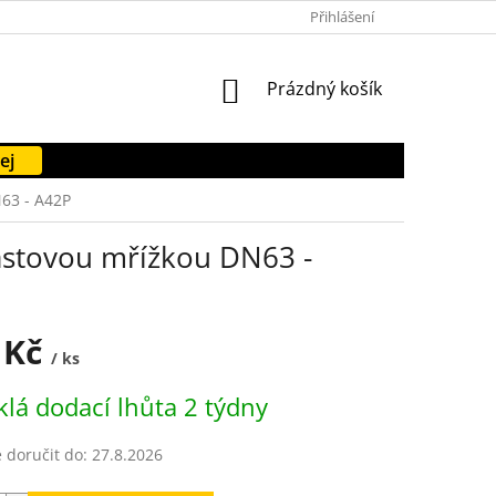
PODMÍNKY OCHRANY OSOBNÍCH ÚDAJŮ
Přihlášení
FORMULÁŘE KE STAŽENÍ
NÁKUPNÍ
Prázdný košík
KOŠÍK
ej
63 - A42P
astovou mřížkou DN63 -
 Kč
/ ks
lá dodací lhůta 2 týdny
doručit do:
27.8.2026