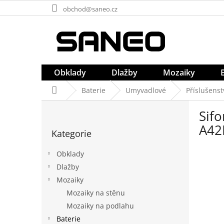
Přejít
obchod@saneo.cz
na
obsah
Obklady
Dlažby
Mozaiky
Domů
Baterie
Umyvadlové
Příslušenst
P
Sif
o
Přeskočit
s
A42
Kategorie
kategorie
t
r
Obklady
a
Dlažby
n
Mozaiky
n
í
Mozaiky na stěnu
p
Mozaiky na podlahu
a
Baterie