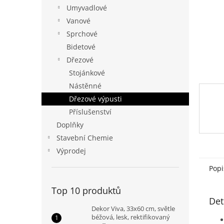
n
Umyvadlové
e
Vanové
l
Sprchové
Bidetové
Dřezové
Stojánkové
Nástěnné
Dřezové výpusti
Příslušenství
Doplňky
Stavební Chemie
Výprodej
Popi
Top 10 produktů
Det
Dekor Viva, 33x60 cm, světle
béžová, lesk, rektifikovaný