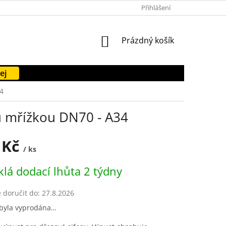
PODMÍNKY OCHRANY OSOBNÍCH ÚDAJŮ
Přihlášení
FORMULÁŘE KE STAŽENÍ
NÁKUPNÍ
Prázdný košík
KOŠÍK
ej
4
u mřížkou DN70 - A34
 Kč
/ ks
lá dodací lhůta 2 týdny
doručit do:
27.8.2026
 byla vyprodána…