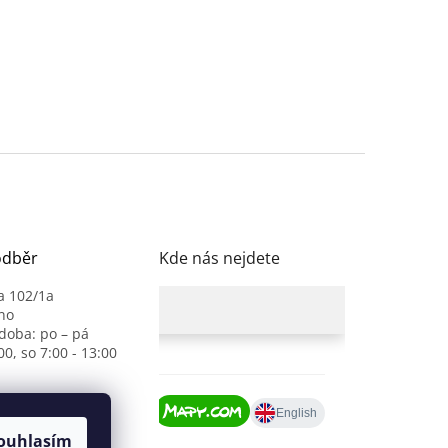
odběr
Kde nás nejdete
a 102/1a
no
 doba: po – pá
00, so 7:00 - 13:00
ouhlasím