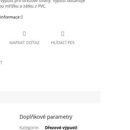
výpust pro dřezové sifony. Výpust obsahuje
u mřížku a zátku z PVC.
 informace
NAPSAT DOTAZ
HLÍDACÍ PES
ET
Doplňkové parametry
Kategorie
:
Dřezové výpusti