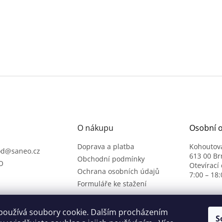
O nákupu
Osobní 
Doprava a platba
Kohoutov
od
@
saneo.cz
613 00 Br
Obchodní podmínky
O
Otevírací
Ochrana osobních údajů
7:00 – 18:
Formuláře ke stažení
používá soubory cookie. Dalším procházením
S