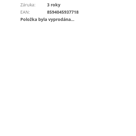
Záruka
:
3 roky
EAN
:
8594045937718
Položka byla vyprodána…