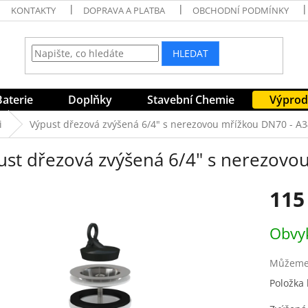
KONTAKTY
DOPRAVA A PLATBA
OBCHODNÍ PODMÍNKY
HLEDAT
Baterie
Doplňky
Stavební Chemie
Výprod
i
Výpust dřezová zvýšená 6/4" s nerezovou mřížkou DN70 - A3
ust dřezová zvýšená 6/4" s nerezovo
115
Měrná
Obvyk
cena:
Můžeme 
Položka