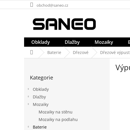
Přejít
obchod@saneo.cz
na
obsah
Obklady
Dlažby
Mozaiky
Domů
Baterie
Dřezové
Dřezové výpust
P
Výp
o
Přeskočit
s
Kategorie
kategorie
t
r
Obklady
a
Dlažby
n
Mozaiky
n
í
Mozaiky na stěnu
p
Mozaiky na podlahu
a
Baterie