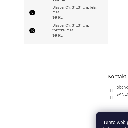
Dlažba JOY, 31x31 cm, bílá,
mat
99 Kč
Dlažba JOY, 31x31 cm,
tortora, mat
99 Kč
Z
á
p
a
t
Kontakt
í
obch
SANE
Tento web 