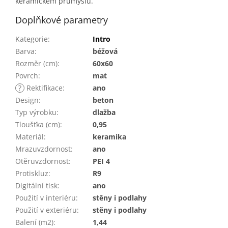
keramickém průmyslu.
Doplňkové parametry
Kategorie
:
Intro
Barva
:
béžová
Rozměr (cm)
:
60x60
Povrch
:
mat
?
Rektifikace
:
ano
Design
:
beton
Typ výrobku
:
dlažba
Tloušťka (cm)
:
0,95
Materiál
:
keramika
Mrazuvzdornost
:
ano
Otěruvzdornost
:
PEI 4
Protiskluz
:
R9
Digitální tisk
:
ano
Použití v interiéru
:
stěny i podlahy
Použití v exteriéru
:
stěny i podlahy
Balení (m2)
:
1,44