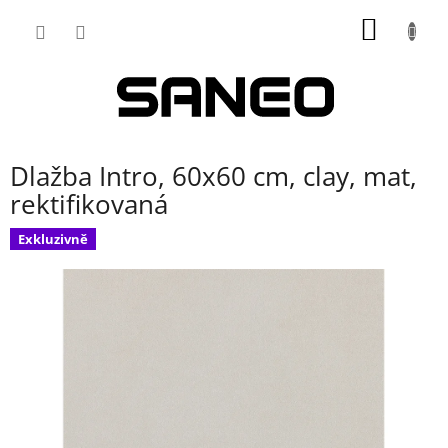
Přejít
NÁKUP
na
obsah
KOŠÍK
Dlažba Intro, 60x60 cm, clay, mat,
rektifikovaná
Exkluzivně