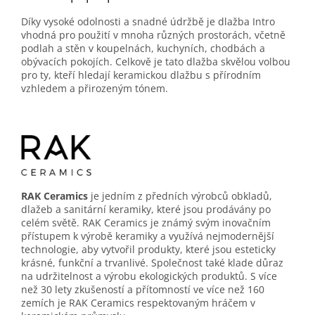
Díky vysoké odolnosti a snadné údržbě je dlažba Intro
vhodná pro použití v mnoha různých prostorách, včetně
podlah a stěn v koupelnách, kuchyních, chodbách a
obývacích pokojích. Celkově je tato dlažba skvělou volbou
pro ty, kteří hledají keramickou dlažbu s přírodním
vzhledem a přirozeným tónem.
RAK Ceramics
je jedním z předních výrobců obkladů,
dlažeb a sanitární keramiky, které jsou prodávány po
celém světě. RAK Ceramics je známý svým inovačním
přístupem k výrobě keramiky a využívá nejmodernější
technologie, aby vytvořil produkty, které jsou esteticky
krásné, funkční a trvanlivé. Společnost také klade důraz
na udržitelnost a výrobu ekologických produktů. S více
než 30 lety zkušeností a přítomností ve více než 160
zemích je RAK Ceramics respektovaným hráčem v