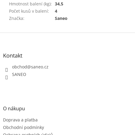
Hmotnost balení (kg)
:
34,5
Počet kusů v balení
:
4
Značka
:
Saneo
Z
á
p
a
Kontakt
t
obchod
@
saneo.cz
í
SANEO
O nákupu
Doprava a platba
Obchodní podmínky
Ochrana osobních údajů