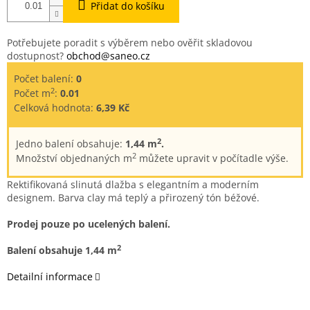
Přidat do košíku
Potřebujete poradit s výběrem nebo ověřit skladovou
dostupnost?
obchod@saneo.cz
Počet balení:
0
2
Počet m
:
0.01
Celková hodnota:
6,39 Kč
2
Jedno balení obsahuje:
1,44 m
.
2
Množství objednaných m
můžete upravit v počítadle výše.
Rektifikovaná slinutá dlažba
s elegantním a moderním
designem.
Barva clay má teplý a přirozený tón béžové.
Prodej pouze po ucelených balení.
2
Balení obsahuje 1,44 m
Detailní informace