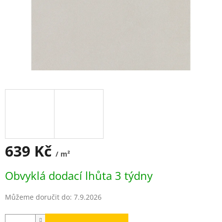
639 Kč
/ m²
Měrná
Obvyklá dodací lhůta 3 týdny
cena:
Můžeme doručit do:
7.9.2026