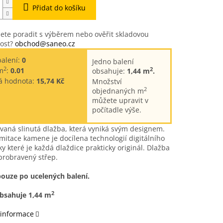
Přidat do košíku
ete poradit s výběrem nebo ověřit skladovou
ost?
obchod@saneo.cz
balení:
0
Jedno balení
2
2
m
:
0.01
obsahuje:
1,44 m
.
á hodnota:
15,74 Kč
Množství
2
objednaných m
můžete upravit v
počítadle výše.
ovaná slinutá dlažba, která vyniká svým designem.
mitace kamene je docílena technologií digitálního
íky které je každá dlaždice prakticky originál. Dlažba
probravený střep.
pouze po ucelených balení.
2
obsahuje 1,44 m
 informace