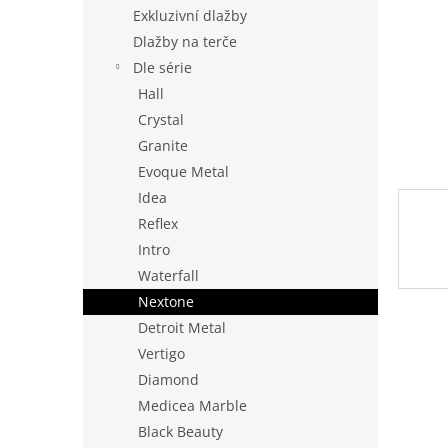
n
Exkluzivní dlažby
e
Dlažby na terče
l
Dle série
Hall
Crystal
Granite
Evoque Metal
Idea
Reflex
Intro
Waterfall
Nextone
Detroit Metal
Vertigo
Diamond
Medicea Marble
Black Beauty