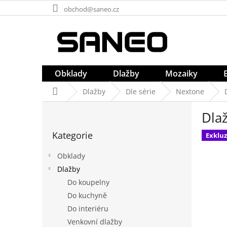
Přejít
obchod@saneo.cz
na
obsah
Obklady
Dlažby
Mozaiky
Domů
Dlažby
Dle série
Nextone
P
Dla
o
Přeskočit
s
Kategorie
kategorie
Exkluz
t
r
Obklady
a
Dlažby
n
Do koupelny
n
í
Do kuchyně
p
Do interiéru
a
Venkovní dlažby