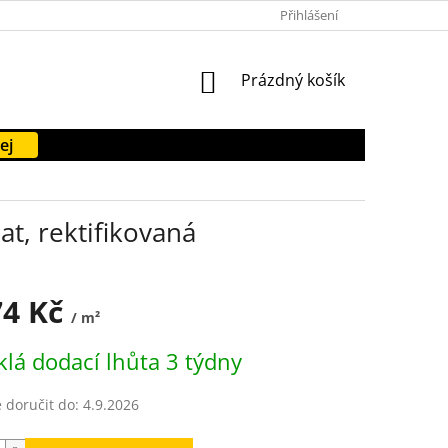
PODMÍNKY OCHRANY OSOBNÍCH ÚDAJŮ
Přihlášení
FORMULÁŘE KE STAŽENÍ
NÁKUPNÍ
Prázdný košík
KOŠÍK
ej
t, rektifikovaná
74 Kč
/ m²
lá dodací lhůta 3 týdny
doručit do:
4.9.2026