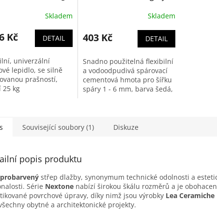
kg
Skladem
Skladem
6 Kč
403 Kč
DETAIL
DETAIL
ilní, univerzální
Snadno použitelná flexibilní
vé lepidlo, se silně
a vodoodpudivá spárovací
ovanou prašností,
cementová hmota pro šířku
í 25 kg
spáry 1 - 6 mm, barva šedá,
balení 5 kg.
s
Související soubory (1)
Diskuze
ailní popis produktu
oprobarvený
střep dlažby, synonymum technické odolnosti a esteti
nalosti. Série
Nextone
nabízí širokou škálu rozměrů a je obohacen
stikované povrchové úpravy, díky nimž jsou výrobky
Lea Ceramiche
všechny obytné a architektonické projekty.