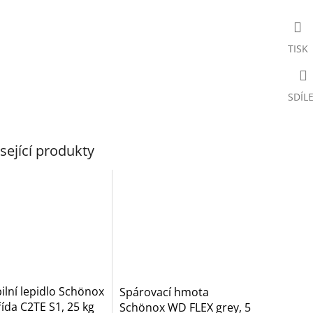
TISK
SDÍL
sející produkty
bilní lepidlo Schönox
Spárovací hmota
řída C2TE S1, 25 kg
Schönox WD FLEX grey, 5