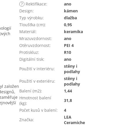
?
Rektifikace
:
ano
Design
:
kámen
Typ výrobku
:
dlažba
Tloušťka (cm)
:
0,95
ologií
Materiál
:
keramika
hových
Mrazuvzdornost
:
ano
Otěruvzdornost
:
PEI 4
Protiskluz
:
R10
Digitální tisk
:
ano
stěny i
Použití v interiéru
:
podlahy
stěny i
Použití v exteriéru
:
podlahy
yl založen
Balení (m2)
:
1,44
designů,
 zaměřuje
Hmotnost balení
31,8
ejnovější
(kg)
:
Počet kusů v balení
:
4
LEA
Značka
:
Ceramiche