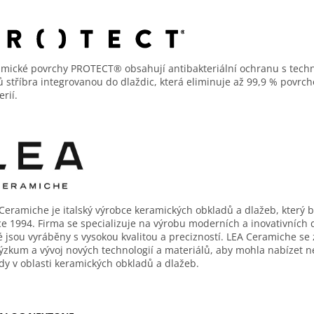
mické povrchy PROTECT® obsahují antibakteriální ochranu s techn
ů stříbra integrovanou do dlaždic, která eliminuje až 99,9 % povrc
erií.
Ceramiche je italský výrobce keramických obkladů a dlažeb, který b
ce 1994. Firma se specializuje na výrobu moderních a inovativních 
é jsou vyráběny s vysokou kvalitou a precizností. LEA Ceramiche se
ýzkum a vývoj nových technologií a materiálů, aby mohla nabízet n
dy v oblasti keramických obkladů a dlažeb.