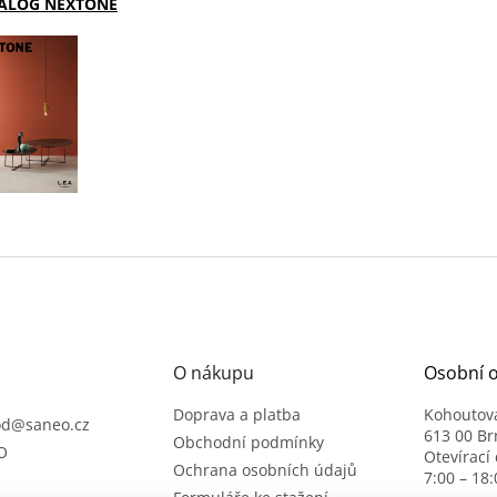
ALOG NEXTONE
O nákupu
Osobní 
Doprava a platba
Kohoutov
od
@
saneo.cz
613 00 Br
Obchodní podmínky
O
Otevírací
Ochrana osobních údajů
7:00 – 18: