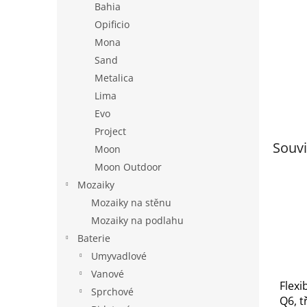
Bahia
Opificio
Mona
Sand
Metalica
Lima
Evo
Project
Souvi
Moon
Moon Outdoor
Mozaiky
Mozaiky na stěnu
Mozaiky na podlahu
Baterie
Umyvadlové
Vanové
Flexi
Sprchové
Q6, t