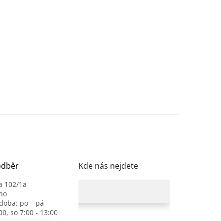
odběr
Kde nás nejdete
a 102/1a
no
 doba: po – pá
00, so 7:00 - 13:00