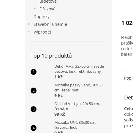
Bidetové
Dřezové
Doplňky
1 02
Stavební Chemie
Výprodej
Flexib
práško
reduk
balen
Top 10 produktů
Dekor Viva, 33x60 cm, světle
béžová, lesk, rektifikovaný
1 Kč
Popi
Mozaika pásky Sand, 30x30
cm, šedá, mat
9 Kč
Det
Obklad Vertigo, 20x50 cm,
Cel
černá, mat
doko
99 Kč
sofi
Mozaika UNI, 30x30 cm,
pro 
červená, lesk
9 Kč