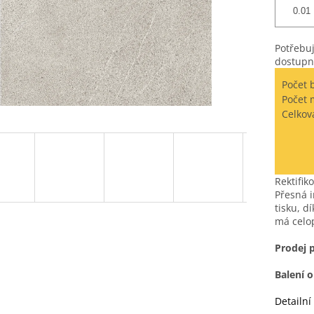
Potřebuj
dostupn
Počet 
Počet 
Celkov
Rektifik
Přesná i
tisku, d
má celo
Prodej 
Balení 
Detailní