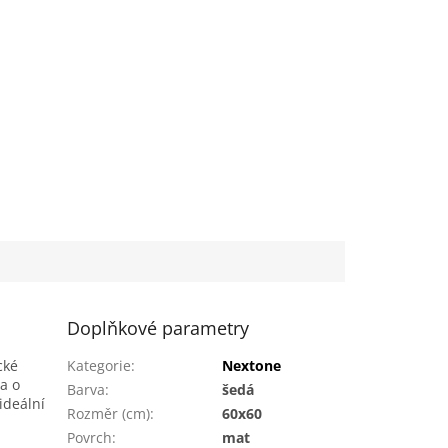
Doplňkové parametry
cké
Kategorie
:
Nextone
a o
Barva
:
šedá
ideální
Rozměr (cm)
:
60x60
Povrch
:
mat