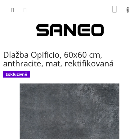
Přejít
NÁKUP
na
obsah
KOŠÍK
Dlažba Opificio, 60x60 cm,
anthracite, mat, rektifikovaná
Exkluzivně