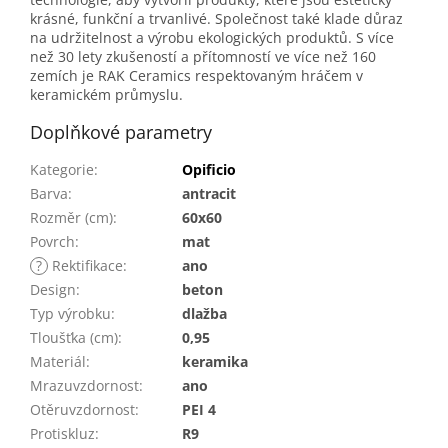
krásné, funkční a trvanlivé. Společnost také klade důraz
na udržitelnost a výrobu ekologických produktů. S více
než 30 lety zkušeností a přítomností ve více než 160
zemích je RAK Ceramics respektovaným hráčem v
keramickém průmyslu.
Doplňkové parametry
Kategorie
:
Opificio
Barva
:
antracit
Rozměr (cm)
:
60x60
Povrch
:
mat
?
Rektifikace
:
ano
Design
:
beton
Typ výrobku
:
dlažba
Tloušťka (cm)
:
0,95
Materiál
:
keramika
Mrazuvzdornost
:
ano
Otěruvzdornost
:
PEI 4
Protiskluz
:
R9