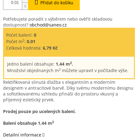
Přidat do košíku
Potřebujete poradit s výběrem nebo ověřit skladovou
dostupnost?
obchod@saneo.cz
Počet balení:
0
2
Počet m
:
0.01
Celková hodnota:
6,79 Kč
2
Jedno balení obsahuje:
1,44 m
.
2
Množství objednaných m
můžete upravit v počítadle výše.
Rektifikovaná slinutá dlažba
s elegantním a moderním
designem v
antracitové barvě. Díky svému modernímu designu
a sofistikovanému vzhledu přináší do prostoru vkusný a
příjemný estetický prvek.
Prodej pouze po ucelených balení.
2
Balení obsahuje 1,44 m
Detailní informace