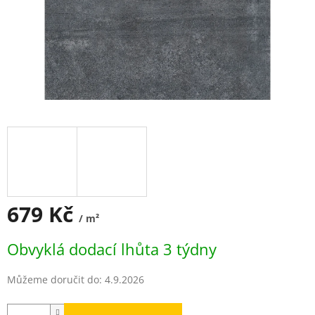
679 Kč
/ m²
Měrná
Obvyklá dodací lhůta 3 týdny
cena:
Můžeme doručit do:
4.9.2026