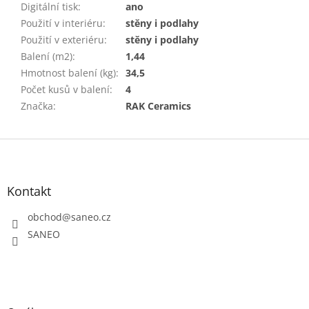
Digitální tisk
:
ano
Použití v interiéru
:
stěny i podlahy
Použití v exteriéru
:
stěny i podlahy
Balení (m2)
:
1,44
Hmotnost balení (kg)
:
34,5
Počet kusů v balení
:
4
Značka
:
RAK Ceramics
Z
á
p
a
Kontakt
t
obchod
@
saneo.cz
í
SANEO