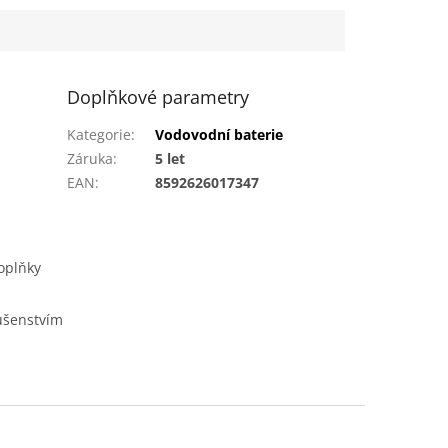
i nastavení
dy...
Doplňkové parametry
Kategorie
:
Vodovodní baterie
Záruka
:
5 let
EAN
:
8592626017347
oplňky
lušenstvím