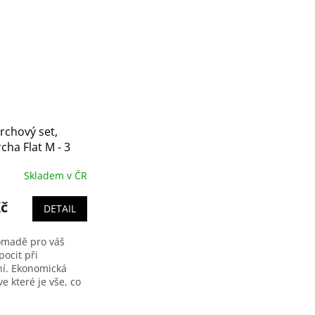
rchový set,
cha Flat M - 3
yč 60 cm,
Skladem v ČR
 hadice 150 cm
Kč
DETAIL
omadě pro váš
pocit při
í. Ekonomická
ve které je vše, co
te - sprchová tyč s
chou se třemi