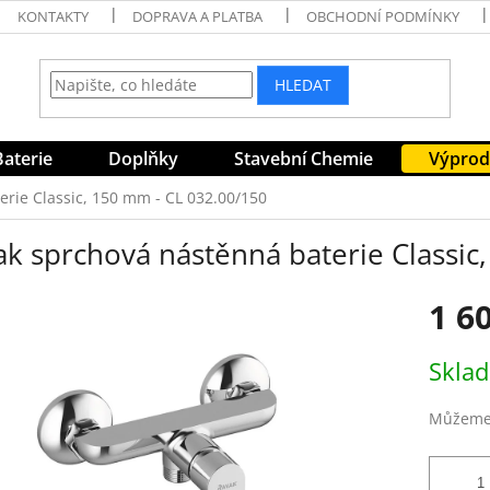
KONTAKTY
DOPRAVA A PLATBA
OBCHODNÍ PODMÍNKY
HLEDAT
Baterie
Doplňky
Stavební Chemie
Výprod
rie Classic, 150 mm - CL 032.00/150
ak sprchová nástěnná baterie Classic
1 6
Měrná
Skla
cena:
Můžeme 