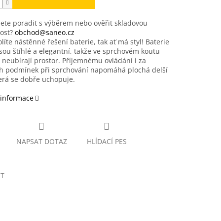
ete poradit s výběrem nebo ověřit skladovou
ost?
obchod@saneo.cz
líte nástěnné řešení baterie, tak ať má styl! Baterie
jsou štíhlé a elegantní, takže ve sprchovém koutu
 neubírají prostor. Příjemnému ovládání i za
ch podmínek při sprchování napomáhá plochá delší
erá se dobře uchopuje.
 informace
NAPSAT DOTAZ
HLÍDACÍ PES
ET