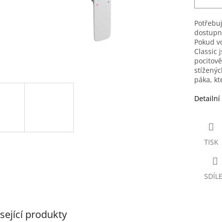
Potřebuj
dostupn
Pokud vo
Classic 
pocitově
stížený
páka, kt
Detailní
TISK
SDÍL
sející produkty