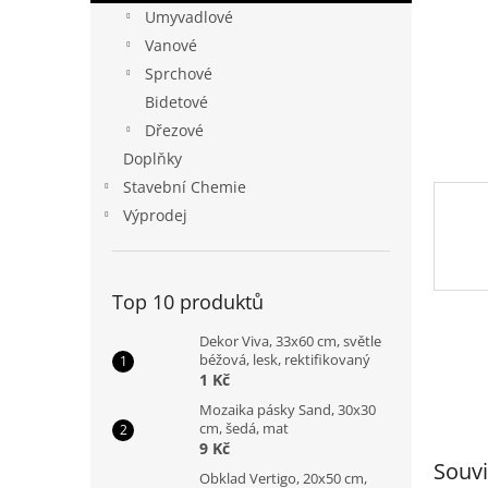
n
Umyvadlové
e
Vanové
l
Sprchové
Bidetové
Dřezové
Doplňky
Stavební Chemie
Výprodej
Top 10 produktů
Dekor Viva, 33x60 cm, světle
béžová, lesk, rektifikovaný
1 Kč
Mozaika pásky Sand, 30x30
cm, šedá, mat
9 Kč
Souvi
Obklad Vertigo, 20x50 cm,