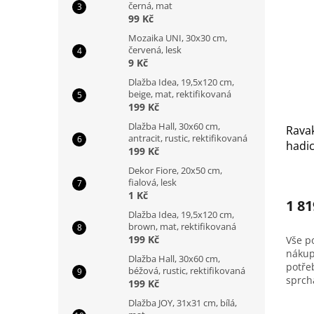
černá, mat
99 Kč
Mozaika UNI, 30x30 cm,
červená, lesk
9 Kč
Dlažba Idea, 19,5x120 cm,
beige, mat, rektifikovaná
199 Kč
Dlažba Hall, 30x60 cm,
Ravak
antracit, rustic, rektifikovaná
hadic
199 Kč
sprch
Dekor Fiore, 20x50 cm,
tyč 6
fialová, lesk
1 Kč
1 81
Dlažba Idea, 19,5x120 cm,
brown, mat, rektifikovaná
199 Kč
Vše p
nákup
Dlažba Hall, 30x60 cm,
potře
béžová, rustic, rektifikovaná
sprch
199 Kč
držák
Dlažba JOY, 31x31 cm, bílá,
tvoří 