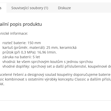
ky své kvalitě bude...
třemi funkcemi a...
možnostm
proudu vo
s
Související soubory (1)
Diskuze
ailní popis produktu
nické informace:
rozteč baterie: 150 mm
kartuš (průměr, materiál): 25 mm, keramická
průtok (při 0,3 MPa): 16,96 l/min.
záruka na baterii: 5 let
vhodná: ke všem sprchovým koutům s jednou sprchou
vhodné doplňky: sprchový set a další příslušenství, koupelnové d
ucelené řešení a designový soulad koupelny doporučujeme baterie
sic kombinovat s ostatními výrobky konceptu Classic a dalším přís
AK.