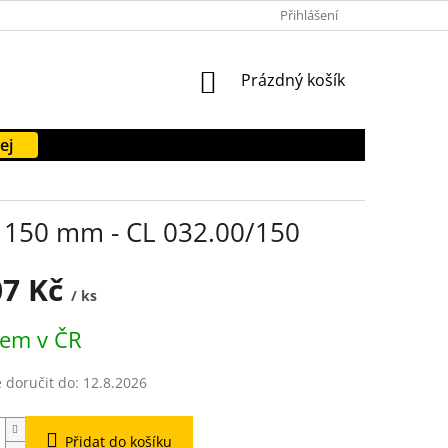
PODMÍNKY OCHRANY OSOBNÍCH ÚDAJŮ
Přihlášení
FORMULÁŘE KE STAŽENÍ
NÁKUPNÍ
Prázdný košík
KOŠÍK
ej
, 150 mm - CL 032.00/150
07 Kč
/ ks
dem v ČR
doručit do:
12.8.2026
Přidat do košíku