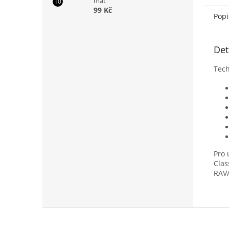
mat
vám dí
99 Kč
Popi
Det
Tech
Pro 
Clas
RAV
Z
á