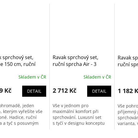
 sprchový set,
Ravak sprchový set,
Ravak sp
e 150 cm, ruční
ruční sprcha Air - 3
ruční spr
a Flat M - 3 funkce,
funkce, tyč 70 cm,
funkce, t
Skladem v ČR
Skladem v ČR
3 cm - 902.00
sprchová hadice 150 cm
sprchová
- 921.00
- 922.00
9 Kč
2 712 Kč
1 182 
DETAIL
DETAIL
ohromadě, jeden
Vše v jednom pro
Vše pohr
, kterým vyřešíte vše
maximální komfort při
příjemný 
bné. Hadice, ruční
sprchování. Luxusní set
sprchován
a a tyč s posuvným
s tyčí v designu konceptu
varianta, 
em sprchy dohromady
Chrome zahrnuje dále ruční
potřebuje
logický celek, který
sprchu v bílé barvě, se
ruční spr