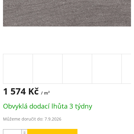
1 574 Kč
/ m²
Měrná
Obvyklá dodací lhůta 3 týdny
cena:
Můžeme doručit do:
7.9.2026