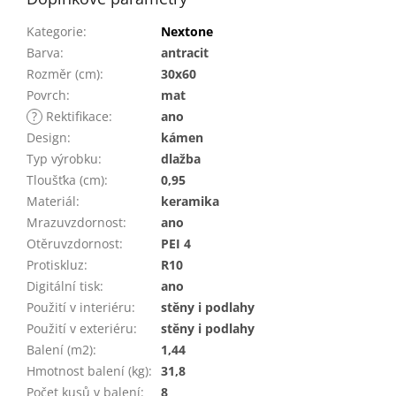
Kategorie
:
Nextone
Barva
:
antracit
Rozměr (cm)
:
30x60
Povrch
:
mat
?
Rektifikace
:
ano
Design
:
kámen
Typ výrobku
:
dlažba
Tloušťka (cm)
:
0,95
Materiál
:
keramika
Mrazuvzdornost
:
ano
Otěruvzdornost
:
PEI 4
Protiskluz
:
R10
Digitální tisk
:
ano
Použití v interiéru
:
stěny i podlahy
Použití v exteriéru
:
stěny i podlahy
Balení (m2)
:
1,44
Hmotnost balení (kg)
:
31,8
Počet kusů v balení
:
8