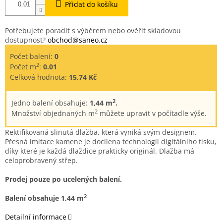
Přidat do košíku
Potřebujete poradit s výběrem nebo ověřit skladovou
dostupnost?
obchod@saneo.cz
Počet balení:
0
2
Počet m
:
0.01
Celková hodnota:
15,74 Kč
2
Jedno balení obsahuje:
1,44 m
.
2
Množství objednaných m
můžete upravit v počítadle výše.
Rektifikovaná slinutá dlažba, která vyniká svým designem.
Přesná imitace kamene je docílena technologií digitálního tisku,
díky které je každá dlaždice prakticky originál. Dlažba má
celoprobravený střep.
Prodej pouze po ucelených balení.
2
Balení obsahuje 1,44 m
Detailní informace