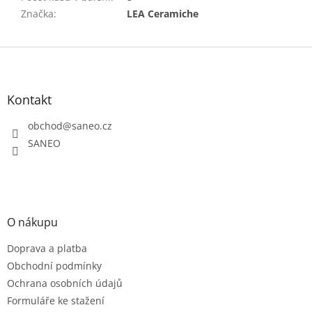
Značka
:
LEA Ceramiche
Z
á
p
a
Kontakt
t
obchod
@
saneo.cz
í
SANEO
O nákupu
Doprava a platba
Obchodní podmínky
Ochrana osobních údajů
Formuláře ke stažení