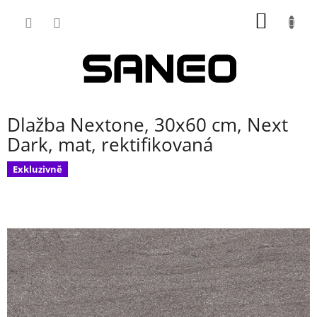
Přejít
NÁKUP
na
obsah
KOŠÍK
Dlažba Nextone, 30x60 cm, Next
Dark, mat, rektifikovaná
Exkluzivně