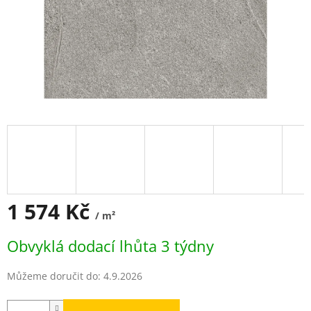
1 574 Kč
/ m²
Měrná
Obvyklá dodací lhůta 3 týdny
cena:
Můžeme doručit do:
4.9.2026