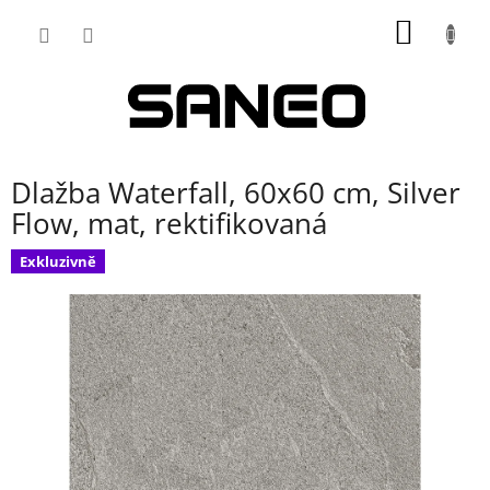
Přejít
NÁKUP
na
obsah
KOŠÍK
Dlažba Waterfall, 60x60 cm, Silver
Flow, mat, rektifikovaná
Exkluzivně