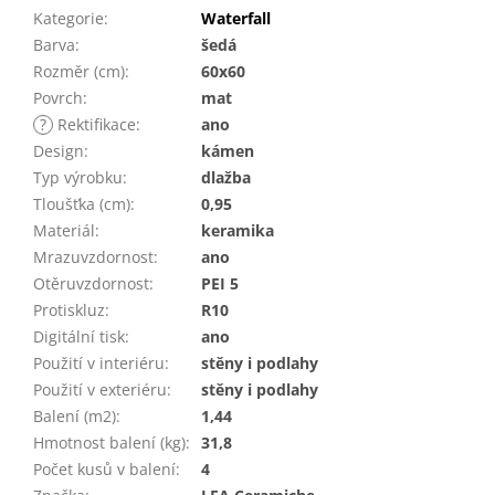
Kategorie
:
Waterfall
Barva
:
šedá
Rozměr (cm)
:
60x60
Povrch
:
mat
?
Rektifikace
:
ano
Design
:
kámen
Typ výrobku
:
dlažba
Tloušťka (cm)
:
0,95
Materiál
:
keramika
Mrazuvzdornost
:
ano
Otěruvzdornost
:
PEI 5
Protiskluz
:
R10
Digitální tisk
:
ano
Použití v interiéru
:
stěny i podlahy
Použití v exteriéru
:
stěny i podlahy
Balení (m2)
:
1,44
Hmotnost balení (kg)
:
31,8
Počet kusů v balení
:
4