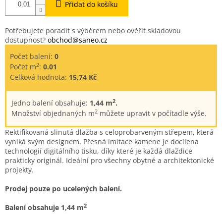
Přidat do košíku
Potřebujete poradit s výběrem nebo ověřit skladovou
dostupnost?
obchod@saneo.cz
Počet balení:
0
2
Počet m
:
0.01
Celková hodnota:
15,74 Kč
2
Jedno balení obsahuje:
1,44 m
.
2
Množství objednaných m
můžete upravit v počítadle výše.
Rektifikovaná slinutá dlažba s celoprobarveným střepem, která
vyniká svým designem. Přesná imitace kamene je docílena
technologií digitálního tisku, díky které je každá dlaždice
prakticky originál. Ideální pro všechny obytné a architektonické
projekty.
Prodej pouze po ucelených balení.
2
Balení obsahuje 1,44 m