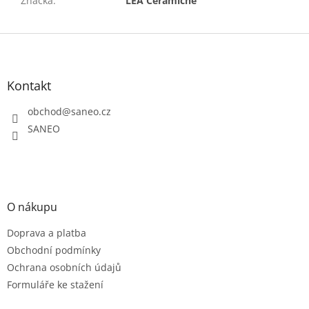
Značka
:
LEA Ceramiche
Z
á
p
a
Kontakt
t
obchod
@
saneo.cz
í
SANEO
O nákupu
Doprava a platba
Obchodní podmínky
Ochrana osobních údajů
Formuláře ke stažení